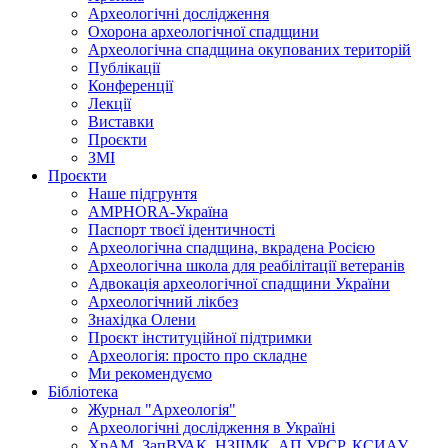
Археологічні дослідження
Охорона археологічної спадщини
Археологічна спадщина окупованих територій
Публікації
Конференції
Лекції
Виставки
Проєкти
ЗМІ
Проєкти
Наше підгрунтя
AMPHORA-Україна
Паспорт твоєї ідентичності
Археологічна спадщина, вкрадена Росією
Археологічна школа для реабілітації ветеранів
Адвокація археологічної спадщини України
Археологічний лікбез
Знахідка Олени
Проєкт інституційної підтримки
Археологія: просто про складне
Ми рекомендуємо
Бібліотека
Журнал "Археологія"
Археологічні дослідження в Україні
ХрАМ, ЗапВУАК, НЗІІМК, АП УРСР, КСИАУ