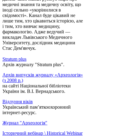
медичні знання та медичну освіту, що
іноді сильно «укорінилися в
свідомості». Канал буде цікавий не
лише тим, хто цікавиться історією, але
і тим, хто вивчає медицину,
фармакологію. Адже ведучий —
викладач Львівського Медичного
Університету, дослідник медицини
Стас Дем'янчук.
Stratum plus
Архів журналу "Stratum plus".
Архів випусків журналу «Археологія»
(з 2008 р.)
на сайті Національної бібліотеки
України ім. В.І. Вернадського.
Відлуння віків
Український пам’яткоохоронний
інтернет-ресурс.
Журнал "Археологія"
Історичний вебінар \ Historical Webinar