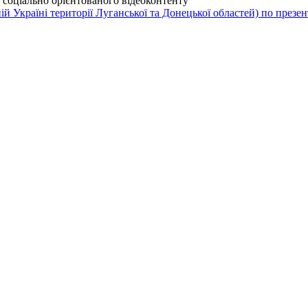
соціально орієнтованого відеоконтенту
й Україні території Луганської та Донецької областей) по презент