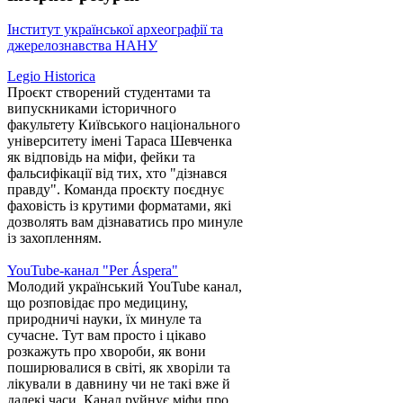
Інститут української археографії та
джерелознавства НАНУ
Legio Historica
Проєкт створений студентами та
випускниками історичного
факультету Київського національного
університету імені Тараса Шевченка
як відповідь на міфи, фейки та
фальсифікації від тих, хто "дізнався
правду". Команда проєкту поєднує
фаховість із крутими форматами, які
дозволять вам дізнаватись про минуле
із захопленням.
YouTube-канал "Per Áspera"
Молодий український YouTube канал,
що розповідає про медицину,
природничі науки, їх минуле та
сучасне. Тут вам просто і цікаво
розкажуть про хвороби, як вони
поширювалися в світі, як хворіли та
лікували в давнину чи не такі вже й
далекі часи. Канал руйнує міфи про