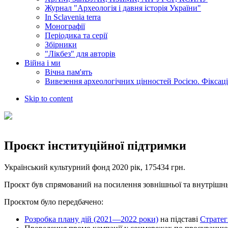
Журнал "Археологія і давня історія України"
In Sclavenia terra
Монографії
Періодика та серії
Збірники
"Лікбез" для авторів
Війна і ми
Вічна пам'ять
Вивезення археологічних цінностей Росією. Фіксац
Skip to content
Проєкт інституційної підтримки
Український культурний фонд 2020 рік, 175434 грн.
Проєкт був спрямований на посилення зовнішньої та внутрішнь
Проєктом було передбачено:
Розробка плану дій (2021—2022 роки)
на підставі
Стратег