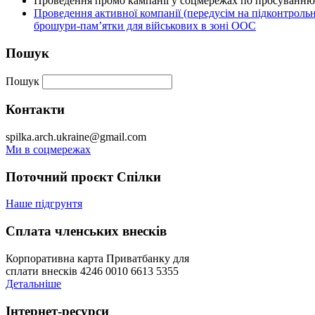
Проведення промо кампанії у соцмережах по просуванню 
Проведення активної компанії (передусім на підконтрольні
брошури-пам’ятки для військових в зоні ООС
Пошук
Пошук
Контакти
spilka.arch.ukraine@gmail.com
Ми в соцмережах
Поточний проєкт Спілки
Наше підгрунтя
Сплата членських внесків
Корпоративна карта Приватбанку для
сплати внесків 4246 0010 6613 5355
Детальніше
Інтернет-ресурси