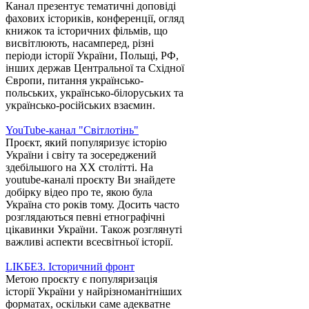
Канал презентує тематичні доповіді
фахових істориків, конференції, огляд
книжок та історичних фільмів, що
висвітлюють, насамперед, різні
періоди історії України, Польщі, РФ,
інших держав Центральної та Східної
Європи, питання українсько-
польських, українсько-білоруських та
українсько-російських взаємин.
YouTube-канал "Світлотінь"
Проєкт, який популяризує історію
України і світу та зосереджений
здебільшого на XX столітті. На
youtube-каналі проєкту Ви знайдете
добірку відео про те, якою була
Україна сто років тому. Досить часто
розглядаються певні етнографічні
цікавинки України. Також розглянуті
важливі аспекти всесвітньої історії.
LIKБЕЗ. Історичний фронт
Метою проєкту є популяризація
історії України у найрізноманітніших
форматах, оскільки саме адекватне