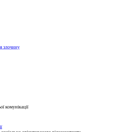
ія злочину
ої комунікації
ії