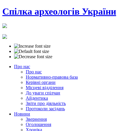
Cпілка археологів України
Про нас
Про нас
Нормативно-правова база
Керівні органи
Місцеві відділення
До уваги спілчан
Айдентика
Звіти про діяльність
Протоколи засідань
Новини
Звернення
Оголошення
Хроніка