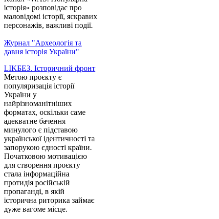
історія» розповідає про
маловідомі історії, яскравих
персонажів, важливі події.
Журнал "Археологія та
давня історія України"
LIKБЕЗ. Історичний фронт
Метою проєкту є
популяризація історії
України у
найрізноманітніших
форматах, оскільки саме
адекватне бачення
минулого є підставою
української ідентичності та
запорукою єдності країни.
Початковою мотивацією
для створення проєкту
стала інформаційна
протидія російській
пропаганді, в якій
історична риторика займає
дуже вагоме місце.