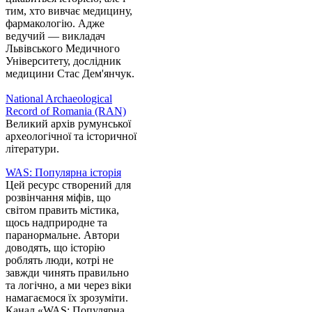
тим, хто вивчає медицину,
фармакологію. Адже
ведучий — викладач
Львівського Медичного
Університету, дослідник
медицини Стас Дем'янчук.
National Archaeological
Record of Romania (RAN)
Великий архів румунської
археологічної та історичної
літератури.
WAS: Популярна історія
Цей ресурс створений для
розвінчання міфів, що
світом править містика,
щось надприродне та
паранормальне. Автори
доводять, що історію
роблять люди, котрі не
завжди чинять правильно
та логічно, а ми через віки
намагаємося їх зрозуміти.
Канал «WAS: Популярна