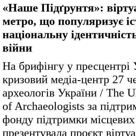
«Наше Підґрунтя»: вірту
метро, що популяризує іс
національну ідентичніст
війни
На брифінгу у пресцентрі 
кризовий медіа-центр 27 ч
археологів України / The U
of Archaeologists за підтр
фонду підтримки місцевих 
презентувала проєкт вірту