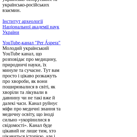
українсько-російських
взаємин.
Інститут археології
Національної академії наук
України
YouTube-канал "Per Áspera"
Молодий український
YouTube канал, що
розповідає про медицину,
природничі науки, їх
минуле та сучасне. Тут вам
просто і цікаво розкажуть
про хвороби, як вони
поширювалися в світі, як
хворіли та лікували в
давнину чи не такі вже й
далекі часи. Канал руйнує
міфи про медичні знання та
медичну освіту, що іноді
сильно «укорінилися в
свідомості». Канал буде
цікавий не лише тим, хто
цікавиться історією, але і