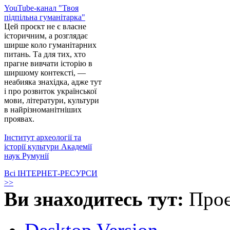
YouTube-канал "Твоя
підпільна гуманітарка"
Цей проєкт не є власне
історичним, а розглядає
ширше коло гуманітарних
питань. Та для тих, хто
прагне вивчати історію в
ширшому контексті, —
неабияка знахідка, адже тут
і про розвиток української
мови, літератури, культури
в найрізноманітніших
проявах.
Інститут археології та
історії культури Академії
наук Румунії
Всі ІНТЕРНЕТ-РЕСУРСИ
>>
Ви знаходитесь тут:
Про