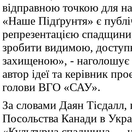
відправною точкою для на
«Наше Підґрунтя» є публ
репрезентацією спадщини
зробити видимою, доступн
захищеною», - наголошує
автор ідеї та керівник про
голови ВГО «САУ».
За словами Даян Тісдалл,
Посольства Канади в Укра
«Культурна спадщина — ц