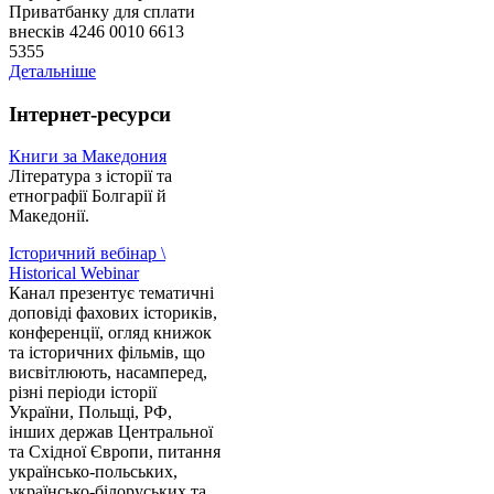
Приватбанку для сплати
внесків 4246 0010 6613
5355
Детальніше
Інтернет-ресурси
Книги за Македония
Література з історії та
етнографії Болгарії й
Македонії.
Історичний вебінар \
Historical Webinar
Канал презентує тематичні
доповіді фахових істориків,
конференції, огляд книжок
та історичних фільмів, що
висвітлюють, насамперед,
різні періоди історії
України, Польщі, РФ,
інших держав Центральної
та Східної Європи, питання
українсько-польських,
українсько-білоруських та