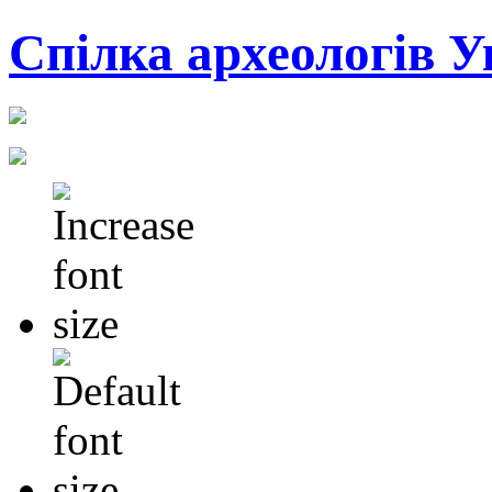
Cпілка археологів У