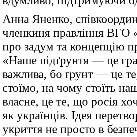
вдумливо, підтримуючи о
Анна Яненко, співкоордин
членкиня правління ВГО 
про задум та концепцію п
«Наше підґрунтя — це гра
важлива, бо ґрунт — це те
стоїмо, на чому стоїть наш
власне, це те, що росія х
як українців. Ідея перетв
укриття не просто в безпе