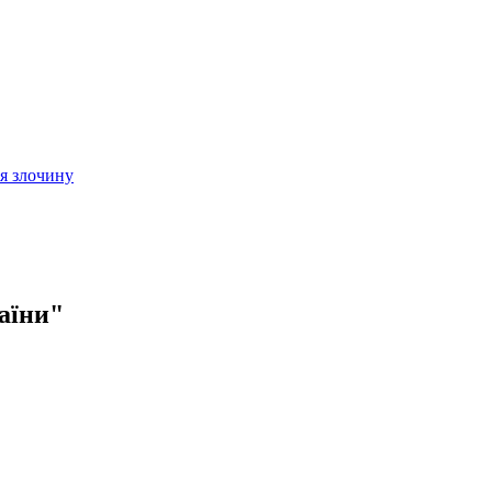
ія злочину
раїни"