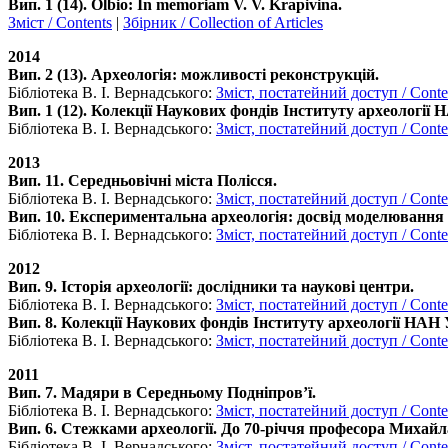
Вип. 1 (14). Olbio: In memoriam V. V. Krapivina.
Зміст / Contents
|
Збірник / Collection of Articles
2014
Вип. 2 (13). Археологія: можливості реконструкцій.
Бібліотека В. І. Вернадського:
Зміст, постатейний доступ / Conten
Вип. 1 (12). Колекції Наукових фондів Інституту археології 
Бібліотека В. І. Вернадського:
Зміст, постатейний доступ / Conten
2013
Вип. 11. Середньовічні міста Полісся.
Бібліотека В. І. Вернадського:
Зміст, постатейний доступ / Conten
Вип. 10. Експериментальна археологія: досвід моделювання 
Бібліотека В. І. Вернадського:
Зміст, постатейний доступ / Conten
2012
Вип. 9. Історія археології: дослідники та наукові центри.
Бібліотека В. І. Вернадського:
Зміст, постатейний доступ / Conten
Вип. 8. Колекції Наукових фондів Інституту археології НАН
Бібліотека В. І. Вернадського:
Зміст, постатейний доступ / Conten
2011
Вип. 7. Мадяри в Середньому Подніпров’ї.
Бібліотека В. І. Вернадського:
Зміст, постатейний доступ / Conten
Вип. 6. Стежками археології. До 70-річчя професора Михайл
Бібліотека В. І. Вернадського:
Зміст, постатейний доступ / Conten