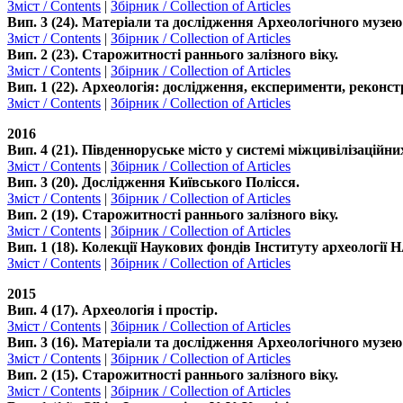
Зміст / Contents
|
Збірник / Collection of Articles
Вип. 3 (24). Матеріали та дослідження Археологічного музе
Зміст / Contents
|
Збірник / Collection of Articles
Вип. 2 (23). Старожитності раннього залізного віку.
Зміст / Contents
|
Збірник / Collection of Articles
Вип. 1 (22). Археологія: дослідження, експерименти, реконстр
Зміст / Contents
|
Збірник / Collection of Articles
2016
Вип. 4 (21). Південноруське місто у системі міжцивілізаційни
Зміст / Contents
|
Збірник / Collection of Articles
Вип. 3 (20). Дослідження Київського Полісся.
Зміст / Contents
|
Збірник / Collection of Articles
Вип. 2 (19). Старожитності раннього залізного віку.
Зміст / Contents
|
Збірник / Collection of Articles
Вип. 1 (18). Колекції Наукових фондів Інституту археології
Зміст / Contents
|
Збірник / Collection of Articles
2015
Вип. 4 (17). Археологія і простір.
Зміст / Contents
|
Збірник / Collection of Articles
Вип. 3 (16). Матеріали та дослідження Археологічного музе
Зміст / Contents
|
Збірник / Collection of Articles
Вип. 2 (15). Старожитності раннього залізного віку.
Зміст / Contents
|
Збірник / Collection of Articles