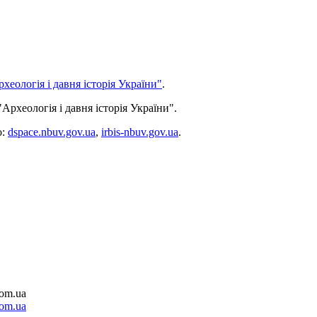
еологія і давня історія України"
.
рхеологія і давня історія України".
о:
dspace.nbuv.gov.ua
,
irbis-nbuv.gov.ua
.
com.ua
com.ua