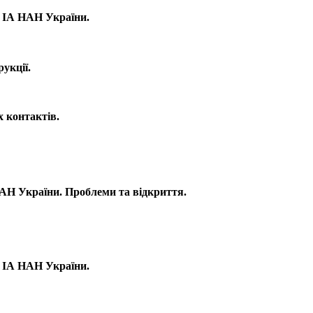
ю IА НАН України.
укції.
х контактів.
 НАН України. Проблеми та відкриття.
ю IА НАН України.