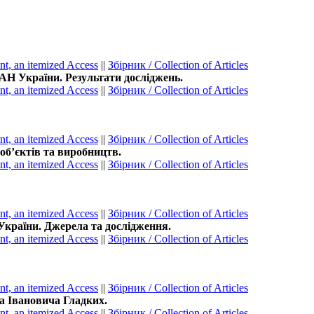
t, an itemized Access
||
Збірник / Collection of Articles
НАН України. Результати досліджень.
t, an itemized Access
||
Збірник / Collection of Articles
t, an itemized Access
||
Збірник / Collection of Articles
об’єктів та виробництв.
t, an itemized Access
||
Збірник / Collection of Articles
t, an itemized Access
||
Збірник / Collection of Articles
 України. Джерела та дослідження.
t, an itemized Access
||
Збірник / Collection of Articles
t, an itemized Access
||
Збірник / Collection of Articles
а Івановича Гладких.
t, an itemized Access
||
Збірник / Collection of Articles