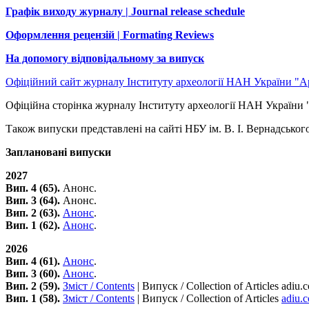
Графік виходу журналу | Journal release schedule
Оформлення рецензій | Formating Reviews
На допомогу відповідальному за випуск
Офіційний сайт журналу Інституту археології НАН України "Арх
Офіційна сторінка журналу Інституту археології НАН України "А
Також випуски представлені на сайті НБУ ім. В. І. Вернадськог
Заплановані випуски
2027
Вип. 4 (65).
Анонс.
Вип. 3 (64).
Анонс.
Вип. 2 (63).
Анонс
.
Вип. 1 (62).
Анонс
.
2026
Вип. 4 (61).
Анонс
.
Вип. 3 (60).
Анонс
.
Вип. 2 (59).
Зміст / Contents
| Випуск / Collection of Articles adiu.
Вип. 1 (58).
Зміст / Contents
| Випуск / Collection of Articles
adiu.