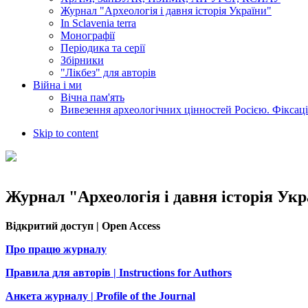
Журнал "Археологія і давня історія України"
In Sclavenia terra
Монографії
Періодика та серії
Збірники
"Лікбез" для авторів
Війна і ми
Вічна пам'ять
Вивезення археологічних цінностей Росією. Фіксац
Skip to content
Журнал "Археологія і давня історія Ук
Відкритий доступ | Open Access
Про працю журналу
Правила для авторів | Instructions for Authors
Анкета журналу | Profile of the Journal