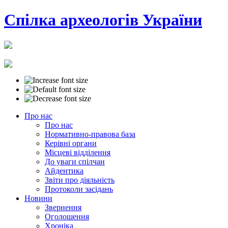
Cпілка археологів України
Про нас
Про нас
Нормативно-правова база
Керівні органи
Місцеві відділення
До уваги спілчан
Айдентика
Звіти про діяльність
Протоколи засідань
Новини
Звернення
Оголошення
Хроніка