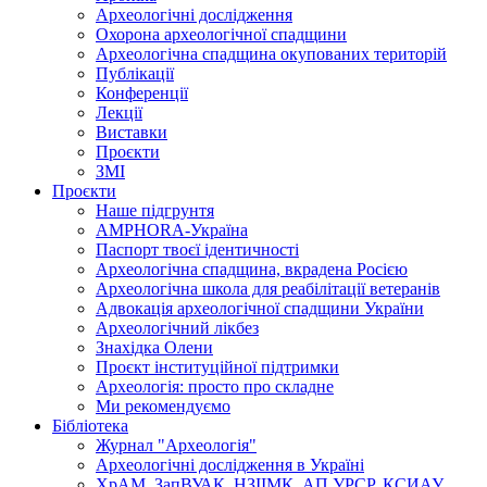
Археологічні дослідження
Охорона археологічної спадщини
Археологічна спадщина окупованих територій
Публікації
Конференції
Лекції
Виставки
Проєкти
ЗМІ
Проєкти
Наше підгрунтя
AMPHORA-Україна
Паспорт твоєї ідентичності
Археологічна спадщина, вкрадена Росією
Археологічна школа для реабілітації ветеранів
Адвокація археологічної спадщини України
Археологічний лікбез
Знахідка Олени
Проєкт інституційної підтримки
Археологія: просто про складне
Ми рекомендуємо
Бібліотека
Журнал "Археологія"
Археологічні дослідження в Україні
ХрАМ, ЗапВУАК, НЗІІМК, АП УРСР, КСИАУ