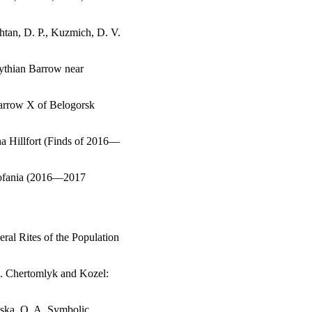
htan, D. P., Kuzmich, D. V.
cythian Barrow near
Barrow X of Belogorsk
a Hillfort (Finds of 2016—
eofania (2016—2017
ral Rites of the Population
B. Chertomlyk and Kozel:
lska, O. A. Symbolic