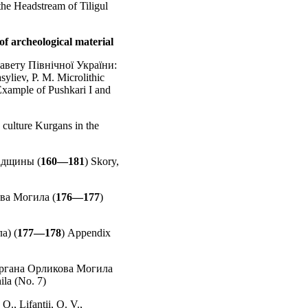
he Headstream of Tiligul
f archeological material
авету Північної України:
asyliev, P. M. Microlithic
Example of Pushkari I and
 culture Kurgans in the
радщины (
160—181
) Skory,
ва Могила (
176—177
)
а) (
177—178
) Appendix
ургана Орликова Могила
ila (No. 7)
 O., Lifantii, O. V.,