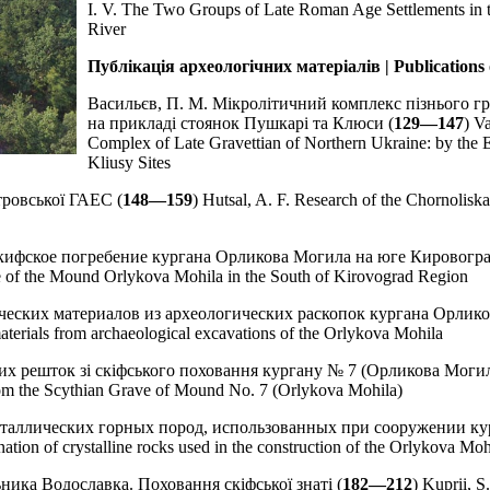
I. V. The Two Groups of Late Roman Age Settlements in t
River
Публікація археологічних матеріалів | Publications o
Васильєв, П. М. Мікролітичний комплекс пізнього гр
на прикладі стоянок Пушкарі та Клюси (
129—147
) V
Complex of Late Gravettian of Northern Ukraine: by the 
Kliusy Sites
тровської ГАЕС (
148—159
) Hutsal, A. F. Research of the Chornoliska
В. Скифское погребение кургана Орликова Могила на юге Кировог
ave of the Mound Orlykova Mohila in the South of Kirovograd Region
ческих материалов из археологических раскопок кургана Орлико
materials from archaeological excavations of the Orlykova Mohila
их решток зі скіфського поховання кургану № 7 (Орликова Могил
rom the Scythian Grave of Mound No. 7 (Orlykova Mohila)
исталлических горных пород, использованных при сооружении к
ation of crystalline rocks used in the construction of the Orlykova Moh
ьника Водославка. Поховання скіфської знаті (
182—212
) Kuprii, S.