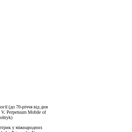
гії (до 70-річчя від дня
. V. Perpetuum Mobile of
oltryk)
олтрик у міжнародних