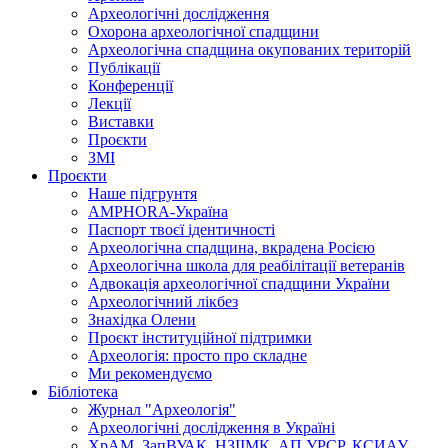
Археологічні дослідження
Охорона археологічної спадщини
Археологічна спадщина окупованих територій
Публікації
Конференції
Лекції
Виставки
Проєкти
ЗМІ
Проєкти
Наше підгрунтя
AMPHORA-Україна
Паспорт твоєї ідентичності
Археологічна спадщина, вкрадена Росією
Археологічна школа для реабілітації ветеранів
Адвокація археологічної спадщини України
Археологічний лікбез
Знахідка Олени
Проєкт інституційної підтримки
Археологія: просто про складне
Ми рекомендуємо
Бібліотека
Журнал "Археологія"
Археологічні дослідження в Україні
ХрАМ, ЗапВУАК, НЗІІМК, АП УРСР, КСИАУ