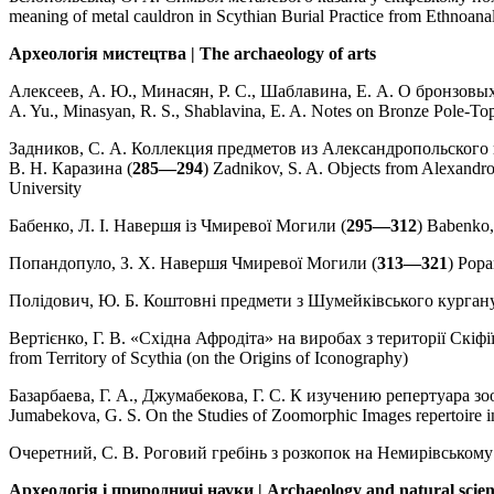
meaning of metal cauldron in Scythian Burial Practice from Ethnoana
Археологія мистецтва | The archaeology of arts
Алексеев, А. Ю., Минасян, Р. С., Шаблавина, Е. А. О бронзов
A. Yu., Minasyan, R. S., Shablavina, E. A. Notes on Bronze Pole-To
Задников, С. А. Коллекция предметов из Александропольского
В. Н. Каразина (
285—294
) Zadnikov, S. A. Objects from Alexandr
University
Бабенко, Л. І. Навершя із Чмиревої Могили (
295—312
) Babenko,
Попандопуло, З. Х. Навершя Чмиревої Могили (
313—321
) Pop
Полідович, Ю. Б. Коштовні предмети з Шумейківського кургану
Вертієнко, Г. В. «Східна Афродіта» на виробах з території Скіфії 
from Territory of Scythia (on the Origins of Iconography)
Базарбаева, Г. А., Джумабекова, Г. С. К изучению репертуара 
Jumabekova, G. S. On the Studies of Zoomorphic Images repertoire in
Очеретний, С. В. Роговий гребінь з розкопок на Немирівському
Археологія і природничі науки | Archaeology and natural scien