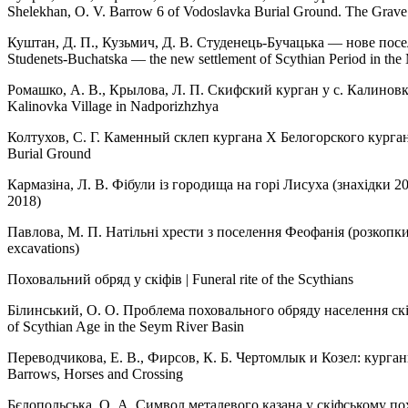
Shelekhan, O. V. Barrow 6 of Vodoslavka Burial Ground. The Grave 
Куштан, Д. П., Кузьмич, Д. В. Студенець-Бучацька — нове посе
Studenets-Buchatska — the new settlement of Scythian Period in the
Ромашко, А. В., Крылова, Л. П. Скифский курган у с. Калинов
Kalinovka Village in Nadporizhzhya
Колтухов, С. Г. Каменный склеп кургана Х Белогорского курга
Burial Ground
Кармазіна, Л. В. Фібули із городища на горі Лисуха (знахідки 2
2018)
Павлова, М. П. Натільні хрести з поселення Феофанія (розкопк
excavations)
Поховальний обряд у скіфів | Funeral rite of the Scythians
Білинський, О. О. Проблема поховального обряду населення скі
of Scythian Age in the Seym River Basin
Переводчикова, Е. В., Фирсов, К. Б. Чертомлык и Козел: курган
Barrows, Horses and Crossing
Бєлопольська, О. А. Символ металевого казана у скіфському пох