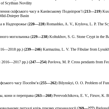
of Scythian Novility
лення скіфського часу в Канівському Подніпров’ї (
213—219
) Kus
 Mid-Dnieper Basin
ка в Надпорожье (
220—228
) Romashko, A. V., Krylova, L. P. The S
нного могильника (
229—238
) Koltukhov, S. G. Stone Crypt in the 
016—2018 рр.) (
239—246
) Karmazina, L. V. The Fibulae from Lysukh
и 2016—2017 рр.) (
247—254
) Pavlova, M. P. Cross pendants from F
фського часу Посейм’я (
255—262
) Bilynskyi, O. O. Problem of Fune
ы, кони и переправа (
263—268
) Perevodchikova, E. V., Firsov, K. 
овальному ритуалі крізь призму етноаналогії (
269—277
) Bielopo