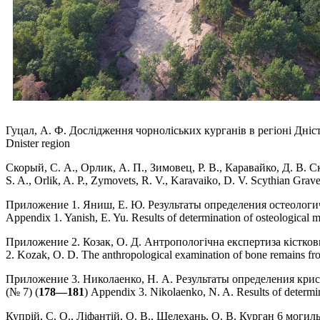
Гуцал, А. Ф. Дослідження чорноліських курганів в регіоні Дніс
Dnister region
Скорый, С. А., Орлик, А. П., Зимовец, Р. В., Каравайко, Д. 
S. A., Orlik, A. P., Zymovets, R. V., Karavaiko, D. V. Scythian Gr
Приложение 1. Яниш, Е. Ю. Результаты определения остеологи
Appendix 1. Yanish, E. Yu. Results of determination of osteological 
Приложение 2. Козак, О. Д. Антропологічна експертиза кістков
2. Kozak, O. D. The anthropological examination of bone remains f
Приложение 3. Николаенко, Н. А. Результаты определения кр
(№ 7) (
178—181
) Appendix 3. Nikolaenko, N. A. Results of determin
Купрій, С. О., Ліфантій, О. В., Шелехань, О. В. Курган 6 могил