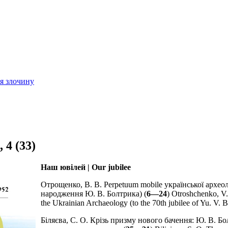
ія злочину
 4 (33)
Наш ювілей | Our jubilee
Отрощенко, В. В. Perpetuum mobile української археоло
народження Ю. В. Болтрика) (
6—24
) Otroshchenko, V
the Ukrainian Archaeology (to the 70th jubilee of Yu. V. B
Біляєва, С. О. Крізь призму нового бачення: Ю. В. Б