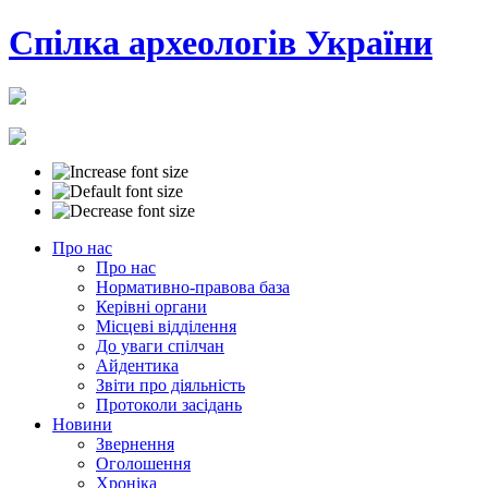
Cпілка археологів України
Про нас
Про нас
Нормативно-правова база
Керівні органи
Місцеві відділення
До уваги спілчан
Айдентика
Звіти про діяльність
Протоколи засідань
Новини
Звернення
Оголошення
Хроніка