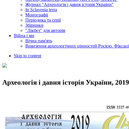
Журнал "Археологія і давня історія України"
In Sclavenia terra
Монографії
Періодика та серії
Збірники
"Лікбез" для авторів
Війна і ми
Вічна пам'ять
Вивезення археологічних цінностей Росією. Фіксац
Skip to content
Археологія і давня історія України, 2019,