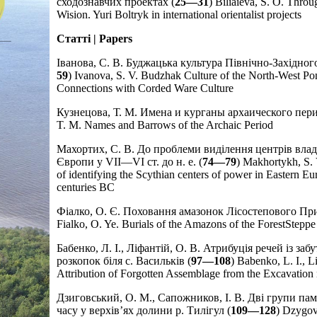
сходознавчих проектах (
25—31
) Biliaieva, S. O. Thro
Wision. Yuri Boltryk in international orientalist projects
Статті | Papers
Іванова, С. В. Буджацька культура Північно-Західно
59
) Ivanova, S. V. Budzhak Culture of the North-West Po
Connections with Corded Ware Culture
Кузнецова, Т. М. Имена и курганы архаического пери
T. M. Names and Barrows of the Archaic Period
Махортих, С. В. До проблеми виділення центрів влади
Європи у VII—VI ст. до н. е. (
74—79
) Маkhortykh, S.
of identifying the Scythian centers of power in Eastern 
centuries BC
Фіалко, О. Є. Поховання амазонок Лісостепового При
Fialko, O. Ye. Burials of the Amazons of the ForestStepp
Бабенко, Л. І., Ліфантій, О. В. Атрибуція речей із заб
розкопок біля с. Васильків (
97—108
) Babenko, L. I., L
Attribution of Forgotten Assemblage from the Excavation 
Дзиговський, О. М., Сапожников, І. В. Дві групи па
часу у верхів’ях долини р. Тилігул (
109—128
) Dzygov