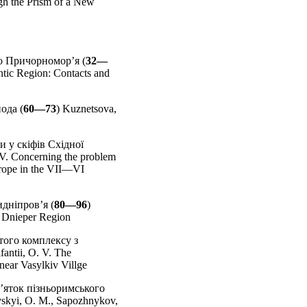
ugh the Prism of a New
го Причорномор’я (
32—
ntic Region: Contacts and
ода (
60—73
) Kuznetsova,
 у скіфів Східної
 V. Concerning the problem
Europe in the VII—VI
дніпров’я (
80—96
)
e Dnieper Region
утого комплексу з
ifantii, O. V. The
near Vasylkiv Villge
м’яток пізньоримського
skyi, O. M., Sapozhnykov,