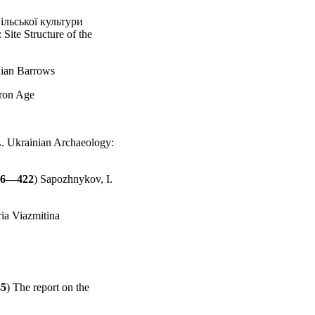
ільської культури
 Site Structure of the
hian Barrows
Iron Age
 L. Ukrainian Archaeology:
96—422
) Sapozhnykov, I.
ria Viazmitina
5
) The report on the