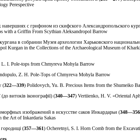
logy Perespective
ых навершиях с грифоном из скифского Александропольского кург
ps with a Griffin From Scythian Aleksandropol Barrow
 кургана в собрании Музея археологии Харьковского националь
opol Kurgan in the Collections of the Archaeological Museum of Khark
 L. I. Pole-tops from Chmyreva Mohyla Barrow
andopulo, Z. H. Pole-Tops of Chmyreva Mohyla Barrow
 (
322—339
) Polidovych, Yu. B. Precious Items from the Shumeiko B
(до витоків іконографії) (
340—347
) Vertiienko, H. V. «Oriental Ap
зооморфных изображений в искусстве саков Инкардарьи (
348—356
 the Art of Inkardaria Sakas
 городищі (
357—361
) Ocheretnyi, S. I. Horn Comb from the Excavat
ces