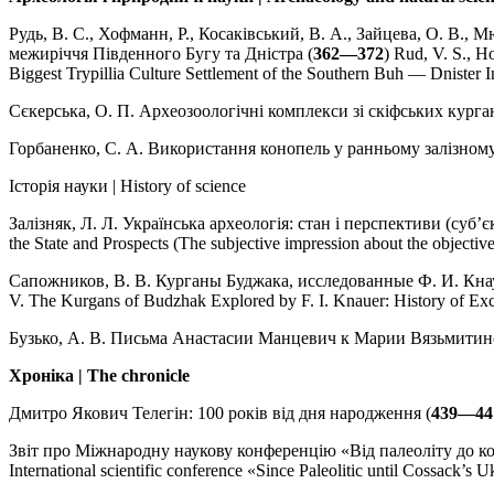
Рудь, В. С., Хофманн, Р., Косаківський, В. А., Зайцева, О. В.,
межиріччя Південного Бугу та Дністра (
362—372
) Rud, V. S., Ho
Biggest Trypillia Culture Settlement of the Southern Buh — Dnister I
Сєкерська, О. П. Археозоологічні комплекси зі скіфських курган
Горбаненко, С. А. Використання конопель у ранньому залізному 
Історія науки | History of science
Залізняк, Л. Л. Українська археологія: стан і перспективи (суб
the State and Prospects (The subjective impression about the objective
Сапожников, B. В. Курганы Буджака, исследованные Ф. И. Кнау
V. The Kurgans of Budzhak Explored by F. I. Knauer: History of Ex
Бузько, А. В. Письма Анастасии Манцевич к Марии Вязьмитин
Хроніка | The chronicle
Дмитро Якович Телегін: 100 років від дня народження (
439—44
Звіт про Міжнародну наукову конференцію «Від палеоліту до ко
International scientific conference «Since Paleolitic until Cossack’s