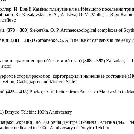
 Мюллер, Й. Білий Камінь: планування найбільшого поселення трип
fmann, R., Kosakivskyi, V. A., Zaitseva, O. V., Müller, J. Bilyi Kamin:
nterfluve
ів (
373—380
) Siekerska, O. P. Archaeozoological complexes of Scyt
віці (
381—387
) Gorbanenko, S. A. The use of cannabis in the early 
’єктивне враження про об’єктивний стан) (
388—395
) Zalizniak, L.
 state)
эром: история раскопок, картография и нынешнее состояние (
3
cavztion, Cartography and Modern State
ой (
423—438
) Buzko, O. V. Letters from Anastasia Mantsevich to Ma
1
) Dmytro Telehin: 100th Anniversary
зацької України» до 100-річчя Дмитра Яковича Телегіна (
442—44
 Ukraine» dedicated to 100th Anniversary of Dmytro Telehin