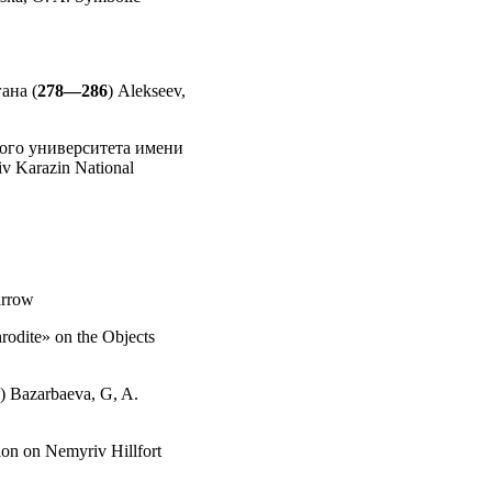
ана (
278—286
) Alekseev,
ного университета имени
iv Karazin National
arrow
hrodite» on the Objects
) Bazarbaeva, G, A.
ion on Nemyriv Hillfort