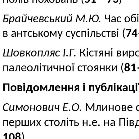
Брайчевський М.Ю.
Час об
в антському суспільстві (
7
Шовкопляс І.Г.
Кістяні вир
палеолітичної стоянки (
81
Повідомлення і публікаці
Симонович Е.О.
Млинове 
перших століть н.е. на Пів
108
)