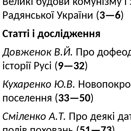
Великі будови комунізму і
Радянської України (
3—6
)
Статті і дослідження
Довженок В.Й.
Про дофеод
історії Русі (
9—32
)
Кухаренко Ю.В.
Новопокров
поселення (
33—50
)
Сміленко А.Т.
Про деякі дат
полів поховань (
51—73
)