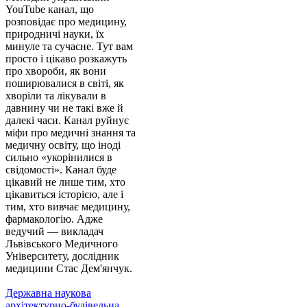
YouTube канал, що
розповідає про медицину,
природничі науки, їх
минуле та сучасне. Тут вам
просто і цікаво розкажуть
про хвороби, як вони
поширювалися в світі, як
хворіли та лікували в
давнину чи не такі вже й
далекі часи. Канал руйнує
міфи про медичні знання та
медичну освіту, що іноді
сильно «укорінилися в
свідомості». Канал буде
цікавий не лише тим, хто
цікавиться історією, але і
тим, хто вивчає медицину,
фармакологію. Адже
ведучий — викладач
Львівського Медичного
Університету, дослідник
медицини Стас Дем'янчук.
Державна наукова
архітектурно-будівельна