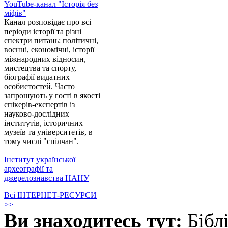
YouTube-канал "Історія без
міфів"
Канал розповідає про всі
періоди історії та різні
спектри питань: політичні,
воєнні, економічні, історії
міжнародних відносин,
мистецтва та спорту,
біографії видатних
особистостей. Часто
запрошують у гості в якості
спікерів-експертів із
науково-дослідних
інститутів, історичних
музеїв та університетів, в
тому числі "спілчан".
Інститут української
археографії та
джерелознавства НАНУ
Всі ІНТЕРНЕТ-РЕСУРСИ
>>
Ви знаходитесь тут:
Бібл