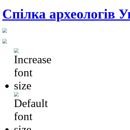
Cпілка археологів У