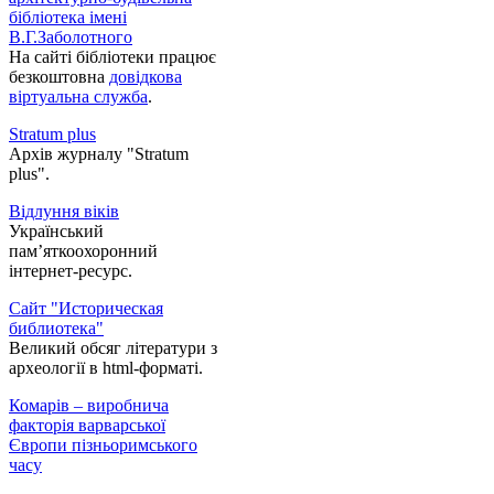
бібліотека імені
В.Г.Заболотного
На сайті бібліотеки працює
безкоштовна
довідкова
віртуальна служба
.
Stratum plus
Архів журналу "Stratum
plus".
Відлуння віків
Український
пам’яткоохоронний
інтернет-ресурс.
Сайт "Историческая
библиотека"
Великий обсяг літератури з
археології в html-форматі.
Комарів – виробнича
факторія варварської
Європи пізньоримського
часу