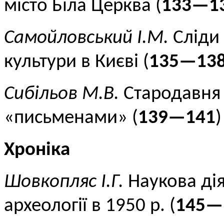
місто Біла Церква (
133—1
Самойловський І.М.
Сліди 
культури в Києві (
135—13
Сибільов М.В.
Стародавня 
«письменами» (
139—141
)
Хроніка
Шовкопляс І.Г.
Наукова дія
археології в 1950 р. (
145—