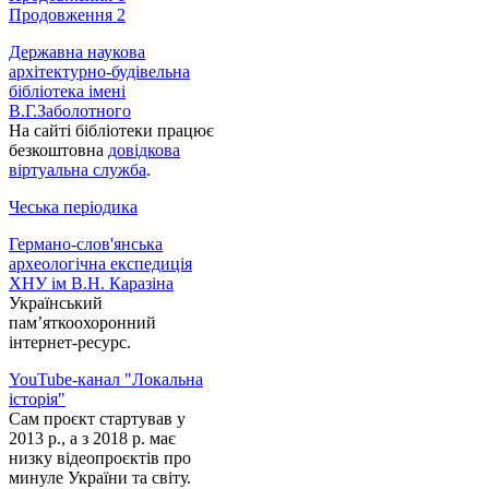
Продовження 2
Державна наукова
архітектурно-будівельна
бібліотека імені
В.Г.Заболотного
На сайті бібліотеки працює
безкоштовна
довідкова
віртуальна служба
.
Чеська періодика
Германо-слов'янська
археологічна експедиція
ХНУ ім В.Н. Каразіна
Український
пам’яткоохоронний
інтернет-ресурс.
YouTube-канал "Локальна
історія"
Сам проєкт стартував у
2013 р., а з 2018 р. має
низку відеопроєктів про
минуле України та світу.