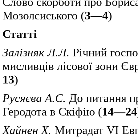
Слово скорботи про Борис
Мозолсиського (
3—4
)
Статті
Залізняк Л.Л.
Річний госпо
мисливців лісової зони Євр
13
)
Русяєва А.С.
До питання п
Геродота в Скіфію (
14—24
Хайнен X.
Митрадат VI Евп