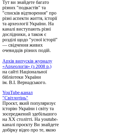
Тут ви знайдете багато
різних "подкастів" та
"списків відтворення" про
різні аспекти життя, історії
та археології України. На
каналі виступають різні
дослідники, а також є
розділі щодо "усної історії"
— свідчення живих
очевидців різних подій.
Архів випусків журналу
«Археологія» (з 2008 р.)
на сайті Національної
бібліотеки України
ім. В.І. Вернадського.
YouTube-канал
"Світлотінь"
Проєкт, який популяризує
історію України і світу та
зосереджений здебільшого
на XX столітті. На youtube-
каналі проєкту Ви знайдете
добірку відео про те, якою