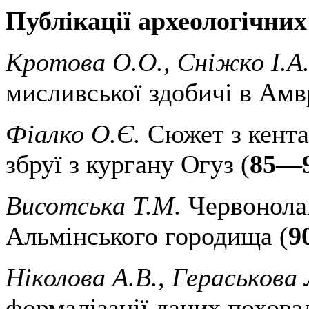
Публікації археологічних
Кротова О.О., Сніжко І.А
мисливської здобичі в Амвр
Фіалко О.Є.
Сюжет з кента
збруї з кургану Огуз (
85—
Висотська Т.М.
Червонолак
Альмінського городища (
9
Ніколова А.В., Гераськова 
формалізації даних похова