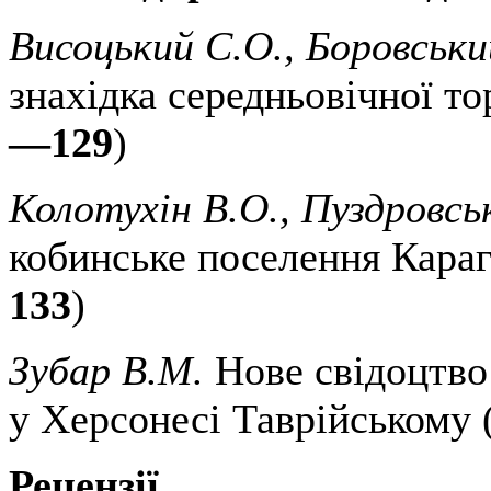
Висоцький С.О., Боровськи
знахідка середньовічної то
—129
)
Колотухін В.О., Пуздровсь
кобинське поселення Караг
133
)
Зубар В.М.
Нове свідоцтво 
у Херсонесі Таврійському 
Рецензії