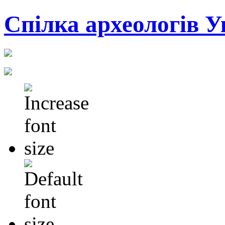
Cпілка археологів У