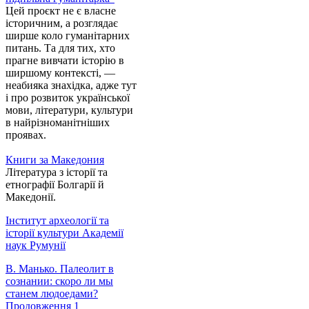
Цей проєкт не є власне
історичним, а розглядає
ширше коло гуманітарних
питань. Та для тих, хто
прагне вивчати історію в
ширшому контексті, —
неабияка знахідка, адже тут
і про розвиток української
мови, літератури, культури
в найрізноманітніших
проявах.
Книги за Македония
Література з історії та
етнографії Болгарії й
Македонії.
Інститут археології та
історії культури Академії
наук Румунії
В. Манько. Палеолит в
сознании: скоро ли мы
станем людоедами?
Продовження 1