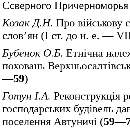
Ссверного Причерноморья 
Козак Д.Н.
Про військову с
слов’ян (І ст. до н. е. — VII 
Бубенок О.Б.
Етнічна нале
поховань Верхньосалтівськ
—59
)
Готун І.А.
Реконструкція р
господарських будівель да
поселення Автуничі (
59—