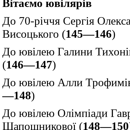
Вітаємо ювілярів
До 70-річчя Сергія Олекс
Висоцького (
145—146
)
До ювілею Галини Тихоні
(
146—147
)
До ювілею Алли Трофимів
—148
)
До ювілею Олімпіади Гав
Шапошникової (
148—150