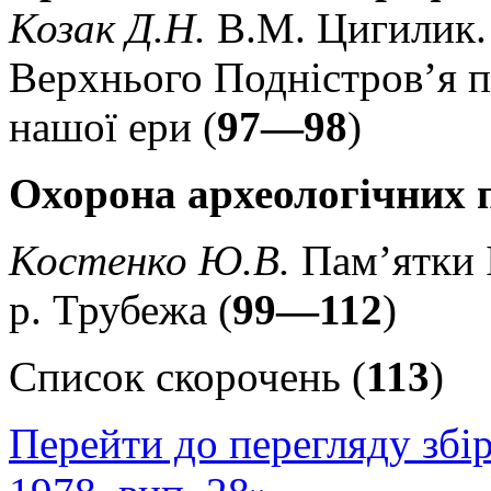
Козак Д.Н.
В.М. Цигилик.
Верхнього Подністров’я п
нашої ери (
97—98
)
Охорона археологічних 
Костенко Ю.В.
Пам’ятки І 
р. Трубежа (
99—112
)
Список скорочень (
113
)
Перейти до перегляду збі