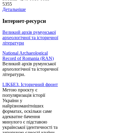
5355
Детальніше
Інтернет-ресурси
Великий архів румунської
археологічної та історичної
літератури
National Archaeological
Record of Romania (RAN)
Великий архів румунської
археологічної та історичної
літератури.
LIKБЕЗ. Історичний фронт
Метою проєкту є
популяризація історії
України у
найрізноманітніших
форматах, оскільки саме
адекватне бачення
минулого є підставою
української ідентичності та
запорукою єдності країни.