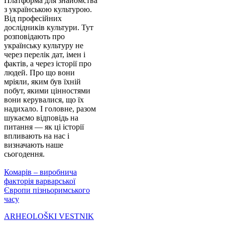
Платформа для знайомства
з українською культурою.
Від професійних
дослідників культури. Тут
розповідають про
українську культуру не
через перелік дат, імен і
фактів, а через історії про
людей. Про що вони
мріяли, яким був їхній
побут, якими цінностями
вони керувалися, що їх
надихало. І головне, разом
шукаємо відповідь на
питання — як ці історії
впливають на нас і
визначають наше
сьогодення.
Комарів – виробнича
факторія варварської
Європи пізньоримського
часу
ARHEOLOŠKI VESTNIK