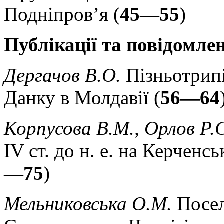
Подніпров’я (
45—55
)
Публікації та повідомле
Дергачов В.О.
Пізньотрип
Данку в Молдавії (
56—64
Корпусова В.М., Орлов Р.
IV ст. до н. е. на Керченс
—75
)
Мельниковська О.М.
Посел