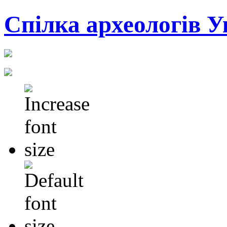
Cпілка археологів У