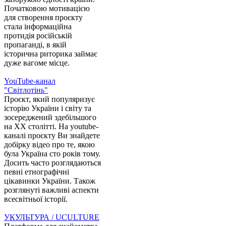
Початковою мотивацією
для створення проєкту
стала інформаційна
протидія російській
пропаганді, в якій
історична риторика займає
дуже вагоме місце.
YouTube-канал
"Світлотінь"
Проєкт, який популяризує
історію України і світу та
зосереджений здебільшого
на XX столітті. На youtube-
каналі проєкту Ви знайдете
добірку відео про те, якою
була Україна сто років тому.
Досить часто розглядаються
певні етнографічні
цікавинки України. Також
розглянуті важливі аспекти
всесвітньої історії.
УКУЛЬТУРА / UCULTURE