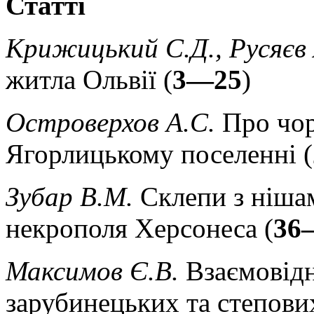
Статті
Крижицький С.Д., Русяєв 
житла Ольвії (
3—25
)
Островерхов А.С.
Про чор
Ягорлицькому поселенні (
Зубар В.М.
Склепи з ніша
некрополя Херсонеса (
36
Максимов Є.В.
Взаємовід
зарубинецьких та степови