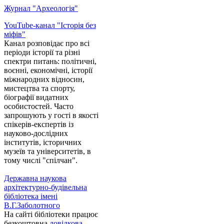
Журнал "Археологія"
YouTube-канал "Історія без
міфів"
Канал розповідає про всі
періоди історії та різні
спектри питань: політичні,
воєнні, економічні, історії
міжнародних відносин,
мистецтва та спорту,
біографії видатних
особистостей. Часто
запрошують у гості в якості
спікерів-експертів із
науково-дослідних
інститутів, історичних
музеїв та університетів, в
тому числі "спілчан".
Державна наукова
архітектурно-будівельна
бібліотека імені
В.Г.Заболотного
На сайті бібліотеки працює
безкоштовна
довідкова