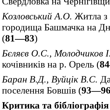
Свердловка на Чернігівщи
Козловський А.О.
Житла з
городища Башмачка на Д
(
81—83
)
Бєляєв О.С., Молодчиков І
кочівників на р. Орель (
8
Баран В.Д., Вуйцік В.С.
Да
поселення Бовшів (
93—9
Критика та бібліографія