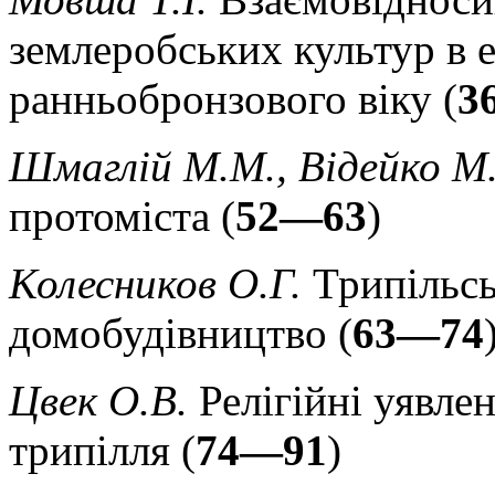
землеробських культур в 
ранньобронзового віку (
3
Шмаглій М.М., Відейко М
протоміста (
52—63
)
Колесников О.Г.
Трипільсь
домобудівництво (
63—74
Цвек О.В.
Релігійні уявле
трипілля (
74—91
)