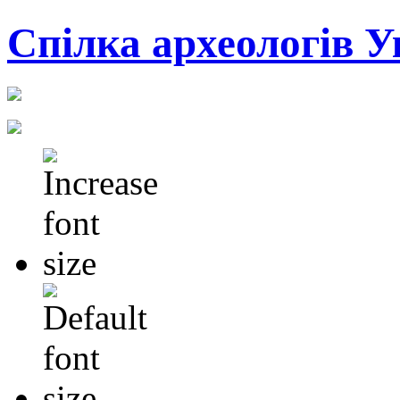
Cпілка археологів У