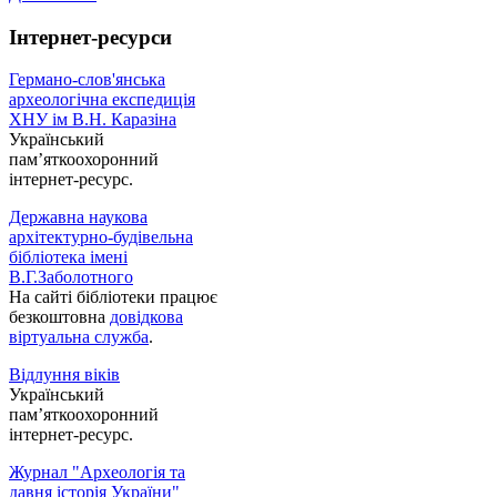
Інтернет-ресурси
Германо-слов'янська
археологічна експедиція
ХНУ ім В.Н. Каразіна
Український
пам’яткоохоронний
інтернет-ресурс.
Державна наукова
архітектурно-будівельна
бібліотека імені
В.Г.Заболотного
На сайті бібліотеки працює
безкоштовна
довідкова
віртуальна служба
.
Відлуння віків
Український
пам’яткоохоронний
інтернет-ресурс.
Журнал "Археологія та
давня історія України"