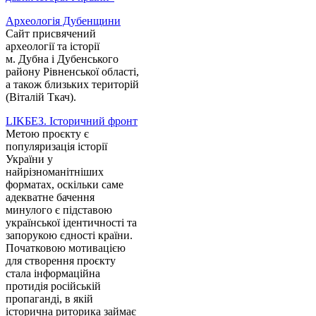
Археологія Дубенщини
Сайт присвячений
археології та історії
м. Дубна і Дубенського
району Рівненської області,
а також близьких територій
(Віталій Ткач).
LIKБЕЗ. Історичний фронт
Метою проєкту є
популяризація історії
України у
найрізноманітніших
форматах, оскільки саме
адекватне бачення
минулого є підставою
української ідентичності та
запорукою єдності країни.
Початковою мотивацією
для створення проєкту
стала інформаційна
протидія російській
пропаганді, в якій
історична риторика займає