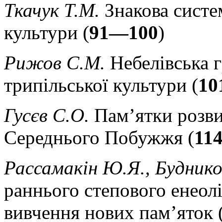
Ткачук Т.М.
Знакова систе
культури (
91—100
)
Рижов С.М.
Небелівська г
трипільської культури (
10
Гусєв С.О.
Пам’ятки розви
Середнього Побужжя (
11
Рассамакін Ю.Я., Буднико
раннього степового енеоліт
вивчення нових пам’яток 