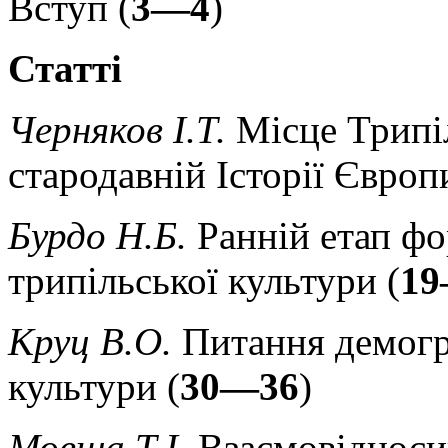
Вступ (
3—4
)
Статті
Черняков І.Т.
Місце Трипіл
стародавній Історії Європ
Бурдо Н.Б.
Ранній етап ф
трипільської культури (
19
Круц В.О.
Питання демогра
культури (
30—36
)
Мовша Т.І.
Взаємовідноси