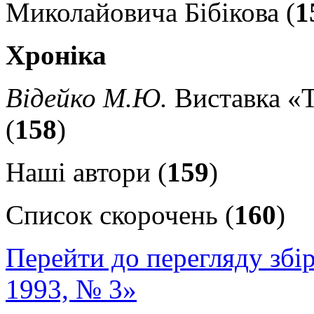
Миколайовича Бібікова (
1
Хроніка
Відейко М.Ю.
Виставка «Т
(
158
)
Наші автори (
159
)
Список скорочень (
160
)
Перейти до перегляду збі
1993, № 3»