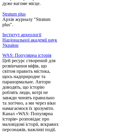
дуже вагоме місце.
Stratum plus
Архів журналу "Stratum
plus".
Інститут археології
Національної академії наук
України
WAS: Популярна історія
Цей ресурс створений для
розвінчання міфів, що
світом править містика,
щось надприродне та
паранормальне. Автори
доводять, що історію
роблять люди, котрі не
завжди чинять правильно
та логічно, а ми через віки
намагаємося їх зрозуміти.
Канал «WAS: Популярна
історія» розповідає про
маловідомі історії, яскравих
персонажів, важливі події.