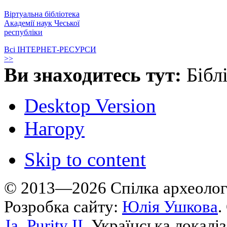
Віртуальна бібліотека
Академії наук Чеської
республіки
Всі ІНТЕРНЕТ-РЕСУРСИ
>>
Ви знаходитесь тут:
Бібл
Desktop Version
Нагору
Skip to content
© 2013—2026 Cпілка археологі
Розробка сайту:
Юлія Ушкова
.
Ja_Purity II
. Українська локалі