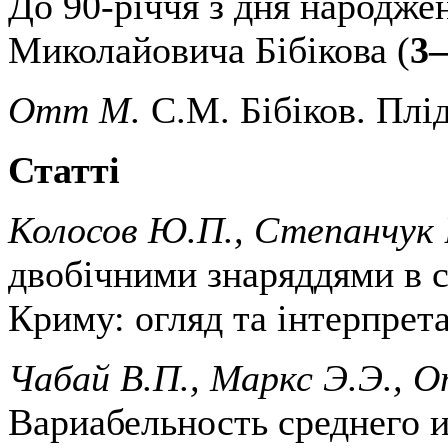
До 90-річчя з дня народже
Миколайовича Бібікова (
3
Отт М.
С.М. Бібіков. Плі
Статті
Колосов Ю.П., Степанчук 
двобічними знаряддями в с
Криму: огляд та інтерпрета
Чабай В.П., Маркс Э.Э., 
Вариабельность среднего 