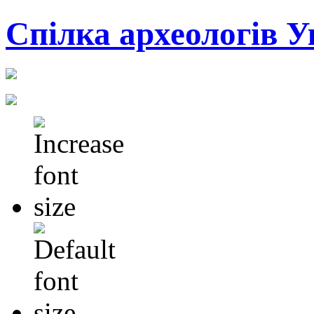
Cпілка археологів У