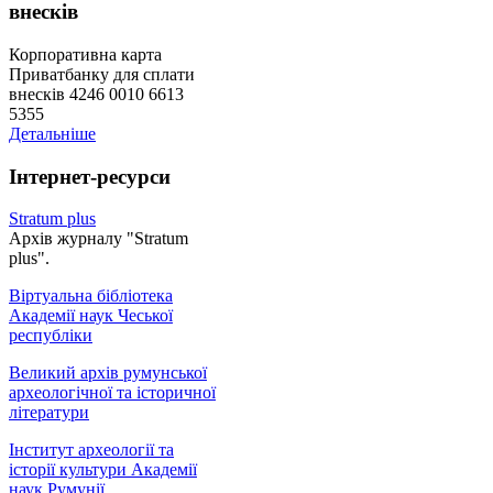
внесків
Корпоративна карта
Приватбанку для сплати
внесків 4246 0010 6613
5355
Детальніше
Інтернет-ресурси
Stratum plus
Архів журналу "Stratum
plus".
Віртуальна бібліотека
Академії наук Чеської
республіки
Великий архів румунської
археологічної та історичної
літератури
Інститут археології та
історії культури Академії
наук Румунії