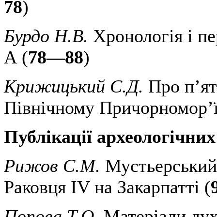
78
)
Бурдо Н.В.
Хронологія і пе
А (
78—88
)
Крижицький С.Д.
Про п’ят
Північному Причорномор’ї
Публікації археологічних
Рижов С.М.
Мустьерський
Раковця IV на Закарпатті (
Попова Т.О.
Матеріали дух