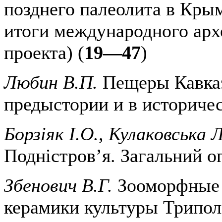
позднего палеолита в Кры
итоги международного арх
проекта) (
19—47
)
Любин В.П.
Пещеры Кавказ
предыстории и в историчес
Борзіяк I.О., Кулаковська Л
Подністров’я. Загальний ог
Збенович В.Г.
Зооморфные 
керамики культуры Трипо