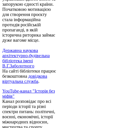
запорукою єдності країни.
Початковою мотивацією
для створення проєкту
стала інформаційна
протидія російській
пропаганді, в якій
історична риторика займає
дуже вагоме місце.
Державна наукова
архітектурно-будівельна
бібліотека імені
В.Г.Заболотного
На сайті бібліотеки працює
безкоштовна
довідкова
віртуальна служба
.
YouTube-канал "Історія без
міфів"
Канал розповідає про всі
періоди історії та різні
спектри питань: політичні,
воєнні, економічні, історії
міжнародних відносин,
мистецтва та спорту,