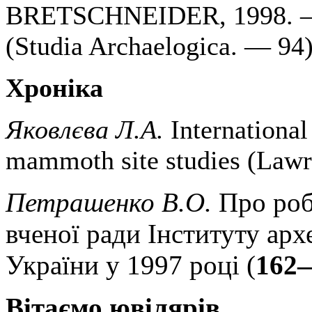
BRETSCHNEIDER, 1998. — 2
(Studia Archaelogica. — 94)
Хроніка
Яковлєва Л.A.
International
mammoth site studies (Lawr
Петрашенко В.О.
Про робо
вченої ради Інституту ар
України у 1997 році (
162
Вітаємо ювілярів