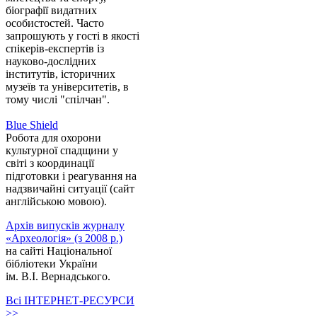
біографії видатних
особистостей. Часто
запрошують у гості в якості
спікерів-експертів із
науково-дослідних
інститутів, історичних
музеїв та університетів, в
тому числі "спілчан".
Blue Shield
Робота для охорони
культурної спадщини у
світі з координації
підготовки і реагування на
надзвичайні ситуації (сайт
англійською мовою).
Архів випусків журналу
«Археологія» (з 2008 р.)
на сайті Національної
бібліотеки України
ім. В.І. Вернадського.
Всі ІНТЕРНЕТ-РЕСУРСИ
>>