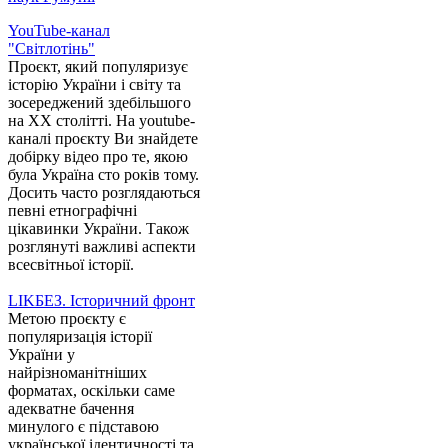
YouTube-канал
"Світлотінь"
Проєкт, який популяризує
історію України і світу та
зосереджений здебільшого
на XX столітті. На youtube-
каналі проєкту Ви знайдете
добірку відео про те, якою
була Україна сто років тому.
Досить часто розглядаються
певні етнографічні
цікавинки України. Також
розглянуті важливі аспекти
всесвітньої історії.
LIKБЕЗ. Історичний фронт
Метою проєкту є
популяризація історії
України у
найрізноманітніших
форматах, оскільки саме
адекватне бачення
минулого є підставою
української ідентичності та