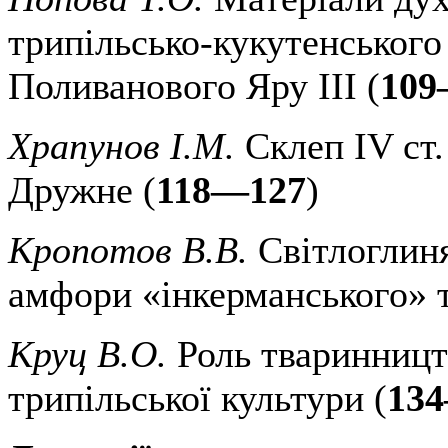
трипільсько-кукутенського
Поливанового Яру III (
109
Храпунов І.М.
Склеп IV ст. 
Дружне (
118—127
)
Кропотов В.В.
Світлоглиня
амфори «інкерманського» т
Круц В.О.
Роль тваринництв
трипільської культури (
13