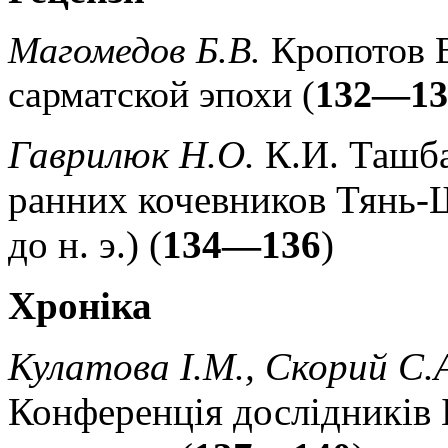
Магомедов Б.В.
Кропотов 
сарматской эпохи (
132—13
Гаврилюк Н.О.
К.И. Ташба
ранних кочевников Тянь-Ш
до н. э.) (
134—136
)
Хроніка
Кулатова І.М., Скорий С.А
Конференція дослідників 