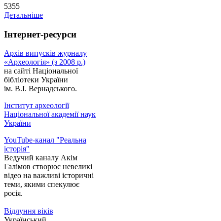
5355
Детальніше
Інтернет-ресурси
Архів випусків журналу
«Археологія» (з 2008 р.)
на сайті Національної
бібліотеки України
ім. В.І. Вернадського.
Інститут археології
Національної академії наук
України
YouTube-канал "Реальна
історія"
Ведучий каналу Акім
Галімов створює невеликі
відео на важливі історичні
теми, якими спекулює
росія.
Відлуння віків
Український