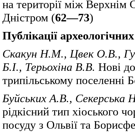
на території між Верхнім 
Дністром (
62—73
)
Публікації археологічних
Скакун Н.М., Цвек О.В., Г
Б.І., Терьохіна В.В.
Нові до
трипільському поселенні Б
Буйських А.В., Секерська 
рідкісний тип хіоського ч
посуду з Ольвії та Борисфе