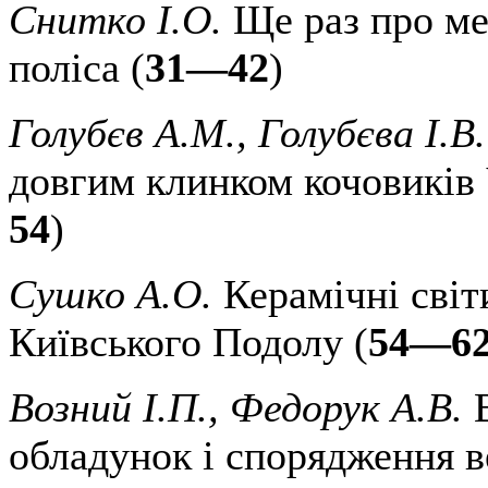
Снитко І.О.
Ще раз про ме
поліса (
31—42
)
Голубєв А.М., Голубєва І.В.
довгим клинком кочовиків 
54
)
Сушко А.О.
Керамічні світ
Київського Подолу (
54—6
Возний І.П., Федорук А.В.
В
обладунок і спорядження 