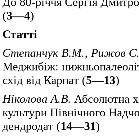
До 80-річчя Сергія Дмитр
(
3—4
)
Статті
Степанчук В.М., Рижов С.
Меджибіж: нижньопалеоліт
схід від Карпат (
5—13
)
Ніколова А.В.
Абсолютна х
культури Північного Надчо
дендродат (
14—31
)