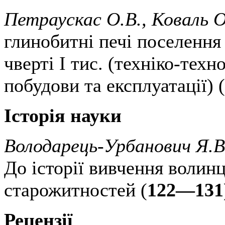
Петраускас О.В., Коваль О
глинобитні печі поселення
чверті І тис. (техніко-техн
побудови та експлуатації) (
Історія науки
Володарець-Урбанович Я.В
До історії вивчення волин
старожитностей (
122—131
Рецензії