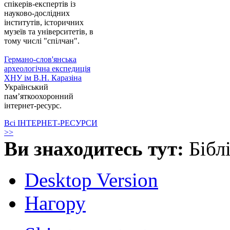
спікерів-експертів із
науково-дослідних
інститутів, історичних
музеїв та університетів, в
тому числі "спілчан".
Германо-слов'янська
археологічна експедиція
ХНУ ім В.Н. Каразіна
Український
пам’яткоохоронний
інтернет-ресурс.
Всі ІНТЕРНЕТ-РЕСУРСИ
>>
Ви знаходитесь тут:
Бібл
Desktop Version
Нагору