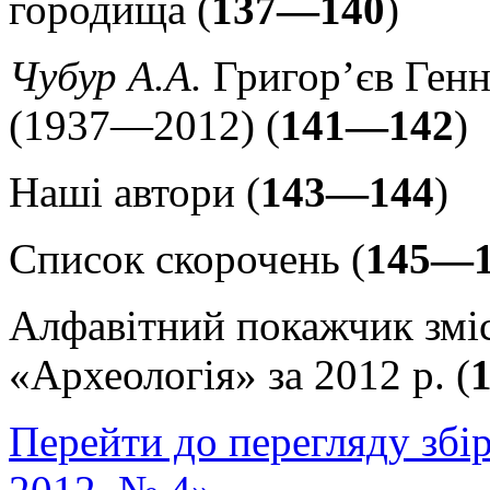
городища (
137—140
)
Чубур А.А.
Григор’єв Генн
(1937—2012) (
141—142
)
Наші автори (
143—144
)
Список скорочень (
145—1
Алфавітний покажчик змі
«Археологія» за 2012 р. (
Перейти до перегляду збі