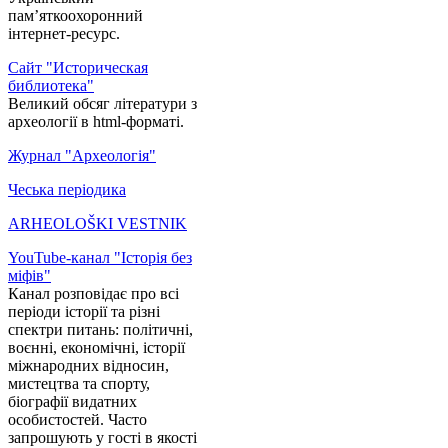
пам’яткоохоронний
інтернет-ресурс.
Сайт "Историческая
библиотека"
Великий обсяг літератури з
археології в html-форматі.
Журнал "Археологія"
Чеська періодика
ARHEOLOŠKI VESTNIK
YouTube-канал "Історія без
міфів"
Канал розповідає про всі
періоди історії та різні
спектри питань: політичні,
воєнні, економічні, історії
міжнародних відносин,
мистецтва та спорту,
біографії видатних
особистостей. Часто
запрошують у гості в якості