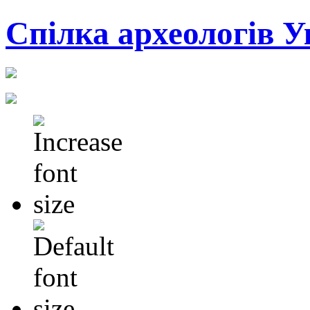
Cпілка археологів У