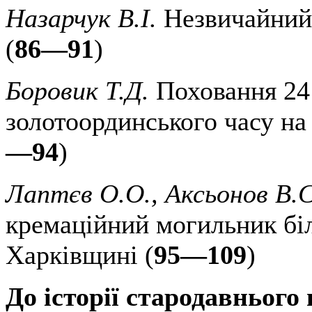
Назарчук В.І.
Незвичайний 
(
86—91
)
Боровик Т.Д.
Поховання 24
золотоординського часу на
—94
)
Лаптєв О.О., Аксьонов В.С
кремаційний могильник біл
Харківщині (
95—109
)
До історії стародавнього