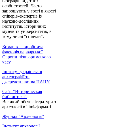
біографії видатних
особистостей. Часто
запрошують у гості в якості
спікерів-експертів із
науково-дослідних
інститутів, історичних
музеїв та університетів, в
тому числі "спілчан".
Комарів – виробнича
факторія варварської
Європи пізньоримського
часу
Інститут української
археографії та
джерелознавства НАНУ
Сайт "Историческая
библиотека"
Великий обсяг літератури з
археології в html-форматі.
Журнал "Археологія"
Інститут археології