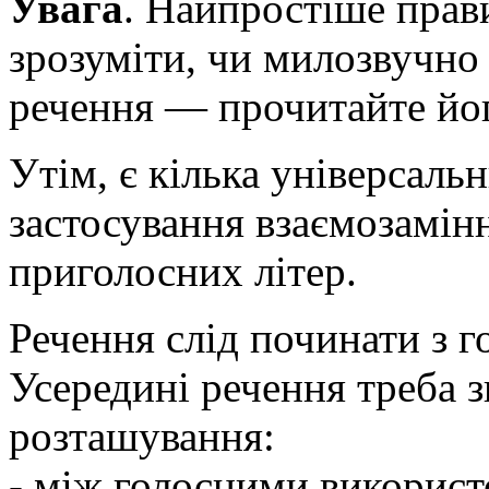
Увага
. Найпростіше прави
зрозуміти, чи милозвучно
речення — прочитайте йог
Утім, є кілька універсаль
застосування взаємозамін
приголосних літер.
Речення слід починати з г
Усередині речення треба з
розташування:
- між голосними використ