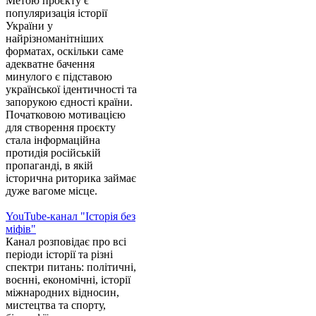
Метою проєкту є
популяризація історії
України у
найрізноманітніших
форматах, оскільки саме
адекватне бачення
минулого є підставою
української ідентичності та
запорукою єдності країни.
Початковою мотивацією
для створення проєкту
стала інформаційна
протидія російській
пропаганді, в якій
історична риторика займає
дуже вагоме місце.
YouTube-канал "Історія без
міфів"
Канал розповідає про всі
періоди історії та різні
спектри питань: політичні,
воєнні, економічні, історії
міжнародних відносин,
мистецтва та спорту,