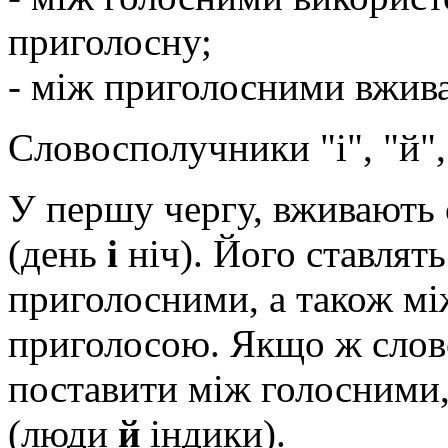
приголосну;
- між приголосними вжива
Словосполучники "і", "й", 
У першу чергу, вживають 
(день
і
ніч). Його ставлят
приголосними, а також мі
приголосою. Якщо ж слов
поставити між голосними,
(люди
й
індики).