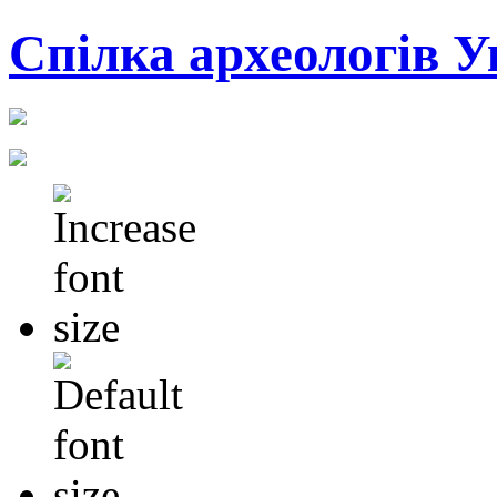
Cпілка археологів У