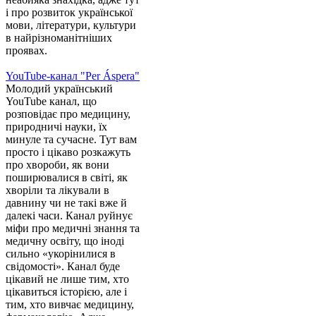
і про розвиток української
мови, літератури, культури
в найрізноманітніших
проявах.
YouTube-канал "Per Áspera"
Молодий український
YouTube канал, що
розповідає про медицину,
природничі науки, їх
минуле та сучасне. Тут вам
просто і цікаво розкажуть
про хвороби, як вони
поширювалися в світі, як
хворіли та лікували в
давнину чи не такі вже й
далекі часи. Канал руйнує
міфи про медичні знання та
медичну освіту, що іноді
сильно «укорінилися в
свідомості». Канал буде
цікавий не лише тим, хто
цікавиться історією, але і
тим, хто вивчає медицину,