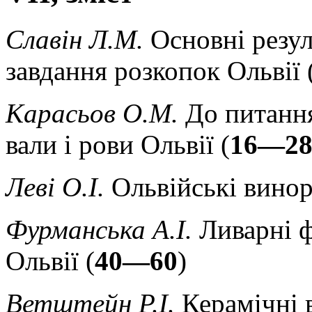
Славін Л.М.
Основні резул
завдання розкопок Ольвії 
Карасьов О.М.
До питання
вали і рови Ольвії (
16—2
Леві О.І.
Ольвійські винор
Фурманська А.І.
Ливарні ф
Ольвії (
40—60
)
Ветштейн P.І.
Керамічні 