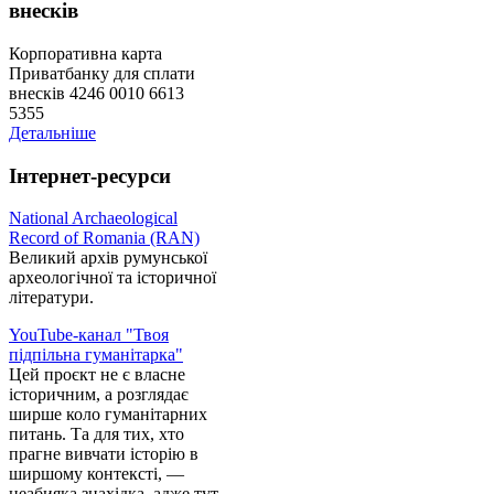
внесків
Корпоративна карта
Приватбанку для сплати
внесків 4246 0010 6613
5355
Детальніше
Інтернет-ресурси
National Archaeological
Record of Romania (RAN)
Великий архів румунської
археологічної та історичної
літератури.
YouTube-канал "Твоя
підпільна гуманітарка"
Цей проєкт не є власне
історичним, а розглядає
ширше коло гуманітарних
питань. Та для тих, хто
прагне вивчати історію в
ширшому контексті, —
неабияка знахідка, адже тут