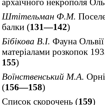
архаїчного некрополя Ольв
Штітельман Ф.М.
Поселе
балки (
131—142
)
Бібікова В.І.
Фауна Ольвії 
матеріалами розкопок 193
155
)
Воїнственський М.А.
Орні
(
156—158
)
Список скорочень (
159
)