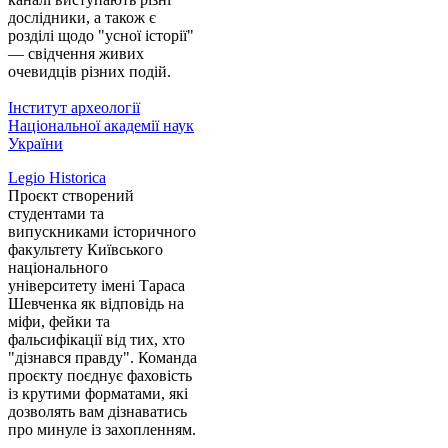
дослідники, а також є
розділі щодо "усної історії"
— свідчення живих
очевидців різних подій.
Інститут археології
Національної академії наук
України
Legio Historica
Проєкт створений
студентами та
випускниками історичного
факультету Київського
національного
університету імені Тараса
Шевченка як відповідь на
міфи, фейки та
фальсифікації від тих, хто
"дізнався правду". Команда
проєкту поєднує фаховість
із крутими форматами, які
дозволять вам дізнаватись
про минуле із захопленням.