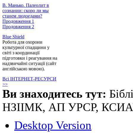
В. Манько. Палеолит в
сознании: скоро ли мы
станем людоедами?
Продовження 1
Продовження 2
Blue Shield
Робота для охорони
культурної спадщини у
світі з координації
підготовки і реагування на
надзвичайні ситуації (сайт
англійською мовою).
Всі ІНТЕРНЕТ-РЕСУРСИ
>>
Ви знаходитесь тут:
Бібл
НЗІІМК, АП УРСР, КСИ
Desktop Version