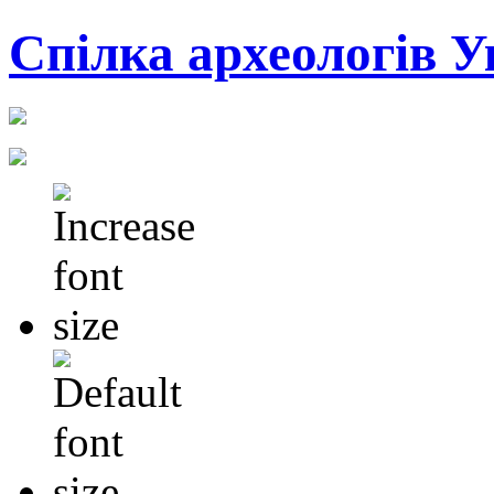
Cпілка археологів У