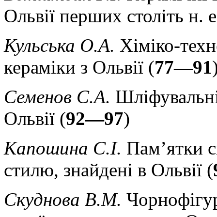
Ольвії перших століть н. е.
Кульська О.А.
Хіміко-техн
кераміки з Ольвії (
77—91
Семенов С.А.
Шліфувальні 
Ольвії (
92—97
)
Капошина С.І.
Пам’ятки с
стилю, знайдені в Ольвії (
Скуднова В.М.
Чорнофігур