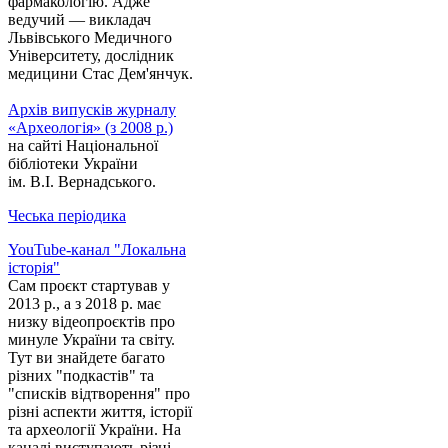
фармакологію. Адже
ведучий — викладач
Львівського Медичного
Університету, дослідник
медицини Стас Дем'янчук.
Архів випусків журналу
«Археологія» (з 2008 р.)
на сайті Національної
бібліотеки України
ім. В.І. Вернадського.
Чеська періодика
YouTube-канал "Локальна
історія"
Сам проєкт стартував у
2013 р., а з 2018 р. має
низку відеопроєктів про
минуле України та світу.
Тут ви знайдете багато
різних "подкастів" та
"списків відтворення" про
різні аспекти життя, історії
та археології України. На
каналі виступають різні