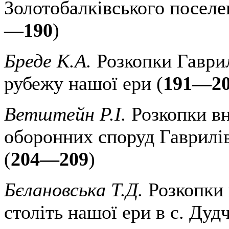
Золотобалківського поселен
—190
)
Бреде К.А.
Розкопки Гаври
рубежу нашої ери (
191—2
Ветштейн Р.І.
Розкопки вн
оборонних споруд Гаврилі
(
204—209
)
Бєлановська Т.Д.
Розкопки
століть нашої ери в с. Дуд