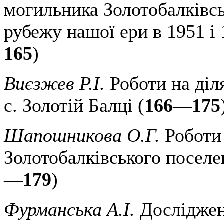
могильника Золотобалківс
рубежу нашої ери в 1951 і 
165
)
Виєзжев P.І.
Роботи на діл
с. Золотій Балці (
166—175
Шапошникова О.Г.
Роботи 
Золотобалківського поселен
—179
)
Фурманська А.І.
Досліджен