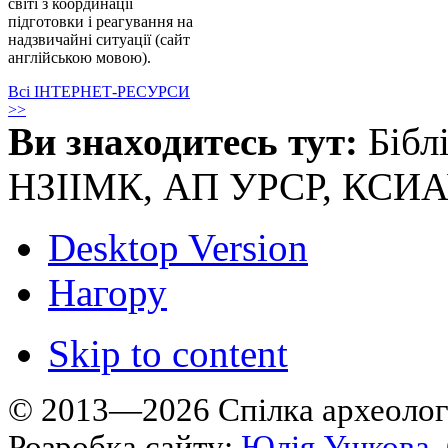
світі з координації
підготовки і реагування на
надзвичайні ситуації (сайт
англійською мовою).
Всі ІНТЕРНЕТ-РЕСУРСИ
>>
Ви знаходитесь тут:
Бібл
НЗІІМК, АП УРСР, КСИ
Desktop Version
Нагору
Skip to content
© 2013—2026 Cпілка археологі
Розробка сайту:
Юлія Ушкова
.