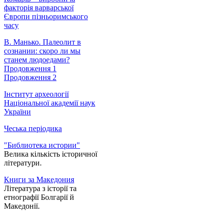
факторія варварської
Європи пізньоримського
часу
В. Манько. Палеолит в
сознании: скоро ли мы
станем людоедами?
Продовження 1
Продовження 2
Інститут археології
Національної академії наук
України
Чеська періодика
"Библиотека истории"
Велика кількість історичної
літератури.
Книги за Македония
Література з історії та
етнографії Болгарії й
Македонії.