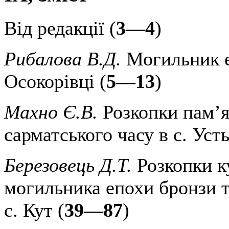
Від редакції (
3—4
)
Рибалова В.Д.
Могильник е
Осокорівці (
5—13
)
Махно Є.В.
Розкопки пам’я
сарматського часу в с. Уст
Березовець Д.Т.
Розкопки к
могильника епохи бронзи т
с. Кут (
39—87
)