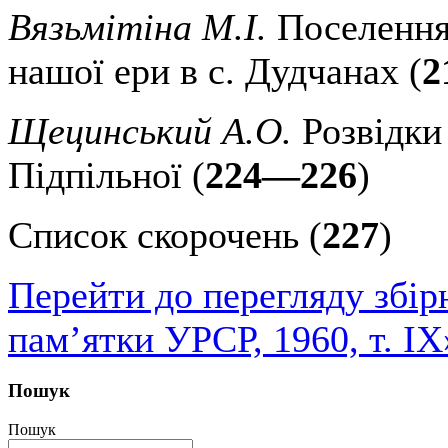
Вязьмітіна М.І.
Поселення
нашої ери в с. Дудчанах (
2
Щецинський А.О.
Розвідки 
Підпільної (
224—226
)
Список скорочень (
227
)
Перейти до перегляду збір
пам’ятки УРСР, 1960, т. IX
Пошук
Пошук