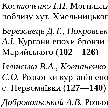
Костючєнко І.П.
Могильни
поблизу хут. Хмельницьког
Березовець Д.Т., Покровсь
А.І.
Кургани епохи бронзи 
Марийського (
102—126
)
Іллінська В.А., Ковпаненко
Є.О.
Розкопки курганів еп
с. Первомаївки (
127—140
)
Добровольський А.В.
Розкоп