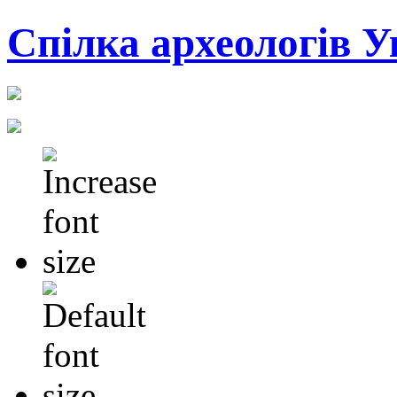
Cпілка археологів У