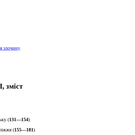
ія злочину
, зміст
ьку (
131—154
)
ріжжя (
155—181
)