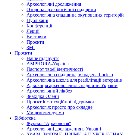
Археологічні дослідження
Охорона археологічної спадщини
Археологічна спадщина окупованих територій
Публікації
Конференції
Лекції
Виставки
Проєкти
ЗМІ
Проєкти
Наше підгрунтя
AMPHORA-Україна
Паспорт твоєї ідентичності
Археологічна спадщина, вкрадена Росією
Археологічна школа для реабілітації ветеранів
Адвокація археологічної спадщини України
Археологічний лікбез
Знахідка Олени
Проєкт інституційної підтримки
Археологія: просто про складне
Ми рекомендуємо
Бібліотека
Журнал "Археологія"
Археологічні дослідження в Україні
ХрАМ, ЗапВУАК, НЗІІМК, АП УРСР, КСИАУ