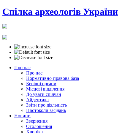
Cпілка археологів України
Про нас
Про нас
Нормативно-правова база
Керівні органи
Місцеві відділення
До уваги спілчан
Айдентика
Звіти про діяльність
Протоколи засідань
Новини
Звернення
Оголошення
Хроніка