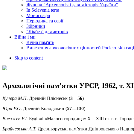
Журнал "Археологія і давня історія України"
In Sclavenia terra
Монографії
Періодика та серії
Збірники
"Лікбез" для авторів
Війна і ми
Вічна пам'ять
Вивезення археологічних цінностей Росією. Фіксац
Skip to content
Археологічні пам’ятки УРСР, 1962, т. XII
Кучера М.П.
Древній Пліснеськ (
3—56
)
Юра Р.О.
Древній Колодяжин (
57—130
)
Виезжев Р.І.
Будівлі «Малого городища» X—XIII ст. в с. Городс
Брайчевська А.Т.
Древньоруські пам’ятки Дніпровського Надпо