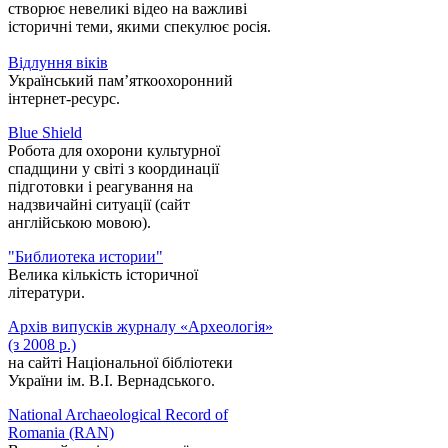
створює невеликі відео на важливі
історичні теми, якими спекулює росія.
Відлуння віків
Український пам’яткоохоронний
інтернет-ресурс.
Blue Shield
Робота для охорони культурної
спадщини у світі з координації
підготовки і реагування на
надзвичайні ситуації (сайт
англійською мовою).
"Библиотека истории"
Велика кількість історичної
літератури.
Архів випусків журналу «Археологія»
(з 2008 р.)
на сайті Національної бібліотеки
України ім. В.І. Вернадського.
National Archaeological Record of
Romania (RAN)