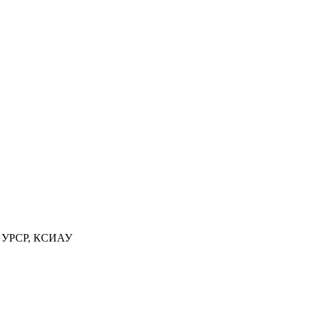
П УРСР, КСИАУ