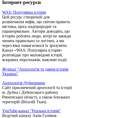
Інтернет-ресурси
WAS: Популярна історія
Цей ресурс створений для
розвінчання міфів, що світом править
містика, щось надприродне та
паранормальне. Автори доводять, що
історію роблять люди, котрі не завжди
чинять правильно та логічно, а ми
через віки намагаємося їх зрозуміти.
Канал «WAS: Популярна історія»
розповідає про маловідомі історії,
яскравих персонажів, важливі події.
Журнал "Археологія та давня історія
України"
Археологія Дубенщини
Сайт присвячений археології та історії
м. Дубна і Дубенського району
Рівненської області, а також близьких
територій (Віталій Ткач).
YouTube-канал "Реальна історія"
Ведучий каналу Акім Галімов