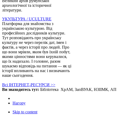
Великий архів румунської
археологічної та історичної
літератури.
УКУЛЬТУРА / UCULTURE
Платформа для знайомства з
українською культурою. Від
професійних дослідників культури.
Тут розповідають про українську
культуру не через перелік дат, імен і
фактів, а через історії про людей. Про
що вони мріяли, яким був їхній побут,
якими цінностями вони керувалися,
що їх надихало. І головне, разом
шукаємо відповідь на питання — як ці
історії впливають на нас і визначають
наше сьогодення.
Всі ІНТЕРНЕТ-РЕСУРСИ >>
Ви знаходитесь тут:
Бібліотека
ХрАМ, ЗапВУАК, НЗІІМК, А
Нагору
Skip to content