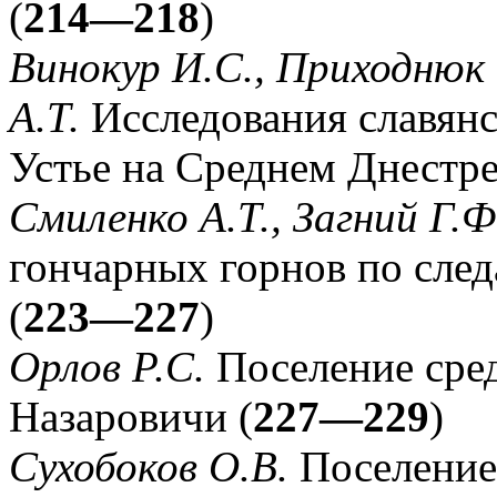
(
214—218
)
Винокур И.С., Приходнюк
А.Т.
Исследования славянс
Устье на Среднем Днестре
Смиленко А.Т., Загний Г.Ф
гончарных горнов по сле
(
223—227
)
Орлов Р.С.
Поселение среди
Назаровичи (
227—229
)
Сухобоков О.В.
Поселение