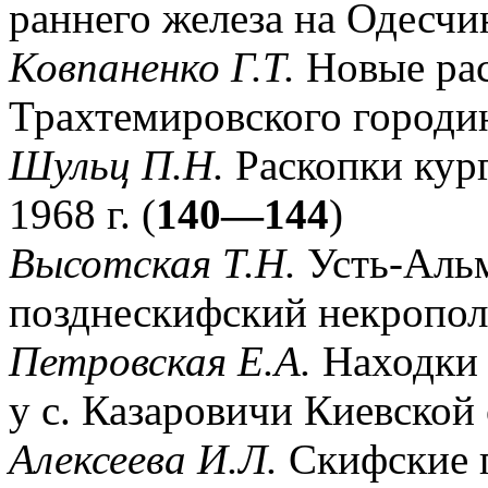
раннего железа на Одесчи
Ковпаненко Г.Т.
Новые ра
Трахтемировского городин
Шульц П.Н.
Раскопки кург
1968 г. (
140—144
)
Высотская Т.Н.
Усть-Аль
позднескифский некропол
Петровская Е.А.
Находки 
у с. Казаровичи Киевской 
Алексеева И.Л.
Скифские п