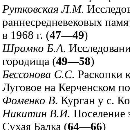
Рутковская Л.М.
Исследо
раннесредневековых памят
в 1968 г. (
47—49
)
Шрамко Б.А.
Исследовани
городища (
49—58
)
Бессонова С.С.
Раскопки к
Луговое на Керченском по
Фоменко В.
Курган у с. Ко
Никитин В.И.
Поселение э
Сухая Балка (
64—66
)