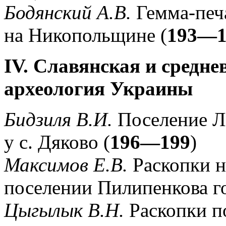
Бодянский А.В.
Гемма-печа
на Никопольщине (
193—1
IV. Славянская и средне
археология Украины
Бидзиля В.И.
Поселение Л
у с. Дяково (
196—199
)
Максимов Е.В.
Раскопки н
поселении Пилипенкова го
Цыгылык В.Н.
Раскопки по