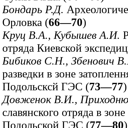
Бондарь Р.Д.
Археологичес
Орловка (
66—70
)
Круц В.А., Кубышев А.И.
Р
отряда Киевской экспедиц
Бибиков С.Н., Збенович В.
разведки в зоне затоплен
Подольсксй ГЭС (
73—77
)
Довженок В.И., Приходню
славянского отряда в зоне
Подольской ГЭС (
77—80
)