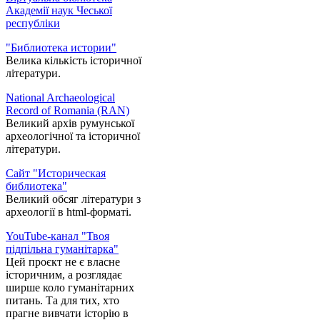
Академії наук Чеської
республіки
"Библиотека истории"
Велика кількість історичної
літератури.
National Archaeological
Record of Romania (RAN)
Великий архів румунської
археологічної та історичної
літератури.
Сайт "Историческая
библиотека"
Великий обсяг літератури з
археології в html-форматі.
YouTube-канал "Твоя
підпільна гуманітарка"
Цей проєкт не є власне
історичним, а розглядає
ширше коло гуманітарних
питань. Та для тих, хто
прагне вивчати історію в