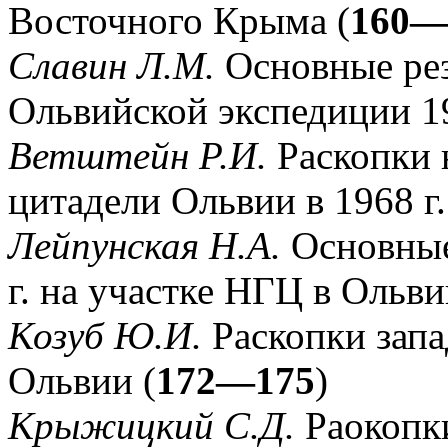
Восточного Крыма (
160—
Славин Л.М.
Основные ре
Ольвийской экспедиции 19
Ветштейн Р.И.
Раскопки 
цитадели Ольвии в 1968 г.
Лейпунская Н.А.
Основные
г. на участке НГЦ в Ольви
Козуб Ю.И.
Раскопки запа
Ольвии (
172—175
)
Крыжицкий С.Д.
Раокопки