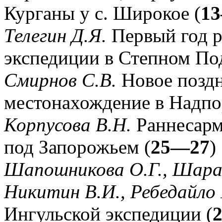
Курганы у с. Широкое (
1
Телегин Д.Я.
Первый год р
экспедиции в Степном По
Смирнов С.В.
Новое поздн
местонахождение в Надпо
Корпусова В.Н.
Раннесарм
под Запорожьем (
25—27
)
Шапошникова О.Г., Шара
Никитин В.И., Ребедайло 
Ингульской экспедиции (