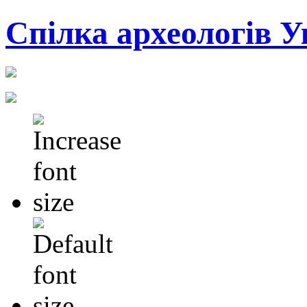
Cпілка археологів У