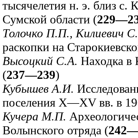
тысячелетия н. э. близ с. 
Сумской области (
229—2
Толочко П.П., Килиевич С.
раскопки на Старокиевско
Высоцкий С.А.
Находка в 
(
237—239
)
Кубышев А.И.
Исследован
поселения Х—ХV вв. в 196
Кучера М.П.
Археологичес
Волынского отряда (
242—