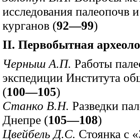
исследования палеопочв и
курганов (
92—99
)
II. Первобытная археол
Черныш А.П.
Работы пале
экспедиции Института об
(
100—105
)
Станко В.Н.
Разведки па
Днепре (
105—108
)
Цвейбель Д.С.
Стоянка с «