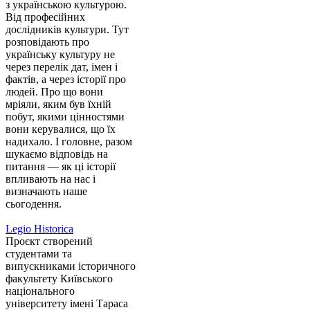
з українською культурою.
Від професійних
дослідників культури. Тут
розповідають про
українську культуру не
через перелік дат, імен і
фактів, а через історії про
людей. Про що вони
мріяли, яким був їхній
побут, якими цінностями
вони керувалися, що їх
надихало. І головне, разом
шукаємо відповідь на
питання — як ці історії
впливають на нас і
визначають наше
сьогодення.
Legio Historica
Проєкт створений
студентами та
випускниками історичного
факультету Київського
національного
університету імені Тараса