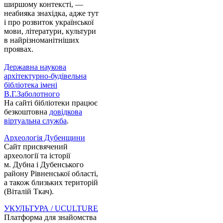
ширшому контексті, —
неабияка знахідка, адже тут
і про розвиток української
мови, літератури, культури
в найрізноманітніших
проявах.
Державна наукова
архітектурно-будівельна
бібліотека імені
В.Г.Заболотного
На сайті бібліотеки працює
безкоштовна
довідкова
віртуальна служба
.
Археологія Дубенщини
Сайт присвячений
археології та історії
м. Дубна і Дубенського
району Рівненської області,
а також близьких територій
(Віталій Ткач).
УКУЛЬТУРА / UCULTURE
Платформа для знайомства