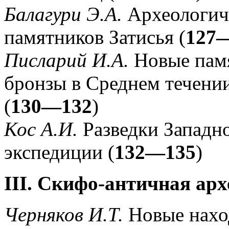
Балагури Э.А.
Археологич
памятников Затисья (
127
Писларий И.А.
Новые пам
бронзы в Среднем течени
(
130—132
)
Кос А.И.
Разведки Западн
экспедиции (
132—135
)
III. Скифо-античная ар
Черняков И.Т.
Новые нахо