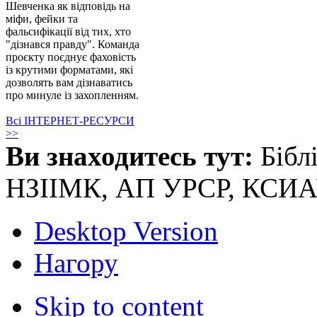
Шевченка як відповідь на
міфи, фейки та
фальсифікації від тих, хто
"дізнався правду". Команда
проєкту поєднує фаховість
із крутими форматами, які
дозволять вам дізнаватись
про минуле із захопленням.
Всі ІНТЕРНЕТ-РЕСУРСИ
>>
Ви знаходитесь тут:
Бібл
НЗІІМК, АП УРСР, КСИ
Desktop Version
Нагору
Skip to content