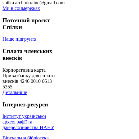
spilka.arch.ukraine@gmail.com
Ми в соцмережах
Поточний проєкт
Спілки
Наше підгрунтя
Сплата членських
внесків
Корпоративна карта
Приватбанку для сплати
внесків 4246 0010 6613
5355
Детальніше
Інтернет-ресурси
Інститут української
археографії та
джерелознавства НАНУ
Віртуальна бібліотека