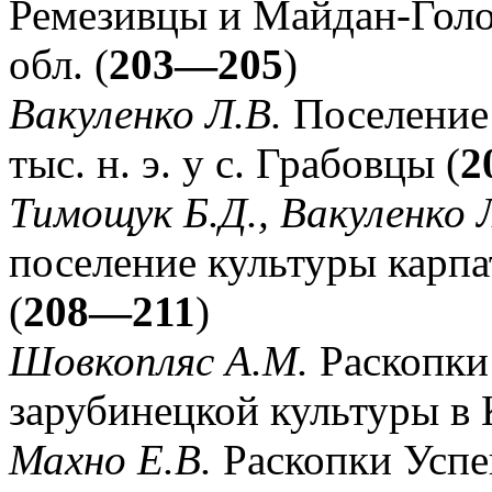
Ремезивцы и Майдан-Голо
обл. (
203—205
)
Вакуленко Л.В.
Поселение 
тыс. н. э. у с. Грабовцы (
2
Тимощук Б.Д., Вакуленко 
поселение культуры карпа
(
208—211
)
Шовкопляс А.М.
Раскопки
зарубинецкой культуры в 
Махно Е.В.
Раскопки Успе