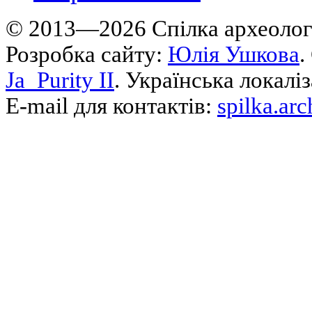
© 2013—2026 Cпілка археологі
Розробка сайту:
Юлія Ушкова
.
Ja_Purity II
. Українська локалі
E-mail для контактів:
spilka.ar