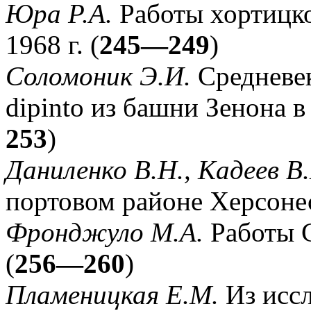
Юра Р.А.
Работы хортицко
1968 г. (
245—249
)
Соломоник Э.И.
Средневек
dipinto из башни Зенона в
253
)
Даниленко В.Н., Кадеев В
портовом районе Херсонес
Фронджуло М.А.
Работы С
(
256—260
)
Пламеницкая Е.М.
Из иссл