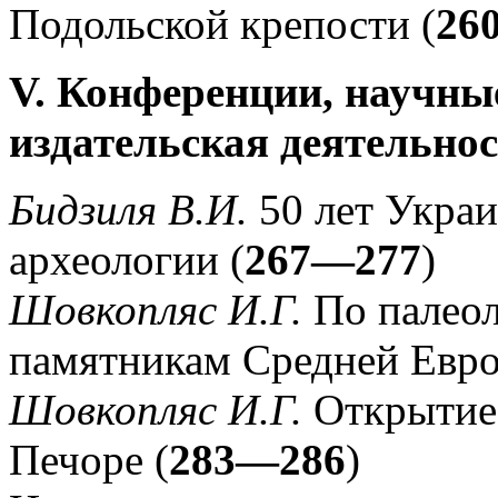
Подольской крепости (
26
V. Конференции, научны
издательская деятельно
Бидзиля В.И.
50 лет Украи
археологии (
267—277
)
Шовкопляс И.Г.
По палео
памятникам Средней Евро
Шовкопляс И.Г.
Открытие 
Печоре (
283—286
)