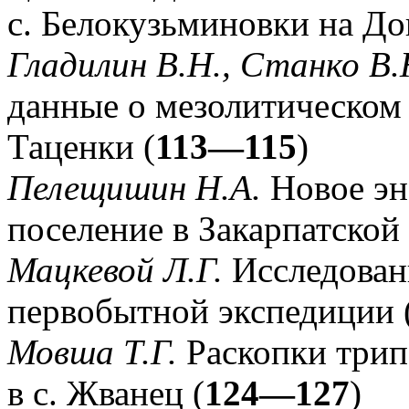
с. Белокузьминовки на До
Гладилин В.Н., Станко В.
данные о мезолитическом
Таценки (
113—115
)
Пелещишин Н.А.
Новое эн
поселение в Закарпатской 
Мацкевой Л.Г.
Исследован
первобытной экспедиции 
Мовша Т.Г.
Раскопки трип
в с. Жванец (
124—127
)