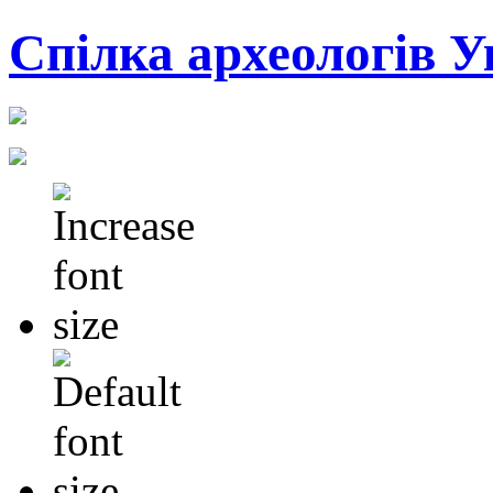
Cпілка археологів У