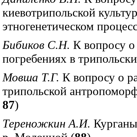
киевотрипольской культу
этногенетическом процесс
Бибиков С.Н.
К вопросу о
погребениях в трипольск
Мовша Т.Г.
К вопросу о р
трипольской антропоморф
87
)
Тереножкин А.И.
Курганы 