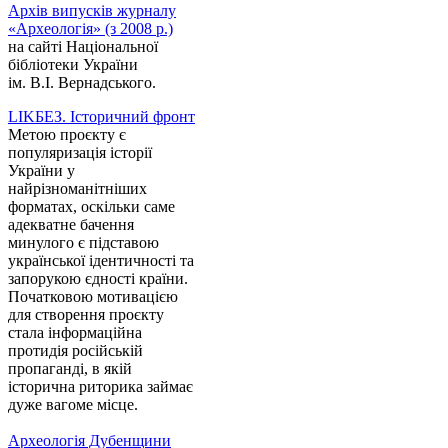
Архів випусків журналу
«Археологія» (з 2008 р.)
на сайті Національної
бібліотеки України
ім. В.І. Вернадського.
LIKБЕЗ. Історичний фронт
Метою проєкту є
популяризація історії
України у
найрізноманітніших
форматах, оскільки саме
адекватне бачення
минулого є підставою
української ідентичності та
запорукою єдності країни.
Початковою мотивацією
для створення проєкту
стала інформаційна
протидія російській
пропаганді, в якій
історична риторика займає
дуже вагоме місце.
Археологія Дубенщини