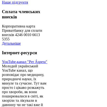
Наше підгрунтя
Сплата членських
внесків
Корпоративна карта
Приватбанку для сплати
внесків 4246 0010 6613
5355
Детальніше
Інтернет-ресурси
YouTube-канал "Per Áspera"
Молодий український
YouTube канал, що
розповідає про медицину,
природничі науки, їх
минуле та сучасне. Тут вам
просто і цікаво розкажуть
про хвороби, як вони
поширювалися в світі, як
хворіли та лікували в
давнину чи не такі вже й