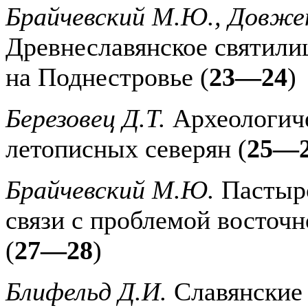
Брайчевский М.Ю., Довже
Древнеславянское святили
на Поднестровье (
23—24
)
Березовец Д.Т.
Археологич
летописных северян (
25—
Брайчевский М.Ю.
Пастырс
связи с проблемой восточ
(
27—28
)
Блифельд Д.И.
Славянские