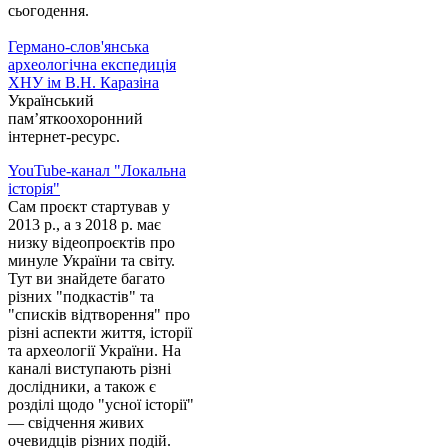
сьогодення.
Германо-слов'янська
археологічна експедиція
ХНУ ім В.Н. Каразіна
Український
пам’яткоохоронний
інтернет-ресурс.
YouTube-канал "Локальна
історія"
Сам проєкт стартував у
2013 р., а з 2018 р. має
низку відеопроєктів про
минуле України та світу.
Тут ви знайдете багато
різних "подкастів" та
"списків відтворення" про
різні аспекти життя, історії
та археології України. На
каналі виступають різні
дослідники, а також є
розділі щодо "усної історії"
— свідчення живих
очевидців різних подій.