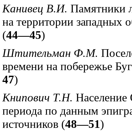
Канивец В.И.
Памятники л
на территории западных 
(
44—45
)
Штительман Ф.М.
Посел
времени на побережье Буг
47
)
Книпович Т.Н.
Население 
периода по данным эпигр
источников (
48—51
)