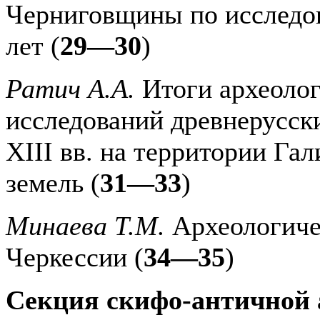
Черниговщины по исследо
лет (
29—30
)
Ратич А.А.
Итоги археоло
исследований древнерусс
XIII вв. на территории Га
земель (
31—33
)
Минаева Т.М.
Археологиче
Черкессии (
34—35
)
Секция скифо-античной 