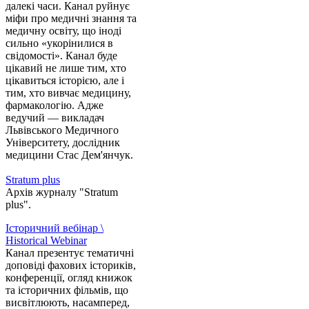
далекі часи. Канал руйнує
міфи про медичні знання та
медичну освіту, що іноді
сильно «укорінилися в
свідомості». Канал буде
цікавий не лише тим, хто
цікавиться історією, але і
тим, хто вивчає медицину,
фармакологію. Адже
ведучий — викладач
Львівського Медичного
Університету, дослідник
медицини Стас Дем'янчук.
Stratum plus
Архів журналу "Stratum
plus".
Історичний вебінар \
Historical Webinar
Канал презентує тематичні
доповіді фахових істориків,
конференції, огляд книжок
та історичних фільмів, що
висвітлюють, насамперед,