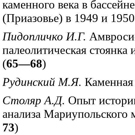
каменного века в бассейн
(Приазовье) в 1949 и 1950 
Пидопличко И.Г.
Амвроси
палеолитическая стоянка 
(
65—68
)
Рудинский М.Я.
Каменная 
Столяр А.Д.
Опыт историк
анализа Мариупольского 
73
)