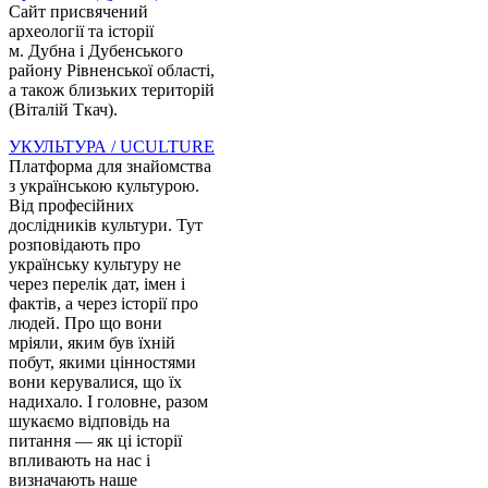
Сайт присвячений
археології та історії
м. Дубна і Дубенського
району Рівненської області,
а також близьких територій
(Віталій Ткач).
УКУЛЬТУРА / UCULTURE
Платформа для знайомства
з українською культурою.
Від професійних
дослідників культури. Тут
розповідають про
українську культуру не
через перелік дат, імен і
фактів, а через історії про
людей. Про що вони
мріяли, яким був їхній
побут, якими цінностями
вони керувалися, що їх
надихало. І головне, разом
шукаємо відповідь на
питання — як ці історії
впливають на нас і
визначають наше