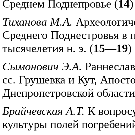
Среднем Поднепровье (
14
)
Тиханова М.А.
Археологич
Среднего Поднестровья в п
тысячелетия н. э. (
15—19
)
Сымонович Э.А.
Раннеслав
сс. Грушевка и Кут, Апосто
Днепропетровской области
Брайчевская А.Т.
К вопросу
культуры полей погребений