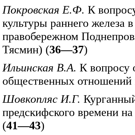
Покровская Е.Ф.
К вопросу
культуры раннего железа в
правобережном Поднепровь
Тясмин) (
36—37
)
Ильинская В.А.
К вопросу 
общественных отношений 
Шовкопляс И.Г.
Курганный
предскифского времени на
(
41—43
)