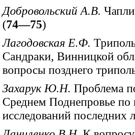
Добровольский А.В.
Чапли
(
74—75
)
Лагодовская Е.Ф.
Трипольс
Сандраки, Винницкой обл
вопросы позднего триполь
Захарук Ю.Н.
Проблема по
Среднем Поднепровье по 
исследований последних л
Даниленко В.Н.
К вопросу