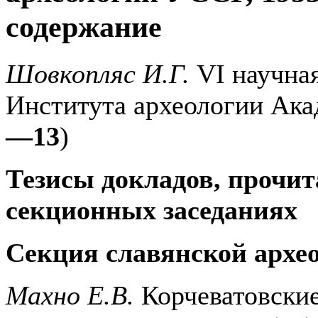
содержание
Шовкопляс И.Г.
VI научна
Института археологии Ака
—13
)
Тезисы докладов, прочи
секционных заседаниях
Секция славянской архе
Махно Е.В.
Корчеватовские