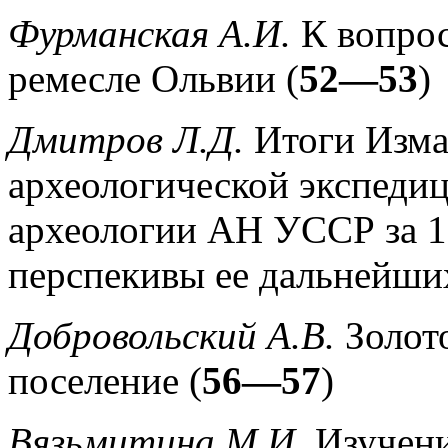
Фурманская А.И.
К вопрос
ремесле Ольвии (
52—53
)
Дмитров Л.Д.
Итоги Изма
археологической экспеди
археологии АН УССР за 1
перспекивы ее дальнейших
Добровольский А.В.
Золот
поселение (
56—57
)
Вязьмитина М.И.
Изучени