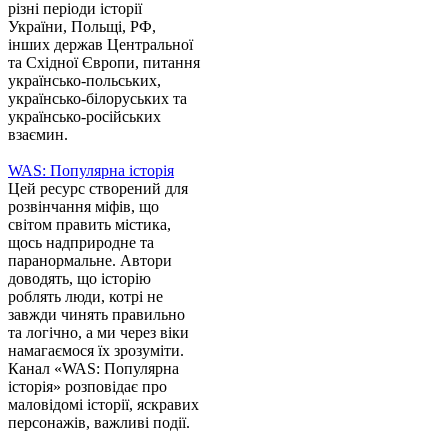
різні періоди історії
України, Польщі, РФ,
інших держав Центральної
та Східної Європи, питання
українсько-польських,
українсько-білоруських та
українсько-російських
взаємин.
WAS: Популярна історія
Цей ресурс створений для
розвінчання міфів, що
світом править містика,
щось надприродне та
паранормальне. Автори
доводять, що історію
роблять люди, котрі не
завжди чинять правильно
та логічно, а ми через віки
намагаємося їх зрозуміти.
Канал «WAS: Популярна
історія» розповідає про
маловідомі історії, яскравих
персонажів, важливі події.