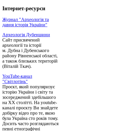
Інтернет-ресурси
Журнал "Археологія та
давня історія України"
Археологія Дубенщини
Сайт присвячений
археології та історії
м. Дубна і Дубенського
району Рівненської області,
а також близьких територій
(Віталій Ткач).
YouTube-канал
"Світлотінь"
Проєкт, який популяризує
історію України і світу та
зосереджений здебільшого
на XX столітті. На youtube-
каналі проєкту Ви знайдете
добірку відео про те, якою
була Україна сто років тому.
Досить часто розглядаються
певні етнографічні