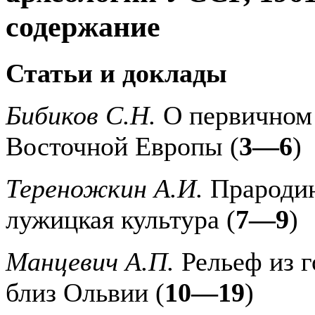
содержание
Статьи и доклады
Бибиков С.Н.
О первичном 
Восточной Европы (
3—6
)
Тереножкин А.И.
Прародин
лужицкая культура (
7—9
)
Манцевич А.П.
Рельеф из 
близ Ольвии (
10—19
)