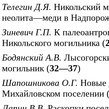
Телегин Д.Я.
Никольский м
неолита—меди в Надпорож
Зиневич Г.П.
К палеоантро
Никольского могильника (
Бодянский А.В.
Лысогорски
могильник (
32—37
)
Шапошникова О.Г.
Новые 
Михайловском поселении 
Лапин В.В.
Раскопки посел