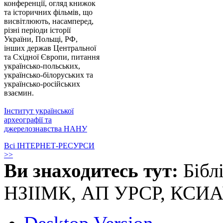
конференції, огляд книжок
та історичних фільмів, що
висвітлюють, насамперед,
різні періоди історії
України, Польщі, РФ,
інших держав Центральної
та Східної Європи, питання
українсько-польських,
українсько-білоруських та
українсько-російських
взаємин.
Інститут української
археографії та
джерелознавства НАНУ
Всі ІНТЕРНЕТ-РЕСУРСИ
>>
Ви знаходитесь тут:
Бібл
НЗІІМК, АП УРСР, КСИ