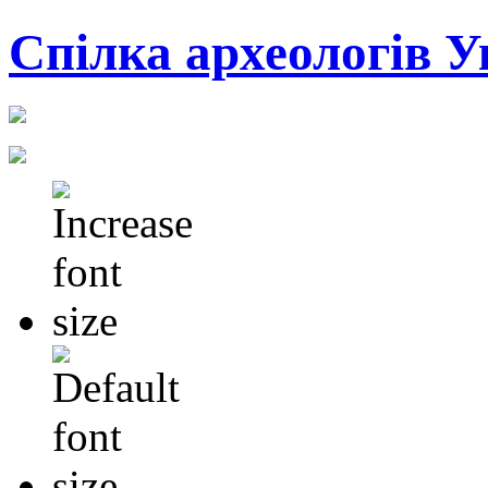
Cпілка археологів У