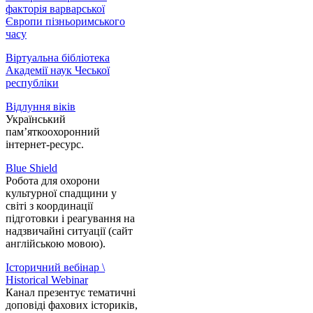
факторія варварської
Європи пізньоримського
часу
Віртуальна бібліотека
Академії наук Чеської
республіки
Відлуння віків
Український
пам’яткоохоронний
інтернет-ресурс.
Blue Shield
Робота для охорони
культурної спадщини у
світі з координації
підготовки і реагування на
надзвичайні ситуації (сайт
англійською мовою).
Історичний вебінар \
Historical Webinar
Канал презентує тематичні
доповіді фахових істориків,