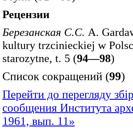
Рецензии
Березанская С.С.
A. Gardaw
kultury trzcinieckiej w Pols
starozytne, t. 5 (
94—98
)
Список сокращений (
99
)
Перейти до перегляду збі
сообщения Института арх
1961, вып. 11»