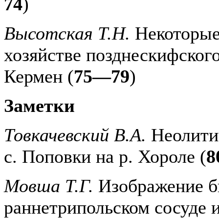
74
)
Высотская Т.Н.
Некоторые
хозяйстве позднескифског
Кермен (
75—79
)
Заметки
Товкачевский В.А.
Неолитич
с. Поповки на р. Хороле (
8
Мовша Т.Г.
Изображение б
раннетрипольском сосуде и