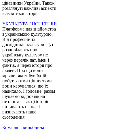
цікавинки України. Також
розглянуті важливі аспекти
всесвітньої історії.
УКУЛЬТУРА / UCULTURE
Платформа для знайомства
з українською культурою.
Від професійних
дослідників культури. Тут
розповідають про
українську культуру не
через перелік дат, імен і
фактів, а через історії про
людей. Про що вони
мріяли, яким був їхній
побут, якими цінностями
вони керувалися, що їх
надихало. І головне, разом
шукаємо відповідь на
питання — як ці історії
впливають на нас і
визначають наше
сьогодення.
Комарів – виробнича