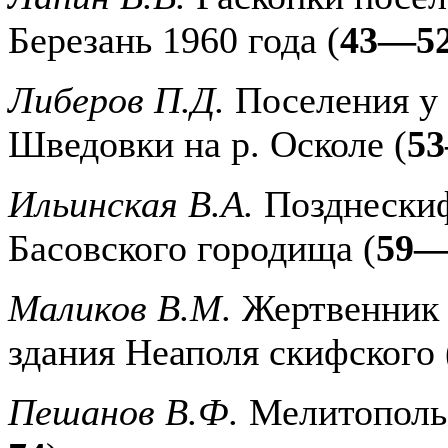
Березань 1960 года (
43—5
Либеров П.Д.
Поселения у 
Шведовки на р. Осколе (
5
Ильинская В.А.
Позднескиф
Басовского городища (
59—
Маликов В.М.
Жертвенник 
здания Неаполя скифского 
Пешанов В.Ф.
Мелитопольс