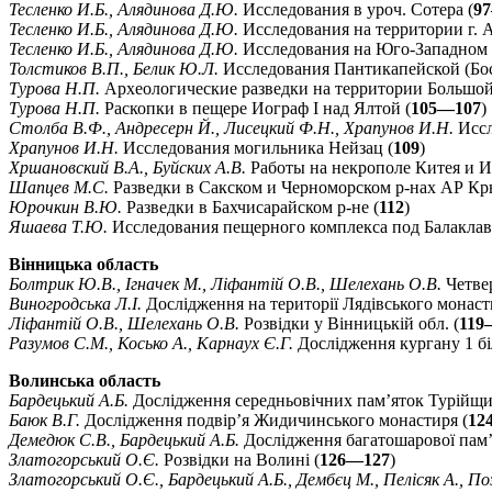
Тесленко И.Б., Алядинова Д.Ю.
Исследования в уроч. Сотера (
9
Тесленко И.Б., Алядинова Д.Ю.
Исследования на территории г. 
Тесленко И.Б., Алядинова Д.Ю.
Исследования на Юго-Западном с
Толстиков В.П., Белик Ю.Л.
Исследования Пантикапейской (Бо
Турова Н.П.
Археологические разведки на территории Большой
Турова Н.П.
Раскопки в пещере Иограф I над Ялтой (
105—107
)
Столба В.Ф., Андресерн Й., Лисецкий Ф.Н., Храпунов И.Н.
Иссл
Храпунов И.Н.
Исследования могильника Нейзац (
109
)
Хршановский В.А., Буйских А.В.
Работы на некрополе Китея и И
Шапцев М.С.
Разведки в Сакском и Черноморском р-нах АР Кр
Юрочкин В.Ю.
Разведки в Бахчисарайском р-не (
112
)
Яшаева Т.Ю.
Исследования пещерного комплекса под Балаклав
Вінницька область
Болтрик Ю.В., Ігначек М., Ліфантій О.В., Шелехань О.В.
Четвер
Виногродська Л.І.
Дослідження на території Лядівського монаст
Ліфантій О.В., Шелехань О.В.
Розвідки у Вінницькій обл. (
119
Разумов С.М., Косько А., Карнаух Є.Г.
Дослідження кургану 1 біл
Волинська область
Бардецький А.Б.
Дослідження середньовічних пам’яток Турійщи
Баюк В.Г.
Дослідження подвір’я Жидичинського монастиря (
12
Демедюк С.В., Бардецький А.Б.
Дослідження багатошарової пам’
Златогорський О.Є.
Розвідки на Волині (
126—127
)
Златогорський О.Є., Бардецький А.Б., Дембєц М., Пелісяк А., По