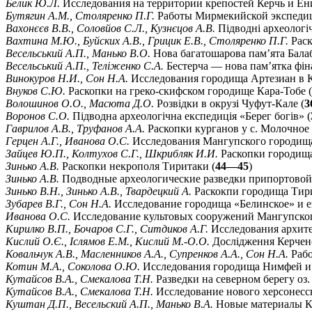
Белик Ю.Л.
Исследования на территории крепостей Керчь и Ен
Бутягин А.М., Столяренко П.Г.
Работы Мирмекийской экспедиц
Вахонєєв В.В., Соловйов С.Л., Кузнєцов А.В.
Підводні археологі
Вахтина М.Ю., Буйских А.В., Грицик Е.В., Столяренко П.Г.
Раск
Весельський А.П., Манько В.О.
Нова багатошарова пам’ята Бала
Весельський А.П., Теліженко С.А.
Бестерча — нова пам’ятка фін
Винокуров Н.И., Сон Н.А.
Исследования городища Артезиан в 
Внуков С.Ю.
Раскопки на греко-скифском городище Кара-Тобе (
Волошинов О.О., Масюта Д.О.
Розвідки в окрузі Чуфут-Кале (
3
Воронов С.О.
Підводна археологічна експедиція «Берег богів» (
Гаврилов А.В., Труфанов А.А.
Раскопки курганов у с. Молочное
Герцен А.Г., Иванова О.С.
Исследования Мангупского городища
Зайцев Ю.П., Колтухов С.Г., Шкрибляк И.И.
Раскопки городища
Зинько А.В.
Раскопки некрополя Тиритаки (
44—45
)
Зинько А.В.
Подводные археологические разведки припортовой 
Зинько В.Н., Зинько А.В., Твардецкий А.
Раскокпи городища Тири
Зубарев В.Г., Сон Н.А.
Исследование городища «Белинское» и е
Иванова О.С.
Исследование культовых сооружений Мангупског
Кирилко В.П., Бочаров С.Г., Ситдиков А.Г.
Исследования архит
Кислий О.Є., Іслямов Е.М., Кислий М.-О.О.
Дослідження Керченс
Ковальчук А.В., Масленников А.А., Супренков А.А., Сон Н.А.
Рабо
Котин М.А., Соколова О.Ю.
Исследования городища Нимфей и 
Кутайсов В.А., Смекалова Т.Н.
Разведки на северном берегу оз
Кутайсов В.А., Смекалова Т.Н.
Исследование нового херсонесск
Куштан Д.П., Весельский А.П., Манько В.А.
Новые материалы Ки