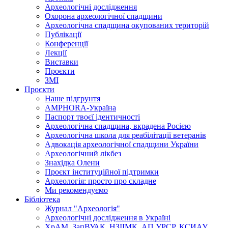
Археологічні дослідження
Охорона археологічної спадщини
Археологічна спадщина окупованих територій
Публікації
Конференції
Лекції
Виставки
Проєкти
ЗМІ
Проєкти
Наше підгрунтя
AMPHORA-Україна
Паспорт твоєї ідентичності
Археологічна спадщина, вкрадена Росією
Археологічна школа для реабілітації ветеранів
Адвокація археологічної спадщини України
Археологічний лікбез
Знахідка Олени
Проєкт інституційної підтримки
Археологія: просто про складне
Ми рекомендуємо
Бібліотека
Журнал "Археологія"
Археологічні дослідження в Україні
ХрАМ, ЗапВУАК, НЗІІМК, АП УРСР, КСИАУ