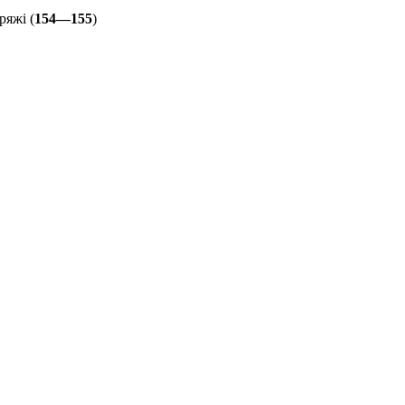
ряжі (
154—155
)