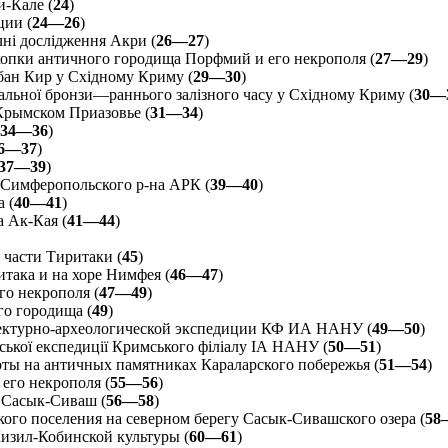
и-Кале (
24
)
ии (
24—26
)
чні дослідження Акри (
26—27
)
опки античного городища Порфмий и его некрополя (
27—29
)
бан Кир у Східному Криму (
29—30
)
альної бронзи—раннього залізного часу у Східному Криму (
30—
Крымском Приазовье (
31—34
)
34—36
)
6—37
)
37—39
)
 Симферопольского р-на АРК (
39—40
)
 (
40—41
)
 Ак-Кая (
41—44
)
части Тиритаки (
45
)
така и на хоре Нимфея (
46—47
)
го некрополя (
47—49
)
о городища (
49
)
ектурно-археологической экспедиции КФ ИА НАНУ (
49—50
)
ької експедиції Кримського філіалу ІА НАНУ (
50—51
)
ты на античных памятниках Караларского побережья (
51—54
)
его некрополя (
55—56
)
. Сасык-Сиваш (
56—58
)
ого поселения на северном берегу Сасык-Сивашского озера (
58
зил-Кобинской культуры (
60—61
)