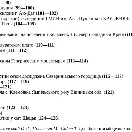
7—98
)
Алушта (
99—100
)
клоне г. Аю-Даг (
101—102
)
спорской) экспедиции ГМИИ им. А.С. Пушкина и КРУ «КИКЗ» 
 Ялты (
104—105
)
едования на поселении Кельшейх 1 (Северо-Западный Крым) (
1
луратском плато (
110—111
)
ым (
111—112
)
ским Геогриевским монастырем (
113—114
)
тий сезон досліджень Северинівського городища (
115—117
)
иря (
117—119
)
—121
)
я с. Клембівка Ямпільського р-ну Вінницької обл. (
121
)
ни (
122—123
)
4
)
ятки у смт Шацьк (
124—126
)
зіховський О.Л., Поссельт М., Сайле Т.
Дослідження місцезнаходж