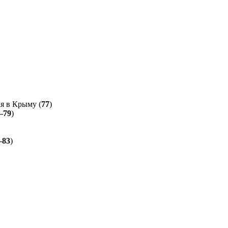
я в Крыму (
77
)
—79
)
—83
)