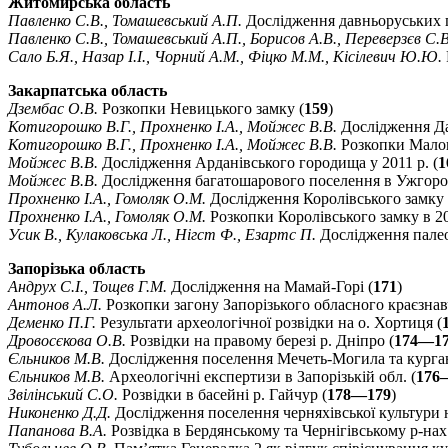
Житомирська область
Павленко С.В., Томашевський А.П.
Дослідження давньоруських п
Павленко С.В., Томашевський А.П., Борисов А.В., Переверзєв С.В
Сало Б.Я., Назар І.І., Чорний А.М., Фіцко М.М., Кісілевич Ю.Ю.
Закарпатська область
Дзембас О.В.
Розкопки Невицького замку (
159
)
Котигорошко В.Г., Прохненко І.А., Мойжес В.В.
Дослідження Дак
Котигорошко В.Г., Прохненко І.А., Мойжес В.В.
Розкопки Малок
Мойжес В.В.
Дослідження Арданівського городища у 2011 р. (
1
Мойжес В.В.
Дослідження багатошарового поселення в Ужгород
Прохненко І.А., Гомоляк О.М.
Дослідження Королівського замку у
Прохненко І.А., Гомоляк О.М.
Розкопки Королівського замку в 20
Усик В., Кулаковська Л., Нігст Ф., Езартс П.
Дослідження палео
Запорізька область
Андрух С.І., Тощев Г.М.
Дослідження на Мамай-Горі (
171
)
Антонов А.Л.
Розкопки загону Запорізького обласного краєзнав
Деменко П.Г.
Результати археологічної розвідки на о. Хортиця (
Дровосєкова О.В.
Розвідки на правому березі р. Дніпро (
174—1
Єльников М.В.
Дослідження поселення Мечеть-Могила та курган
Єльников М.В.
Археологічні експертизи в Запорізькій обл. (
176
Звілінський С.О.
Розвідки в басейні р. Гайчур (
178—179
)
Никоненко Д.Д.
Дослідження поселення черняхівської культури н
Папанова В.А.
Розвідка в Бердянському та Чернігівському р-нах 