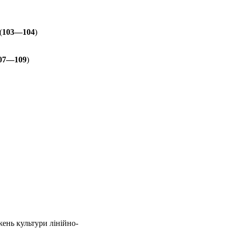
(
103—104
)
07—109
)
ень культури лінійно-