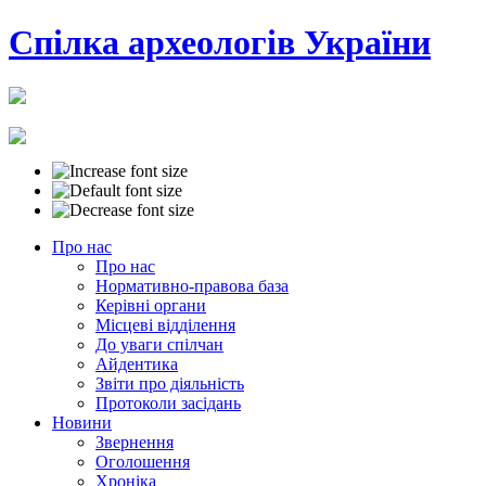
Cпілка археологів України
Про нас
Про нас
Нормативно-правова база
Керівні органи
Місцеві відділення
До уваги спілчан
Айдентика
Звіти про діяльність
Протоколи засідань
Новини
Звернення
Оголошення
Хроніка