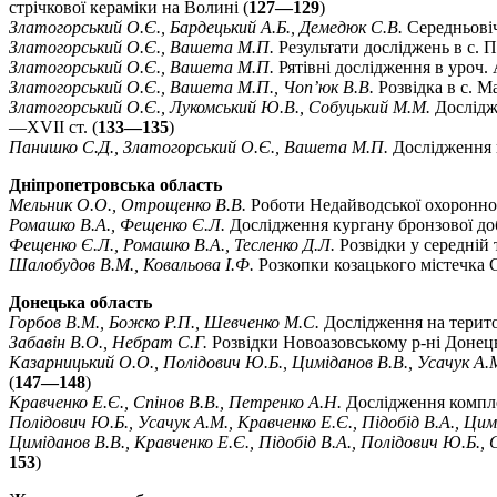
стрічкової кераміки на Волині (
127—129
)
Златогорський О.Є., Бардецький А.Б., Демедюк С.В.
Середньовіч
Златогорський О.Є., Вашета М.П.
Результати досліджень в с. 
Златогорський О.Є., Вашета М.П.
Рятівні дослідження в уроч
Златогорський О.Є., Вашета М.П., Чоп’юк В.В.
Розвідка в с. М
Златогорський О.Є., Лукомський Ю.В., Собуцький М.М.
Дослідже
—XVII ст. (
133—135
)
Панишко С.Д., Златогорський О.Є., Вашета М.П.
Дослідження 
Дніпропетровська область
Мельник О.О., Отрощенко В.В.
Роботи Недайводської охоронної
Ромашко В.А., Фещенко Є.Л.
Дослідження кургану бронзової до
Фещенко Є.Л., Ромашко В.А., Тесленко Д.Л.
Розвідки у середній т
Шалобудов В.М., Ковальова І.Ф.
Розкопки козацького містечка 
Донецька область
Горбов В.М., Божко Р.П., Шевченко М.С.
Дослідження на територ
Забавін В.О., Небрат С.Г.
Розвідки Новоазовському р-ні Донецьк
Казарницький О.О., Полідович Ю.Б., Циміданов В.В., Усачук А.
(
147—148
)
Кравченко Е.Є., Спінов В.В., Петренко А.Н.
Дослідження комплек
Полідович Ю.Б., Усачук А.М., Кравченко Е.Є., Підобід В.А., Цим
Циміданов В.В., Кравченко Е.Є., Підобід В.А., Полідович Ю.Б., 
153
)