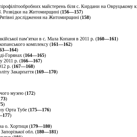
ірофілітообробних майстерень біля с. Кирдани на Овруцькому к
.
Розвідки на Житомирщині (
156—157
)
Рятівні дослідження на Житомирщині (
158
)
ійської пам’ятки в с. Мала Копаня в 2011 р. (
160—161
)
опанського комплексу (
161—162
)
63—164
)
і-Горянах (
164—165
)
 2011 р. (
166—167
)
12 р. (
167—168
)
літу Закарпаття (
169—170
)
чого музею (
172
)
173
)
75
)
у Орта Тубе (
175—176
)
—177
)
а о. Хортиця (
179—180
)
Запорізької обл. (
180—181
)