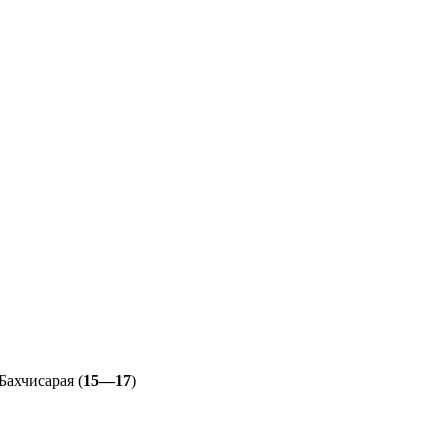
ахчисарая (
15—17
)