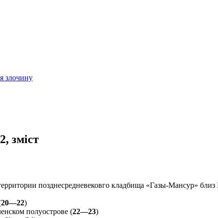
ія злочину
2, зміст
ерритории позднесредневековго кладбища «Газы-Мансур» близ Б
(
20—22
)
ченском полуострове (
22—23
)