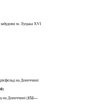
 забудови м. Луцька XVI
рієфельд на Донеччині
50
)
 на Донеччині (
152—