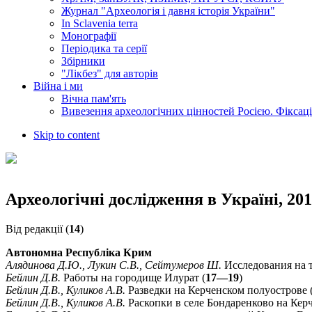
Журнал "Археологія і давня історія України"
In Sclavenia terra
Монографії
Періодика та серії
Збірники
"Лікбез" для авторів
Війна і ми
Вічна пам'ять
Вивезення археологічних цінностей Росією. Фіксац
Skip to content
Археологічні дослідження в Україні, 201
Від редакції (
14
)
Автономна Республіка Крим
Алядинова Д.Ю., Лукин С.В., Сейтумеров Ш.
Исследования на т
Бейлин Д.В.
Работы на городище Илурат (
17—19
)
Бейлин Д.В., Куликов А.В.
Разведки на Керченском полуострове 
Бейлин Д.В., Куликов А.В.
Раскопки в селе Бондаренково на Кер