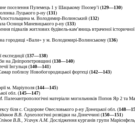
не поселення Пулемець 1 у Шацькому Поозер’ї (
129—130
)
Полонка Луцького р-ну (
131
)
. Апостольщина м. Володимир-Волинський (
132
)
ала Осниця Маневицького р-ну (
133
)
ння підвалів житлових будівель-кам’яниць втраченої історичної
на городищі «Вали» у м. Володимирі-Волинському (
136
)
 експедиції (
137—138
)
би на Дніпропетровщині (
138—140
)
ечії Інгульця (
140—141
)
Самар поблизу Новобогородицької фортеці (
142—143
)
ії м. Маріуполя (
144—145
)
ої обл. (
145—147
)
М.
Палеоантропологічні матеріали могильників Попов Яр 2 та Ма
су біля с. Сидорове Овесловького р-ну Донецької обл. (
148—1
іданов В.В.
Археологічні розвідки на Донеччині (
150—151
)
Спінов В.В., Усачук А.М.
Дослідження курганів групи Марієнфельд