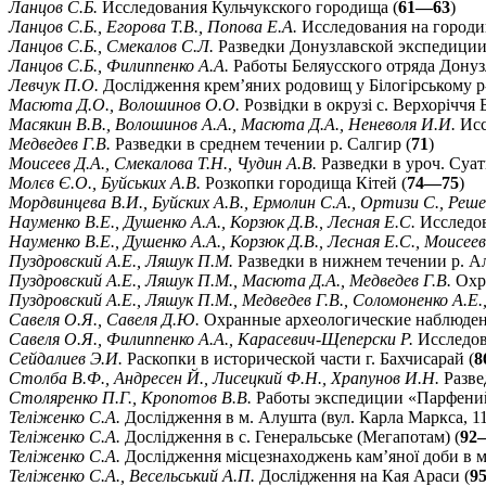
Ланцов С.Б.
Исследования Кульчукского городища (
61—63
)
Ланцов С.Б., Егорова Т.В., Попова Е.А.
Исследования на городищ
Ланцов С.Б., Смекалов С.Л.
Разведки Донузлавской экспедиции
Ланцов С.Б., Филиппенко А.А.
Работы Беляусского отряда Донуз
Левчук П.О.
Дослідження крем’яних родовищ у Білогірському р
Масюта Д.О., Волошинов О.О.
Розвідки в окрузі с. Верхоріччя 
Масякин В.В., Волошинов А.А., Масюта Д.А., Неневоля И.И.
Исс
Медведев Г.В.
Разведки в среднем течении р. Салгир (
71
)
Моисеев Д.А., Смекалова Т.Н., Чудин А.В.
Разведки в уроч. Суа
Молєв Є.О., Буйських А.В.
Розкопки городища Кітей (
74—75
)
Мордвинцева В.И., Буйских А.В., Ермолин С.А., Ортизи С., Реш
Науменко В.Е., Душенко А.А., Корзюк Д.В., Лесная Е.С.
Исследов
Науменко В.Е., Душенко А.А., Корзюк Д.В., Лесная Е.С., Моисеев
Пуздровский А.Е., Ляшук П.М.
Разведки в нижнем течении р. Ал
Пуздровский А.Е., Ляшук П.М., Масюта Д.А., Медведев Г.В.
Охра
Пуздровский А.Е., Ляшук П.М., Медведев Г.В., Соломоненко А.Е.
Савеля О.Я., Савеля Д.Ю.
Охранные археологические наблюдени
Савеля О.Я., Филиппенко А.А., Карасевич-Щеперски Р.
Исследов
Сейдалиев Э.И.
Раскопки в исторической части г. Бахчисарай (
8
Столба В.Ф., Андресен Й., Лисецкий Ф.Н., Храпунов И.Н.
Разве
Столяренко П.Г., Кропотов В.В.
Работы экспедиции «Парфений
Теліженко С.А.
Дослідження в м. Алушта (вул. Карла Маркса, 11
Теліженко С.А.
Дослідження в с. Генеральське (Мегапотам) (
92
Теліженко С.А.
Дослідження місцезнаходжень кам’яної доби в м
Теліженко С.А., Весельський А.П.
Дослідження на Кая Араси (
9