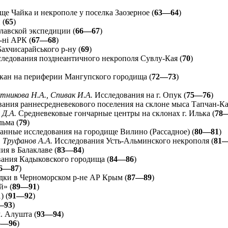
е Чайка и некрополе у поселка Заозерное (
63—64
)
 (
65
)
лавской экспедиции (
66—67
)
-ні АРК (
67—68
)
Бахчисарайського р-ну (
69
)
ледования позднеантичного некрополя Сувлу-Кая (
70
)
ткан на периферии Мангупского городища (
72—73
)
етникова Н.А., Спивак И.А.
Исследования на г. Опук (
75—76
)
ания раннесредневекового поселения на склоне мыса Тапчан-Ка
 Д.А.
Средневековые гончарные центры на склонах г. Илька (
78
ьма (
79
)
нные исследования на городище Вилино (Рассадное) (
80—81
)
, Труфанов А.А.
Исследования Усть-Альминского некрополя (
81
я в Балаклаве (
83—84
)
ания Кадыковского городища (
84—86
)
6—87
)
дки в Черноморском р-не АР Крым (
87—89
)
» (
89—91
)
) (
91—92
)
—93
)
. Алушта (
93—94
)
5—96
)