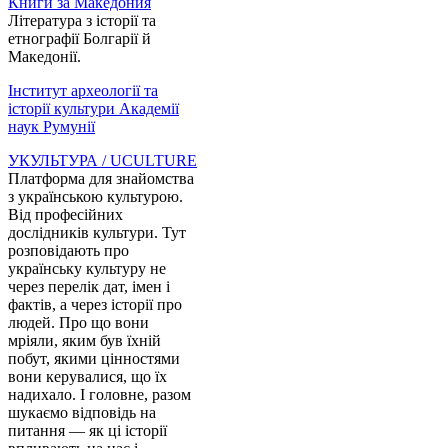
Книги за Македония
Література з історії та
етнографії Болгарії й
Македонії.
Інститут археології та
історії культури Академії
наук Румунії
УКУЛЬТУРА / UCULTURE
Платформа для знайомства
з українською культурою.
Від професійних
дослідників культури. Тут
розповідають про
українську культуру не
через перелік дат, імен і
фактів, а через історії про
людей. Про що вони
мріяли, яким був їхній
побут, якими цінностями
вони керувалися, що їх
надихало. І головне, разом
шукаємо відповідь на
питання — як ці історії