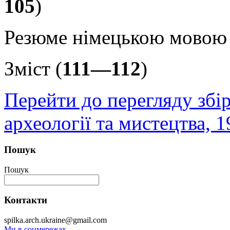
105
)
Резюме німецькою мовою 
Зміст (
111—112
)
Перейти до перегляду збі
археології та мистецтва, 1
Пошук
Пошук
Контакти
spilka.arch.ukraine@gmail.com
Ми в соцмережах