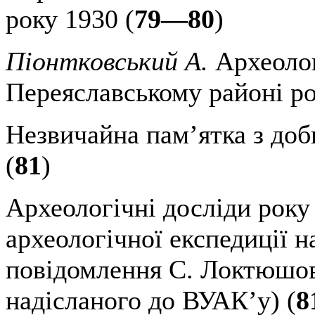
року 1930 (
79—80
)
Піонтковський А.
Археолог
Переяславському районі ро
Незвичайна пам’ятка з доб
(
81
)
Археологічні досліди року
археологічної експедиції н
повідомлення С. Локтюшова
надісланого до ВУАК’у) (
8