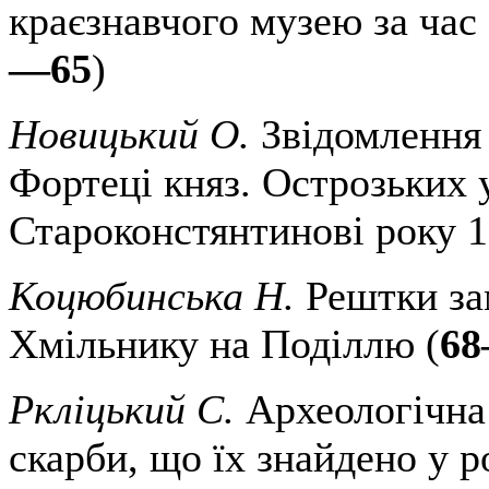
краєзнавчого музею за час
—65
)
Новицький О.
Звідомлення 
Фортеці княз. Острозьких 
Староконстянтинові року 1
Коцюбинська Н.
Рештки за
Хмільнику на Поділлю (
6
Ркліцький С.
Археологічна 
скарби, що їх знайдено у 