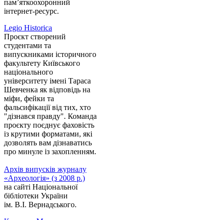
пам’яткоохоронний
інтернет-ресурс.
Legio Historica
Проєкт створений
студентами та
випускниками історичного
факультету Київського
національного
університету імені Тараса
Шевченка як відповідь на
міфи, фейки та
фальсифікації від тих, хто
"дізнався правду". Команда
проєкту поєднує фаховість
із крутими форматами, які
дозволять вам дізнаватись
про минуле із захопленням.
Архів випусків журналу
«Археологія» (з 2008 р.)
на сайті Національної
бібліотеки України
ім. В.І. Вернадського.