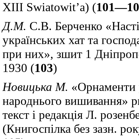
XIII Swiatowit’a) (
101—10
Д.М.
С.В. Берченко «Наст
українських хат та господ
при них», зшит 1 Дніпро
1930 (
103
)
Новицька М.
«Орнаменти 
народнього вишивання» ри
текст і редакція Л. розенбер
(Книгоспілка без зазн. рок