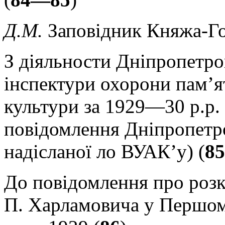
Д.М.
Заповідник Княжа-Го
З діяльности Дніпропетро
інспектури охорони пам’я
культури за 1929—30 р.р. (
повідомлення Дніпропетро
надісланої ло ВУАК’у) (
85
До повідомлення про роз
П. Харламовича у Першом