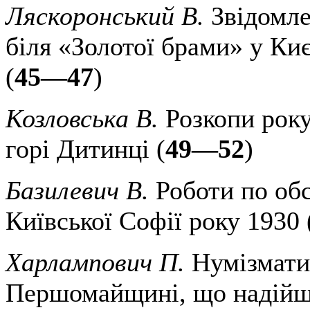
Ляскоронський В.
Звідомле
біля «Золотої брами» у Ки
(
45—47
)
Козловська В.
Розкопи року
горі Дитинці (
49—52
)
Базилевич В.
Роботи по обс
Київської Софії року 1930 
Харлампович П.
Нумізматич
Першомайщині, що надійш