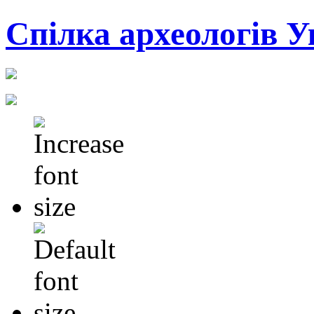
Cпілка археологів У