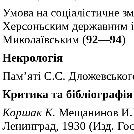
Умова на соціалістичне з
Херсоньским державним іс
Миколаївським (
92—94
)
Некрологія
Пам’яті С.С. Дложевськог
Критика та бібліографія
Коршак К.
Мещанинов И.И
Ленинград, 1930 (Изд. Гос.