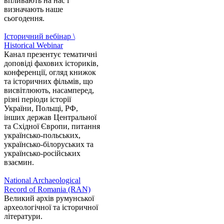
впливають на нас і
визначають наше
сьогодення.
Історичний вебінар \
Historical Webinar
Канал презентує тематичні
доповіді фахових істориків,
конференції, огляд книжок
та історичних фільмів, що
висвітлюють, насамперед,
різні періоди історії
України, Польщі, РФ,
інших держав Центральної
та Східної Європи, питання
українсько-польських,
українсько-білоруських та
українсько-російських
взаємин.
National Archaeological
Record of Romania (RAN)
Великий архів румунської
археологічної та історичної
літератури.