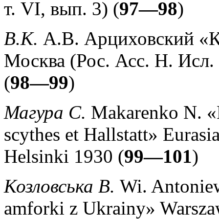
т. VI, вып. 3) (
97—98
)
В.К.
А.В. Арциховский «К
Москва (Рос. Асс. Н. Исл.
(
98—99
)
Магура С.
Makarenko N. «L
scythes et Hallstatt» Eurasia
Helsinki 1930 (
99—101
)
Козловська В.
Wi. Antonie
amforki z Ukrainy» Warsza