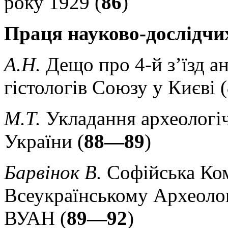
року 1929 (
86
)
Праця науково-дослідчи
А.Н.
Дещо про 4-й з’їзд ан
гістологів Союзу у Києві (
М.Т.
Укладання археологіч
України (
88—89
)
Барвінок В.
Софійська Ком
Всеукраїнському Археоло
ВУАН (
89—92
)