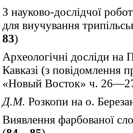
З науково-дослідчої робо
для виучування трипільськ
83
)
Археологічні досліди на 
Кавказі (з повідомлення п
«Новый Восток» ч. 26—27
Д.М.
Розкопи на о. Березан
Виявлення фарбованої сло
(
84—85
)