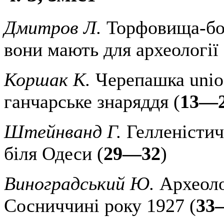
Дмитров Л.
Торфовища-бол
вони мають для археології 
Коршак К.
Черепашка unio 
ганчарське знаряддя (
13—
Штейнванд Г.
Гелленістич
біля Одеси (
29—32
)
Виноградський Ю.
Археоло
Сосниччині року 1927 (
33