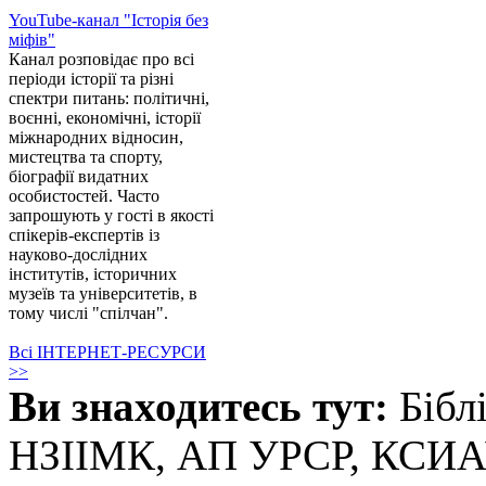
YouTube-канал "Історія без
міфів"
Канал розповідає про всі
періоди історії та різні
спектри питань: політичні,
воєнні, економічні, історії
міжнародних відносин,
мистецтва та спорту,
біографії видатних
особистостей. Часто
запрошують у гості в якості
спікерів-експертів із
науково-дослідних
інститутів, історичних
музеїв та університетів, в
тому числі "спілчан".
Всі ІНТЕРНЕТ-РЕСУРСИ
>>
Ви знаходитесь тут:
Бібл
НЗІІМК, АП УРСР, КСИ