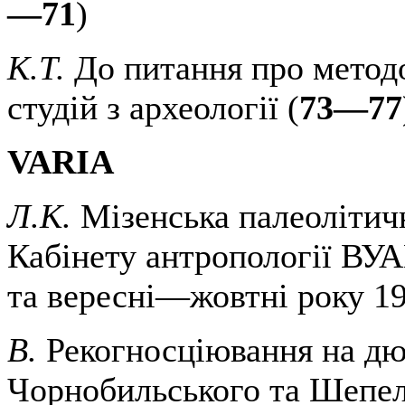
—71
)
К.Т.
До питання про метод
студій з археології (
73—77
VARIA
Л.К.
Мізенська палеолітич
Кабінету антропології ВУ
та вересні—жовтні року 19
В.
Рекогносціювання на дю
Чорнобильського та Шепел