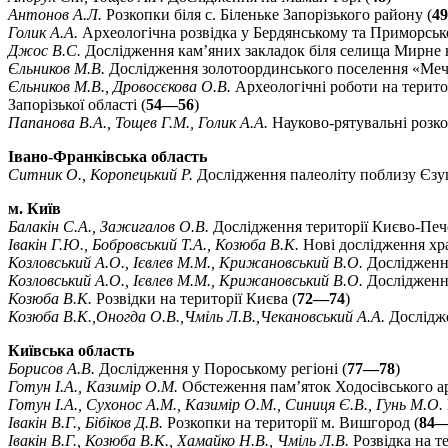
Антонов А.Л.
Розкопки біля с. Біленьке Запорізького району (
49
Голик А.А.
Археологічна розвідка у Бердянському та Приморськом
Джос В.С.
Дослідження кам’яних закладок біля селища Мирне 
Єльников М.В.
Дослідження золотоординського поселення «Мечет
Єльников М.В., Дровосєкова О.В.
Археологічні роботи на терито
Запорізької області (
54—56
)
Папанова В.А., Тощев Г.М., Голик А.А.
Науково-рятувальні розкоп
Івано-Франківська область
Ситник О., Коропецький Р.
Дослідження палеоліту поблизу Єзуп
м. Київ
Балакін С.А., Зажигалов О.В.
Дослідження території Києво-Пече
Івакін Г.Ю., Бобровський Т.А., Козюба В.К.
Нові дослідження храм
Козловський А.О., Ієвлев М.М., Крижановський В.О.
Дослідження
Козловський А.О., Ієвлев М.М., Крижановський В.О.
Дослідження
Козюба В.К.
Розвідки на території Києва (
72—74
)
Козюба В.К.,Оногда О.В.,Чміль Л.В.,Чекановський А.А.
Дослідже
Київська область
Борисов А.В.
Дослідження у Пороському регіоні (
77—78
)
Готун І.А., Казимір О.М.
Обстеження пам’яток Ходосівського ар
Готун І.А., Сухонос А.М., Казимір О.М., Синиця Є.В., Гунь М.О.
Івакін В.Г., Бібіков Д.В.
Розкопки на території м. Вишгород (
84—
Івакін В.Г., Козюба В.К., Хамайко Н.В., Чміль Л.В.
Розвідка на т