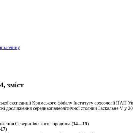
ія злочину
4, зміст
кої експедиції Кримського філіалу Інституту археології НАН Ук
ні дослідження середньопалеолітичної стоянки Заскальне V у 2
дження Северинівського городища (
14—15
)
17
)