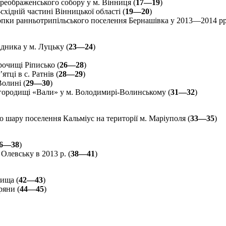
реображенського собору у м. Вінниця (
17—19
)
східній частині Вінницької області (
19—20
)
пки ранньотрипільського поселення Бернашівка у 2013—2014 рр.
дника у м. Луцьку (
23—24
)
очищі Ріписько (
26—28
)
тці в с. Ратнів (
28—29
)
Волині (
29—30
)
городищі «Вали» у м. Володимирі-Волинському (
31—32
)
 шару поселення Кальміус на території м. Маріуполя (
33—35
)
6—38
)
Олевську в 2013 р. (
38—41
)
ища (
42—43
)
ряни (
44—45
)