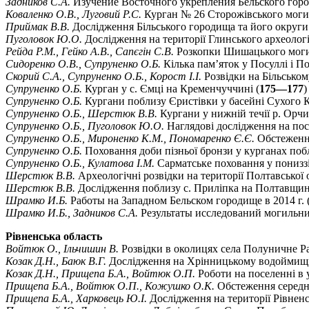
Задников С.А.
Изучение Восточного укрепления Бельского город
Коваленко О.В., Луговий Р.С.
Курган № 26 Сторожівського моги
Приймак В.В.
Дослідження Більського городища та його округи
Пуголовок Ю.О.
Дослідження на території Глинського археолог
Рейда Р.М., Гейко А.В., Сапєгін С.В.
Розкопки Шишацького могил
Сидоренко О.В., Супруненко О.Б.
Кілька пам’яток у Посуллі і По
Скорий С.А., Супруненко О.Б., Корост І.І.
Розвідки на Більському
Супруненко О.Б.
Курган у с. Ємці на Кременчуччині (
175—177
)
Супруненко О.Б.
Кургани поблизу Єристівки у басейні Сухого К
Супруненко О.Б., Шерстюк В.В.
Кургани у нижній течії р. Орч
Супруненко О.Б., Пуголовок Ю.О.
Наглядові дослідження на поса
Супруненко О.Б., Мироненко К.М., Пономаренко Є.Є.
Обстеження
Супруненко О.Б.
Поховання доби пізньої бронзи у курганах поб
Супруненко О.Б., Кулатова І.М.
Сарматське поховання у пониззі
Шерстюк В.В.
Археологічні розвідки на території Полтавської о
Шерстюк В.В.
Дослідження поблизу с. Приліпка на Полтавщині 
Шрамко И.Б.
Работы на Западном Бельском городище в 2014 г. 
Шрамко И.Б., Задников С.А.
Результаты исследований могильник
Рівненська область
Войтюк О., Ільчишин В.
Розвідки в околицях села Полуничне Ра
Козак Д.Н., Баюк В.Г.
Дослідження на Хрінницькому водоймищі 
Козак Д.Н., Прищепа Б.А., Войтюк О.П.
Роботи на поселенні в у
Прищепа Б.А., Войтюк О.П., Кожушко О.К.
Обстеження середньо
Прищепа Б.А., Харковець Ю.І.
Дослідження на території Рівненсь