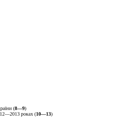
раїни (
8—9
)
012—2013 роках (
10—13
)