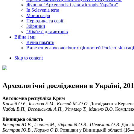
Журнал "Археологія і давня історія України"
In Sclavenia terra
Монографії
Періодика та серії
Збірники
"Лікбез" для авторів
Війна і ми
Вічна пам'ять
Вивезення археологічних цінностей Росією. Фіксац
Skip to content
Археологічні дослідження в Україні, 201
Автономна республіка Крим
Кислий О.Є, Іслямов Е.М., Кислий М.-О.О.
Дослідження Керченсь
Чабай В.П., Весельський А.П., Утмаєр Т., Манько В.О.
Комплекс
Вінницька область
Болтрик Ю.В., Ігначек М., Ліфантій О.В., Шелехань О.В.
Дослі
Болтрик Ю.В., Каряка О.В.
Розвідки у Вінницькій області (
16—