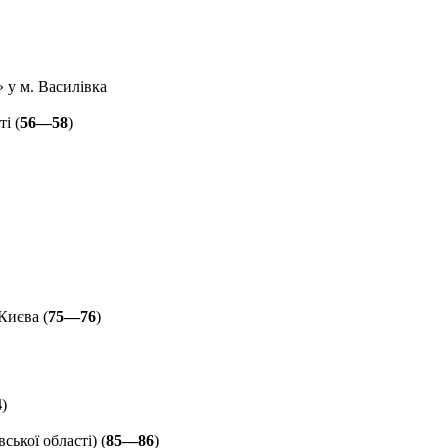
 у м. Василівка
і (
56—58
)
Києва (
75—76
)
4
)
ької області) (
85—86
)