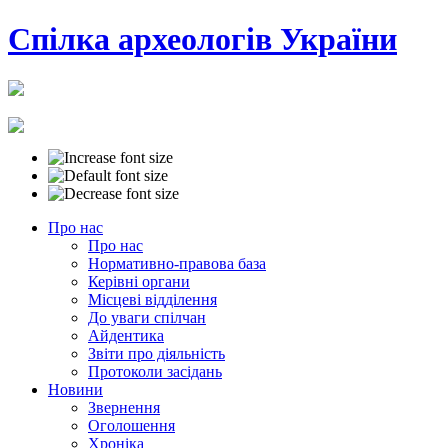
Cпілка археологів України
Про нас
Про нас
Нормативно-правова база
Керівні органи
Місцеві відділення
До уваги спілчан
Айдентика
Звіти про діяльність
Протоколи засідань
Новини
Звернення
Оголошення
Хроніка