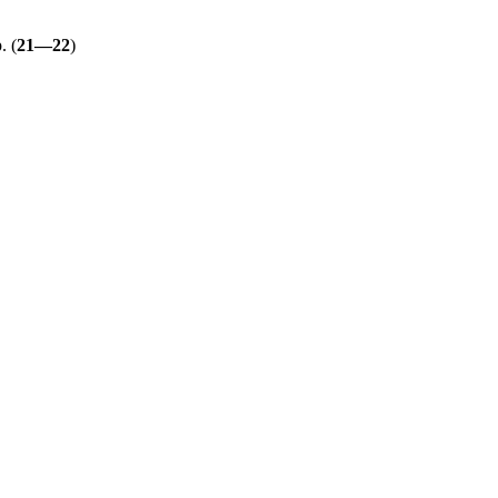
 (
21—22
)