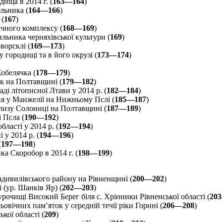
ища в 2014 г. (
163—164
)
льника (
164—166
)
 (
167
)
ічного комплексу (
168—169
)
ьника черняхівської культури (
169
)
ворсклі (
169—173
)
 городищі та в його окрузі (
173—174
)
обелячка (
178—179
)
ик на Полтавщині (
179—182
)
ді літописної Лтави у 2014 р. (
182—184
)
 у Манжелії на Нижньому Пслі (
185—187
)
лизу Солониці на Полтавщині (
187—189
)
 Псла (
190—192
)
бласті у 2014 р. (
192—194
)
у 2014 р. (
194—196
)
(
197—198
)
а Скоробор в 2014 г. (
198—199
)
дивилівського району на Рівненщині (
200—202
)
(ур. Шанків Яр) (
202—203
)
рочищі Високий Берег біля с. Хрінники Рівненської області (
20
вічних пам’яток у середній течії ріки Горині (
206—208
)
кої області (
209
)