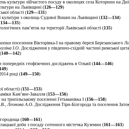
ь культури лійчастого посуду в околицях села Которини на Дніс
льтури на Львівщині (
126—129
)
кої області (
129—131
)
культури з околиць Судової Вишні на Львівщині (
132—134
)
(
134—135
)
логічних пам’яток на території Львівської області (
135
)
опки поселення Вікторівка-I на правому березі Березанського Л
чуліна І.О.
Дослідження у південно-східній частині римської цитад
(
140—142
)
 попередніх геофізичних досліджень в Ольвії (
144—146
)
149
)
014 році (
149—150
)
ї області) (
151—153
)
раміки Кам’яне-Завалля (
153—156
)
на трипільському поселенні Гетьманівка I (
156—158
)
.В., Леонова А.О.
Дослідження Тіри-Білгорода та поселення Затока
 городища (
160—161
)
озацької доби з посаду сотенного містечка Куземин (
161—163
)