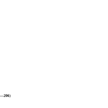
3—206
)