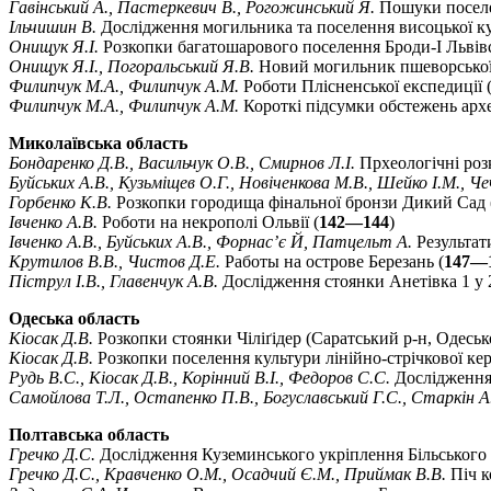
Гавінський А., Пастеркевич В., Рогожинський Я.
Пошуки поселен
Ільчишин В.
Дослідження могильника та поселення висоцької ку
Онищук Я.І.
Розкопки багатошарового поселення Броди-I Львівсь
Онищук Я.І., Погоральський Я.В.
Новий могильник пшеворської 
Филипчук М.А., Филипчук А.М.
Роботи Плісненської експедиції 
Филипчук М.А., Филипчук А.М.
Короткі підсумки обстежень архео
Миколаївська область
Бондаренко Д.В., Васильчук О.В., Смирнов Л.І.
Прхеологічні розк
Буйських А.В., Кузьміщев О.Г., Новіченкова М.В., Шейко І.М., Че
Горбенко К.В.
Розкопки городища фінальної бронзи Дикий Сад 
Івченко А.В.
Роботи на некрополі Ольвії (
142—144
)
Івченко А.В., Буйських А.В., Форнас’є Й, Патцельт А.
Результати
Крутилов В.В., Чистов Д.Е.
Работы на острове Березань (
147—
Піструл І.В., Главенчук А.В.
Дослідження стоянки Анетівка 1 у 2
Одеська область
Кіосак Д.В.
Розкопки стоянки Чіліґідер (Саратський р-н, Одесько
Кіосак Д.В.
Розкопки поселення культури лінійно-стрічкової ке
Рудь В.С., Кіосак Д.В., Корінний В.І., Федоров С.С.
Дослідження 
Самойлова Т.Л., Остапенко П.В., Богуславський Г.С., Старкін А
Полтавська область
Гречко Д.С.
Дослідження Куземинського укріплення Більського
Гречко Д.С., Кравченко О.М., Осадчий Є.М., Приймак В.В.
Піч к