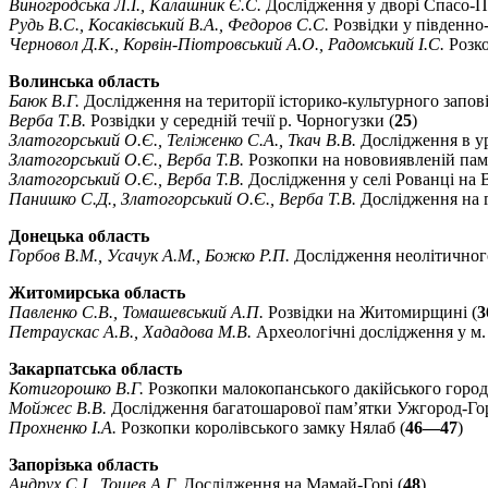
Виногродська Л.І., Калашник Є.С.
Дослідження у дворі Спасо-П
Рудь В.С., Косаківський В.А., Федоров С.С.
Розвідки у південно-
Черновол Д.К., Корвін-Піотровський А.О., Радомський І.С.
Розко
Волинська область
Баюк В.Г.
Дослідження на території історико-культурного запові
Верба Т.В.
Розвідки у середній течії р. Чорногузки (
25
)
Златогорський О.Є., Теліженко С.А., Ткач В.В.
Дослідження в ур
Златогорський О.Є., Верба Т.В.
Розкопки на нововиявленій пам’я
Златогорський О.Є., Верба Т.В.
Дослідження у селі Рованці на 
Панишко С.Д., Златогорський О.Є., Верба Т.В.
Дослідження на 
Донецька область
Горбов В.М., Усачук А.М., Божко Р.П.
Дослідження неолітичного
Житомирська область
Павленко С.В., Томашевський А.П.
Розвідки на Житомирщині (
3
Петраускас А.В., Хададова М.В.
Археологічні дослідження у м. 
Закарпатська область
Котигорошко В.Г.
Розкопки малокопанського дакійського город
Мойжес В.В.
Дослідження багатошарової пам’ятки Ужгород-Го
Прохненко І.А.
Розкопки королівського замку Нялаб (
46—47
)
Запорізька область
Андрух С.І., Тощев А.Г.
Дослідження на Мамай-Горі (
48
)