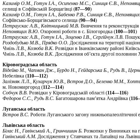
Казимір О.М., Готун І.А., Осипенко М.С., Синиця Є.В., Непомящ
селищі в Софіївській Борщагівці (
87—90
)
Казимір О.М., Готун І.А., Бабенко Р.В., Синиця Є.В., Непомящи
Софіївсько-Борщагівського селища (
90—94
)
Петраускас А.В., Квітницький М.В.
Вивчення та реконструкція 
Непомящих В.Ю.
Охоронні роботи в с. Білогородка (
100—101
)
Петраускас А.В., Готун І.А., Зоценко І.В., Сергійчук Л.В.
Пошуки
Роздобудько М.В., Прядко О.О.
Дослідження на території націон
Чміль Л.В., Козюба В.К.
Розвідки в Іванківському районі Київськ
Чміль Л.В., Козюба В.К.
Дослідження об’єкта другої половини XI
Кіровоградська область
Відейко М., Чапман Дж., Бурдо Н., Гейдарська Б., Рудь В., Церн
Небелівка (
110—112
)
Залізняк Л.Л., Кухарчук Ю.В., Вєтров Д.О., Беленко М.М., Хопти
м. Новомиргород (
112—114
)
Собчук В.В.
Розвідки у Кіровоградській області (
114—116
)
Федоров С.С., Рудь В.С.
Багатошарова пам’ятка Андріївка (
116
Луганська область
Вєтров В.С.
Роботи Луганського загону нижньопалеолітичної ек
Львівська область
Білас Н., Гавінський А., Гринчишин Б.
Розкопки у Винниках на 
Гавінський А.М.
Дослідження у Ставчанах та Лапаївці на Львівщ