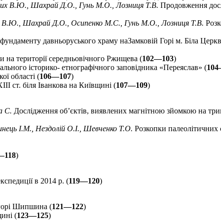
их В.Ю., Шахрай Д.О., Гунь М.О., Лозниця Т.В.
Продовження досл
х В.Ю., Шахрай Д.О., Осипенко М.С., Гунь М.О., Лозниця Т.В.
Розк
фундаменту давньоруського храму наЗамковій Горі м. Біла Церкв
 на території середньовічного Ржищева (
102—103
)
ального історико- етнографічного заповідника «Переяслав» (
104
ої області (
106—107
)
II ст. біля Іванкова на Київщині (
107—109
)
а С.
Дослідження об’єктів, виявлених магнітною зйомкою на три
нець І.М., Нездолій О.І., Шевченко Т.О.
Розкопки палеолітичних 
—118
)
спедиції в 2014 р. (
119—120
)
горі Шипшина (
121—122
)
ині (
123—125
)