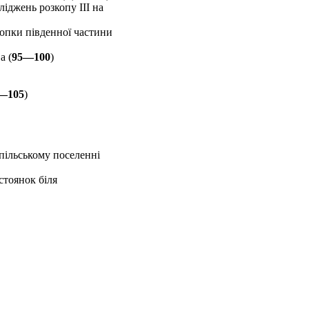
іджень розкопу ІІІ на
опки південної частини
а (
95—100
)
—105
)
пільському поселенні
стоянок біля