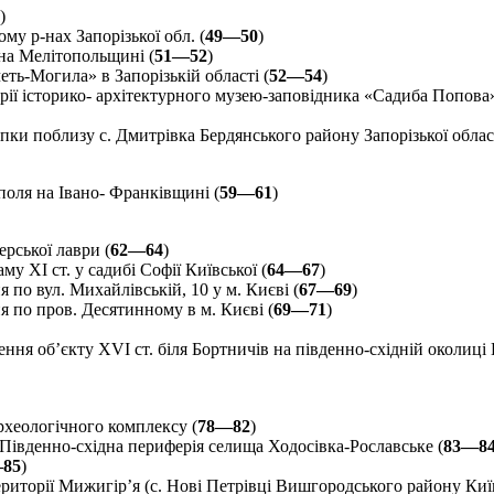
)
у р-нах Запорізької обл. (
49—50
)
на Мелітопольщині (
51—52
)
ь-Могила» в Запорізькій області (
52—54
)
рії історико- архітектурного музею-заповідника «Садиба Попова»
ки поблизу с. Дмитрівка Бердянського району Запорізької област
оля на Івано- Франківщині (
59—61
)
рської лаври (
62—64
)
у XI ст. у садибі Софії Київської (
64—67
)
 по вул. Михайлівській, 10 у м. Києві (
67—69
)
 по пров. Десятинному в м. Києві (
69—71
)
ння об’єкту XVI ст. біля Бортничів на південно-східній околиці 
хеологічного комплексу (
78—82
)
Південно-східна периферія селища Ходосівка-Рославське (
83—8
85
)
ериторії Мижигір’я (с. Нові Петрівці Вишгородського району Київс