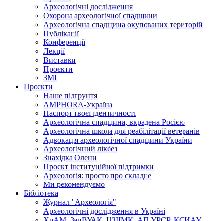
Археологічні дослідження
Охорона археологічної спадщини
Археологічна спадщина окупованих територій
Публікації
Конференції
Лекції
Виставки
Проєкти
ЗМІ
Проєкти
Наше підгрунтя
AMPHORA-Україна
Паспорт твоєї ідентичності
Археологічна спадщина, вкрадена Росією
Археологічна школа для реабілітації ветеранів
Адвокація археологічної спадщини України
Археологічний лікбез
Знахідка Олени
Проєкт інституційної підтримки
Археологія: просто про складне
Ми рекомендуємо
Бібліотека
Журнал "Археологія"
Археологічні дослідження в Україні
ХрАМ, ЗапВУАК, НЗІІМК, АП УРСР, КСИАУ