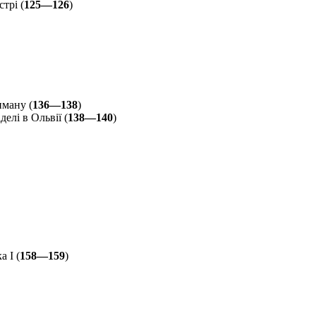
трі (
125—126
)
иману (
136—138
)
елі в Ольвії (
138—140
)
 I (
158—159
)