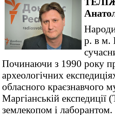
ТЕЛІЖ
Анато
Народи
р. в м
сучасн
Починаючи з 1990 року п
археологічних експедиція
обласного краєзнавчого м
Маргіанській експедиції (
землекопом і лаборантом.