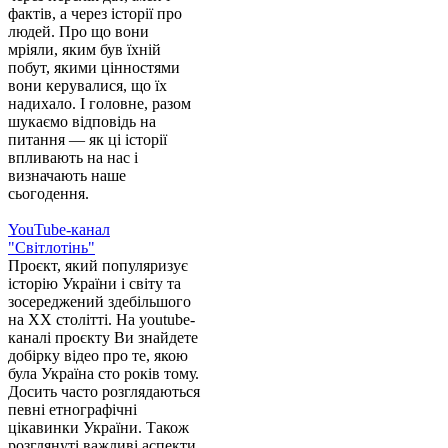
фактів, а через історії про
людей. Про що вони
мріяли, яким був їхній
побут, якими цінностями
вони керувалися, що їх
надихало. І головне, разом
шукаємо відповідь на
питання — як ці історії
впливають на нас і
визначають наше
сьогодення.
YouTube-канал
"Світлотінь"
Проєкт, який популяризує
історію України і світу та
зосереджений здебільшого
на XX столітті. На youtube-
каналі проєкту Ви знайдете
добірку відео про те, якою
була Україна сто років тому.
Досить часто розглядаються
певні етнографічні
цікавинки України. Також
розглянуті важливі аспекти