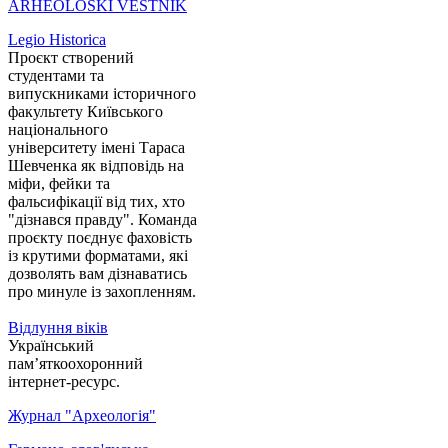
ARHEOLOŠKI VESTNIK
Legio Historica
Проєкт створений
студентами та
випускниками історичного
факультету Київського
національного
університету імені Тараса
Шевченка як відповідь на
міфи, фейки та
фальсифікації від тих, хто
"дізнався правду". Команда
проєкту поєднує фаховість
із крутими форматами, які
дозволять вам дізнаватись
про минуле із захопленням.
Відлуння віків
Український
пам’яткоохоронний
інтернет-ресурс.
Журнал "Археологія"