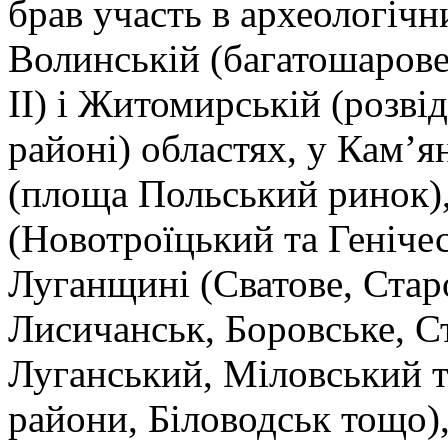
брав участь в археологіч
Волинській (багатошарове
ІІ) і Житомирській (розві
районі) областях, у Кам’
(площа Польський ринок)
(Новотроїцький та Геніче
Луганщині (Сватове, Стар
Лисичанськ, Боровське, С
Луганський, Міловський 
райони, Біловодськ тощо)