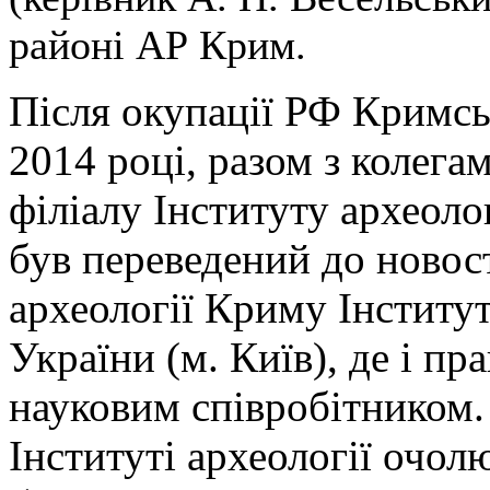
районі АР Крим.
Після окупації РФ Кримсь
2014 році, разом з колега
філіалу Інституту археоло
був переведений до новос
археології Криму Інститу
України (м. Київ), де і п
науковим співробітником. 
Інституті археології очол