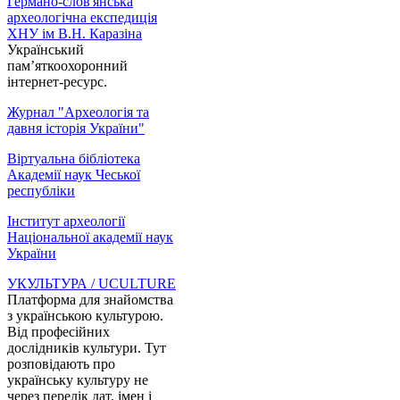
Германо-слов'янська
археологічна експедиція
ХНУ ім В.Н. Каразіна
Український
пам’яткоохоронний
інтернет-ресурс.
Журнал "Археологія та
давня історія України"
Віртуальна бібліотека
Академії наук Чеської
республіки
Інститут археології
Національної академії наук
України
УКУЛЬТУРА / UCULTURE
Платформа для знайомства
з українською культурою.
Від професійних
дослідників культури. Тут
розповідають про
українську культуру не
через перелік дат, імен і