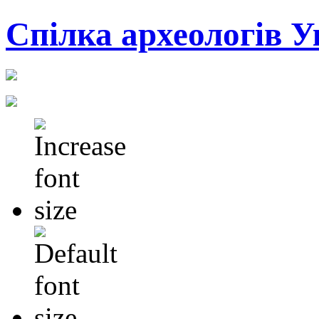
Cпілка археологів У