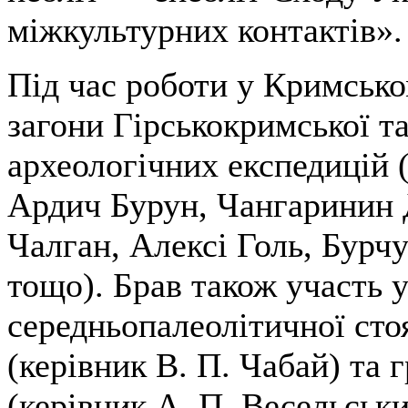
міжкультурних контактів».
Під час роботи у Кримсько
загони Гірськокримської т
археологічних експедицій 
Ардич Бурун, Чангаринин 
Чалган, Алексі Голь, Бурч
тощо). Брав також участь 
середньопалеолітичної сто
(керівник В. П. Чабай) та 
(керівник А. П. Весельськ