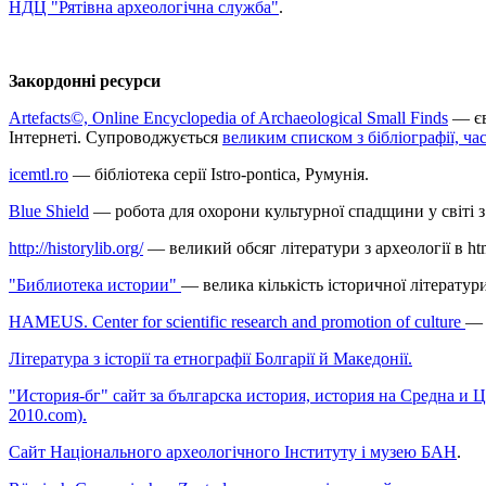
НДЦ "Рятівна археологічна служба"
.
Закордонні ресурси
Artefacts©, Online Encyclopedia of Archaeological Small Finds
— єв
Інтернеті. Супроводжується
великим списком з бібліографії, 
icemtl.ro
— бібліотека серії Istro-pontica, Румунія.
Blue Shield
— робота для охорони культурної спадщини у світі з 
http://historylib.org/
— великий обсяг літератури з археології в ht
"Библиотека истории"
— велика кількість історичної літератури
HAMEUS. Center for scientific research and promotion of culture
— 
Література з історії та етнографії Болгарії й Македонії.
"История-бг" сайт за българска история, история на Средна и Ц
2010.com).
Сайт Національного археологічного Інституту і музею БАН
.