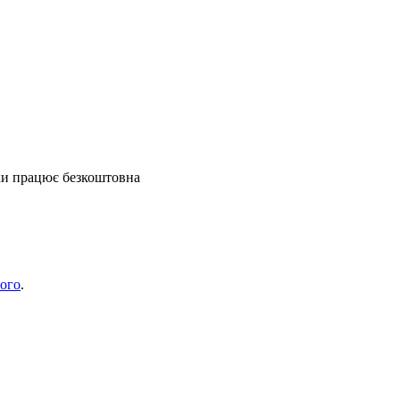
еки працює безкоштовна
ного
.