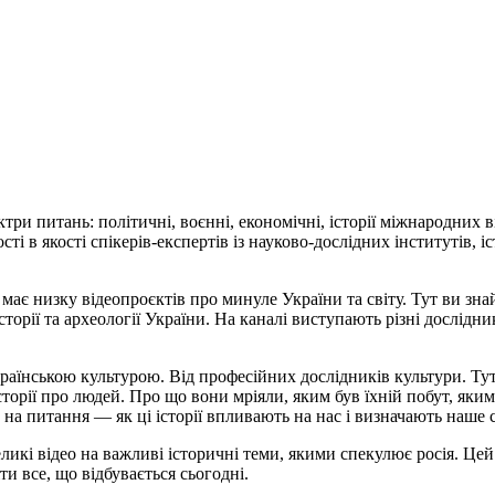
пектри питань: політичні, воєнні, економічні, історії міжнародних 
ті в якості спікерів-експертів із науково-дослідних інститутів, і
. має низку відеопроєктів про минуле України та світу. Тут ви зна
сторії та археології України. На каналі виступають різні дослідни
аїнською культурою. Від професійних дослідників культури. Ту
з історії про людей. Про що вони мріяли, яким був їхній побут, як
 на питання — як ці історії впливають на нас і визначають наше 
кі відео на важливі історичні теми, якими спекулює росія. Цей
и все, що відбувається сьогодні.