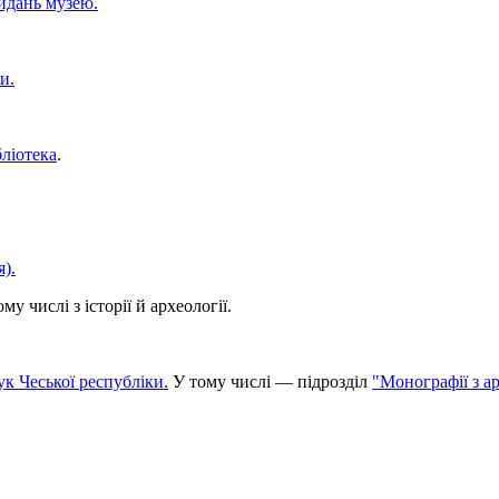
идань музею.
и.
бліотека
.
я).
у числі з історії й археології.
ук Чеської республіки.
У тому числі — підрозділ
"Монографії з ар