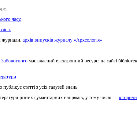
урс.
кого часу.
зіна.
іл журнали,
архів випусків журналу «Археологія»
Г. Заболотного
має власний електронний ресурс; на сайті бібліот
тератури
.
публікує статті з усіх галузей знань.
ітератури різних гуманітарних напрямів, у тому числі —
історич