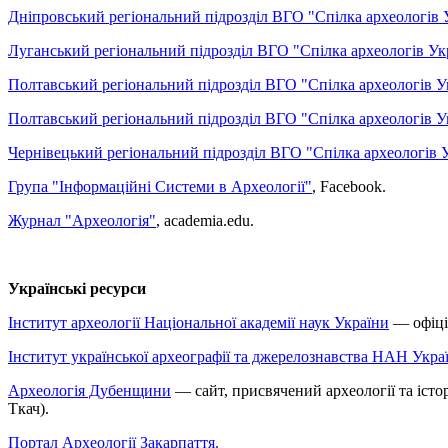
Дніпровський регіональний підрозділ ВГО "Спілка археологів 
Луганський регіональний підрозділ ВГО "Спілка археологів Ук
Полтавський регіональний підрозділ ВГО "Спілка археологів У
Полтавський регіональний підрозділ ВГО "Спілка археологів У
Чернівецький регіональний підрозділ ВГО "Спілка археологів 
Група "Інформаційні Системи в Археології"
, Facebook.
Журнал "Археологія"
, academia.edu.
Українські ресурси
Інститут археології Національної академії наук України
— офіцій
Інститут української археографії та джерелознавства НАН Укра
Археологія Дубенщини
— сайт, присвячений археології та істор
Ткач).
Портал Археології Закарпаття.