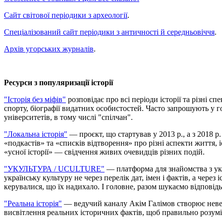
Сайт світової періодики з археології
.
Спеціалізований сайт періодики з античності й середньовіччя
.
Архів угорських журналів
.
Ресурси з популяризації історії
"Історія без міфів"
розповідає про всі періоди історії та різні с
спорту, біографії видатних особистостей. Часто запрошують у гос
університетів, в тому числі "спілчан".
"Локальна історія"
— проєкт, що стартував у 2013 р., а з 2018 р
«подкастів» та «списків відтворення» про різні аспекти життя, і
«усної історії» — свідчення живих очевидців різних подій.
"УКУЛЬТУРА / UCULTURE"
— платформа для знайомства з укр
українську культуру не через перелік дат, імен і фактів, а чере
керувалися, що їх надихало. І головне, разом шукаємо відповідь
"Реальна історія"
— ведучий каналу Акім Галімов створює невели
висвітлення реальних історичних фактів, щоб правильно розуміт