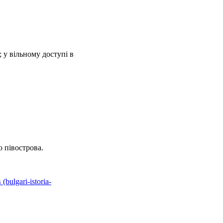
 у вільному доступі в
о півострова.
ulgari-istoria-