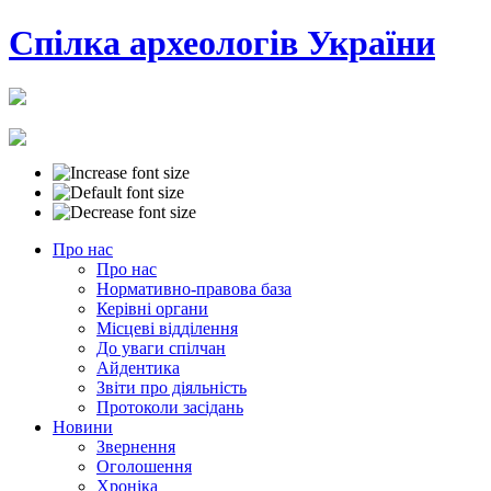
Cпілка археологів України
Про нас
Про нас
Нормативно-правова база
Керівні органи
Місцеві відділення
До уваги спілчан
Айдентика
Звіти про діяльність
Протоколи засідань
Новини
Звернення
Оголошення
Хроніка