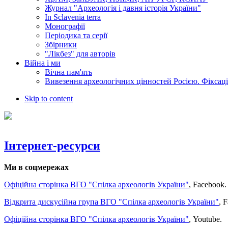
Журнал "Археологія і давня історія України"
In Sclavenia terra
Монографії
Періодика та серії
Збірники
"Лікбез" для авторів
Війна і ми
Вічна пам'ять
Вивезення археологічних цінностей Росією. Фіксац
Skip to content
Інтернет-ресурси
Ми в соцмережах
Офіційна сторінка ВГО "Спілка археологів України"
, Facebook.
Відкрита дискусійна група ВГО "Спілка археологів України"
, 
Офіційна сторінка ВГО "Спілка археологів України"
, Youtube.