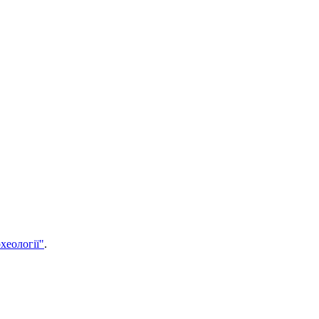
хеології"
.