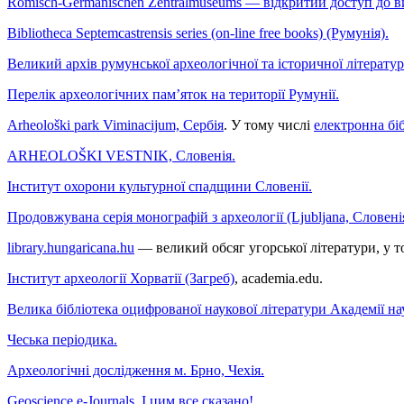
Römisch-Germanischen Zentralmuseums — відкритий доступ до в
Bibliotheca Septemcastrensis series (on-line free books) (Румунія).
Великий архів румунської археологічної та історичної літератур
Перелік археологічних пам’яток на території Румунії.
Arheološki park Viminacijum, Сербія
. У тому числі
електронна бі
ARHEOLOŠKI VESTNIK, Словенія.
Інститут охорони культурної спадщини Словенії.
Продовжувана серія монографій з археології (Ljubljana, Словені
library.hungaricana.hu
— великий обсяг угорської літератури, у том
Інститут археології Хорватії (Загреб)
, academia.edu.
Велика бібліотека оцифрованої наукової літератури Академії на
Чеська періодика.
Археологічні дослідження м. Брно, Чехія.
Geoscience e-Journals. І цим все сказано!