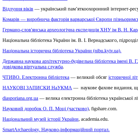
Відлуння віків
— український пам’яткоохоронний інтернет-рес
Комарів — виробнича факторія варварської Європи пізньоримсь
Германо-слов'янська археологічна експедиція ХНУ ім В. Н. Кара
Національна бібліотека України ім. В. І. Вернадського, підрозд
Національна історична бібліотека України (nibu.kyiv.ua).
Державна наукова архітектурно-будівельна бібліотека імені В. 
довідкова віртуальна служба
.
ЧТИВО. Електронна бібліотека
— великий обсяг
історичної лі
НАУКОВІ ЗАПИСКИ НаУКМА
— наукове фахове видання, що 
diasporiana.org.ua
— велика електронна бібліотека української л
Науковий доробок О. П. Моці (частково)
, figshare.com.
Національний музей історії України
, academia.edu.
SmartArchaeology. Науково-інформаційний портал.