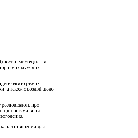
відносин, мистецтва та
сторичних музеїв та
йдете багато різних
ки, а також є розділі щодо
т розповідають про
ими цінностями вони
сьогодення.
 канал створений для