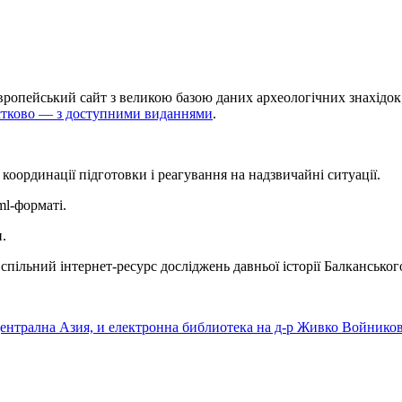
ропейський сайт з великою базою даних археологічних знахідок;
частково — з доступними виданнями
.
координації підготовки і реагування на надзвичайні ситуації.
ml-форматі.
.
спільний інтернет-ресурс досліджень давньої історії Балканськог
ентрална Азия, и електронна библиотека на д-р Живко Войников (b