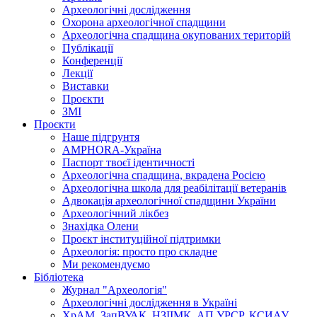
Археологічні дослідження
Охорона археологічної спадщини
Археологічна спадщина окупованих територій
Публікації
Конференції
Лекції
Виставки
Проєкти
ЗМІ
Проєкти
Наше підгрунтя
AMPHORA-Україна
Паспорт твоєї ідентичності
Археологічна спадщина, вкрадена Росією
Археологічна школа для реабілітації ветеранів
Адвокація археологічної спадщини України
Археологічний лікбез
Знахідка Олени
Проєкт інституційної підтримки
Археологія: просто про складне
Ми рекомендуємо
Бібліотека
Журнал "Археологія"
Археологічні дослідження в Україні
ХрАМ, ЗапВУАК, НЗІІМК, АП УРСР, КСИАУ