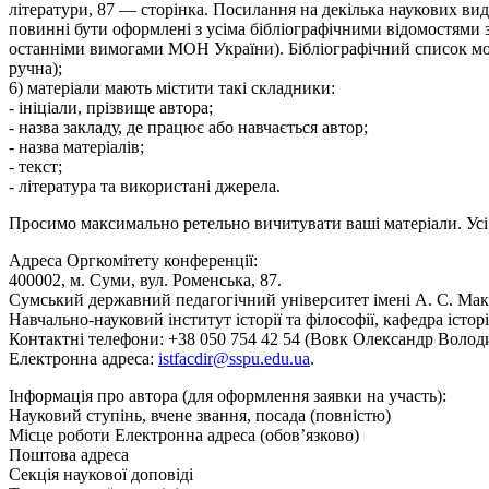
літератури, 87 — сторінка. Посилання на декілька наукових вида
повинні бути оформлені з усіма бібліографічними відомостями зг
останніми вимогами МОН України). Бібліографічний список мово
ручна);
6) матеріали мають містити такі складники:
- ініціали, прізвище автора;
- назва закладу, де працює або навчається автор;
- назва матеріалів;
- текст;
- література та використані джерела.
Просимо максимально ретельно вичитувати ваші матеріали. Усі о
Адреса Оргкомітету конференції:
400002, м. Суми, вул. Роменська, 87.
Сумський державний педагогічний університет імені А. С. Мак
Навчально-науковий інститут історії та філософії, кафедра історі
Контактні телефони: +38 050 754 42 54 (Вовк Олександр Володи
Електронна адреса:
istfacdir@sspu.edu.ua
.
Інформація про автора (для оформлення заявки на участь):
Науковий ступінь, вчене звання, посада (повністю)
Місце роботи Електронна адреса (обов’язково)
Поштова адреса
Секція наукової доповіді