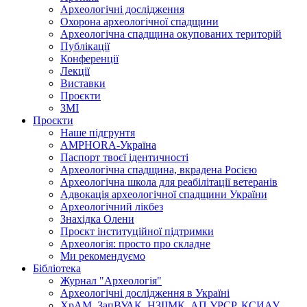
Археологічні дослідження
Охорона археологічної спадщини
Археологічна спадщина окупованих територій
Публікації
Конференції
Лекції
Виставки
Проєкти
ЗМІ
Проєкти
Наше підгрунтя
AMPHORA-Україна
Паспорт твоєї ідентичності
Археологічна спадщина, вкрадена Росією
Археологічна школа для реабілітації ветеранів
Адвокація археологічної спадщини України
Археологічний лікбез
Знахідка Олени
Проєкт інституційної підтримки
Археологія: просто про складне
Ми рекомендуємо
Бібліотека
Журнал "Археологія"
Археологічні дослідження в Україні
ХрАМ, ЗапВУАК, НЗІІМК, АП УРСР, КСИАУ