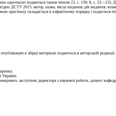
нь одночасно подаються таким чином: [3, с. 156; 8, с. 22—23]. Д
ідно ДСТУ 2015: автор, назва, місце видання, рік видання, кільк
ю оригіналу складається в алфавітному порядку і подається піс
публіковані в збірці матеріали подаються в авторській редакції.
аренка.
ї України.
мирович, заступник директора з наукової роботи, доцент кафедри