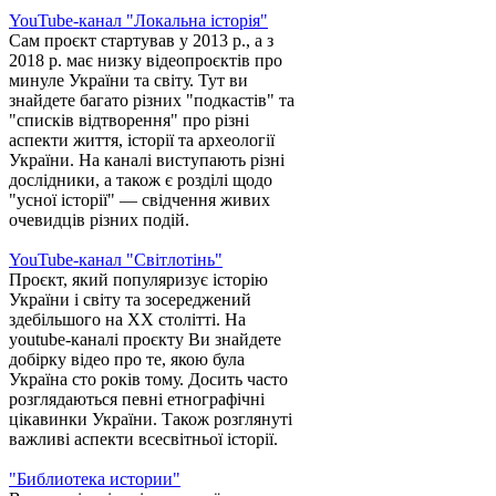
YouTube-канал "Локальна історія"
Сам проєкт стартував у 2013 р., а з
2018 р. має низку відеопроєктів про
минуле України та світу. Тут ви
знайдете багато різних "подкастів" та
"списків відтворення" про різні
аспекти життя, історії та археології
України. На каналі виступають різні
дослідники, а також є розділі щодо
"усної історії" — свідчення живих
очевидців різних подій.
YouTube-канал "Світлотінь"
Проєкт, який популяризує історію
України і світу та зосереджений
здебільшого на XX столітті. На
youtube-каналі проєкту Ви знайдете
добірку відео про те, якою була
Україна сто років тому. Досить часто
розглядаються певні етнографічні
цікавинки України. Також розглянуті
важливі аспекти всесвітньої історії.
"Библиотека истории"