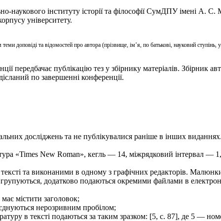
но-наукового інституту історії та філософії СумДПУ імені А. С.
корпусу університету.
теми доповіді та відомостей про автора (прізвище, ім’я, по батькові, науковий ступінь, 
нції передбачає публікацію тез у збірнику матеріалів. Збірник 
дісланий по завершенні конференції.
нальних досліджень та не публікувалися раніше в інших виданнях
нітура «Times New Roman», кегль — 14, міжрядковий інтервал — 1
у тексті та виконаними в одному з графічних редакторів. Малюнк
и групуються, додатково подаються окремими файлами в електро
 має містити заголовок;
 з’єднуються нерозривним пробілом;
атуру в тексті подаються за таким зразком: [5, с. 87], де 5 — но