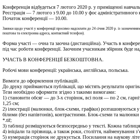
Конференція відбудеться 7 лютого 2020 р. у приміщенні навчаль
Реєстрація — 7 лютого з 9.00 до 10.00 у фоє адміністративного 
Початок конференції — 10.00.
Заявки щодо участі у конференції просимо надсилати до 24 січня 2020 р. із зазначенням 
поштова та електронна адреса, контактний телефон).
Форма участі — очна та заочна (дистанційна). Участь в конфере
під час роботи конференції. Заочним учасникам збірник буде на
УЧАСТЬ В КОНФЕРЕНЦІЇ БЕЗКОШТОВНА.
Робочі мови конференції: українська, англійська, польська.
Вимоги до оформлення публікацій.
До друку приймаються публікації, що містять результати оригі
Тези необхідно оформити згідно з такими вимогами:
1) становити обсяг — до 3-х сторінок, всі поля — по 2 см, гар
1,25 см;
2) ілюстрації (малюнки, блок-схеми, графіки) розташовуються 
білими (без напівтонів), контрастними. Блок-схеми та малюнк
*.tif;
3) таблиці розміщуються безпосередньо у тексті. Кожна таблиця
4) ініціали та прізвища, а також роки, століття, найменування
5) нумерація сторінок не друкується. Посилання на наукову літер