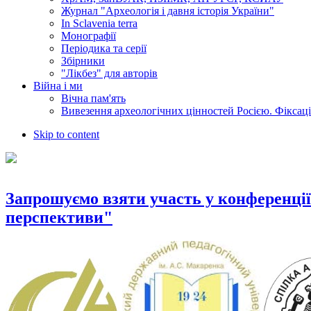
Журнал "Археологія і давня історія України"
In Sclavenia terra
Монографії
Періодика та серії
Збірники
"Лікбез" для авторів
Війна і ми
Вічна пам'ять
Вивезення археологічних цінностей Росією. Фіксац
Skip to content
Запрошуємо взяти участь у конференції 
перспективи"