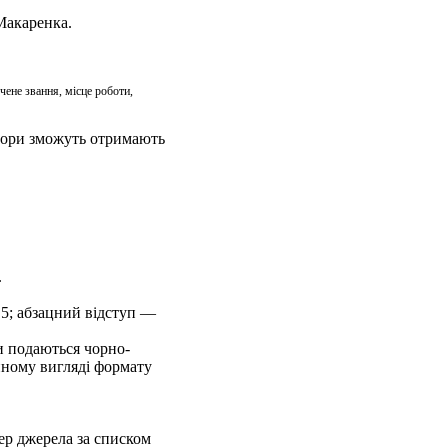
 Макаренка.
учене звання, місце роботи,
автори зможуть отримають
.
,5; абзацний відступ —
и подаються чорно-
нному вигляді формату
мер джерела за списком