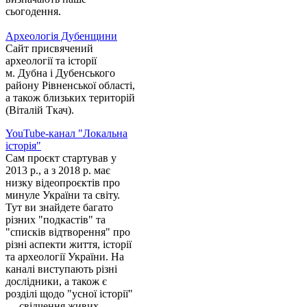
сьогодення.
Археологія Дубенщини
Сайт присвячений
археології та історії
м. Дубна і Дубенського
району Рівненської області,
а також близьких територій
(Віталій Ткач).
YouTube-канал "Локальна
історія"
Сам проєкт стартував у
2013 р., а з 2018 р. має
низку відеопроєктів про
минуле України та світу.
Тут ви знайдете багато
різних "подкастів" та
"списків відтворення" про
різні аспекти життя, історії
та археології України. На
каналі виступають різні
дослідники, а також є
розділі щодо "усної історії"
— свідчення живих