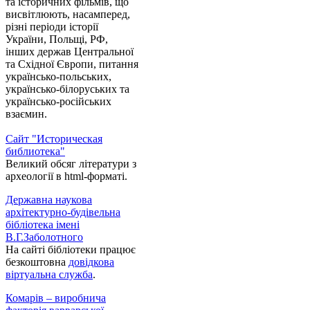
та історичних фільмів, що
висвітлюють, насамперед,
різні періоди історії
України, Польщі, РФ,
інших держав Центральної
та Східної Європи, питання
українсько-польських,
українсько-білоруських та
українсько-російських
взаємин.
Сайт "Историческая
библиотека"
Великий обсяг літератури з
археології в html-форматі.
Державна наукова
архітектурно-будівельна
бібліотека імені
В.Г.Заболотного
На сайті бібліотеки працює
безкоштовна
довідкова
віртуальна служба
.
Комарів – виробнича