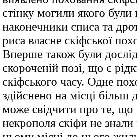
стінку могили якого були 
наконечники списа та дро
риса власне скіфської похо
Вперше також були дослід
скороченій позі, що є рід
скіфського часу. Одне пох
здійснено на місці більш 
може свідчити про те, що
некрополя скіфи не знали 
цьому місці до цього жил