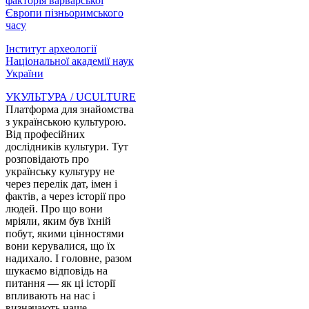
факторія варварської
Європи пізньоримського
часу
Інститут археології
Національної академії наук
України
УКУЛЬТУРА / UCULTURE
Платформа для знайомства
з українською культурою.
Від професійних
дослідників культури. Тут
розповідають про
українську культуру не
через перелік дат, імен і
фактів, а через історії про
людей. Про що вони
мріяли, яким був їхній
побут, якими цінностями
вони керувалися, що їх
надихало. І головне, разом
шукаємо відповідь на
питання — як ці історії
впливають на нас і
визначають наше