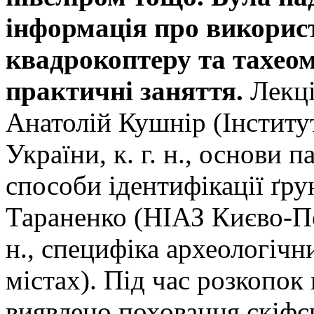
інформація про викорис
квадрокоптеру та тахеом
практичні заняття.
Лекці
Анатолій Кушнір (Інститу
України, к. г. н., основи п
способи ідентифікації ґрун
Тараненко (НІАЗ Києво-Печ
н., специфіка археологічн
містах). Під час розкопок
виявлено поховання скіфсь