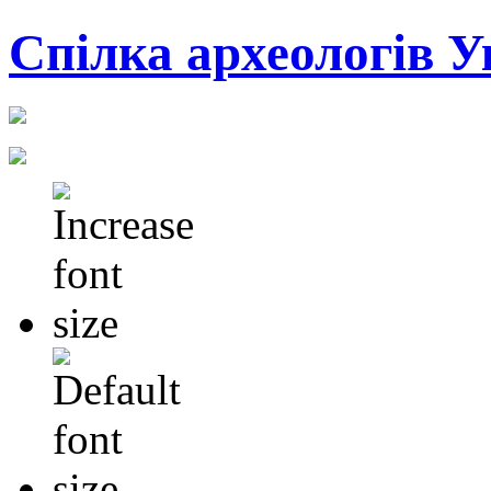
Cпілка археологів У