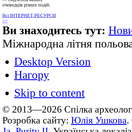
очевидців різних подій.
Всі ІНТЕРНЕТ-РЕСУРСИ
>>
Ви знаходитесь тут:
Нов
Міжнародна літня польова
Desktop Version
Нагору
Skip to content
© 2013—2026 Cпілка археологі
Розробка сайту:
Юлія Ушкова
.
Ja_Purity II
. Українська локалі