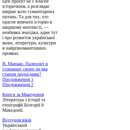
Цей проєкт не є власне
історичним, а розглядає
ширше коло гуманітарних
питань. Та для тих, хто
прагне вивчати історію в
ширшому контексті, —
неабияка знахідка, адже тут
і про розвиток української
мови, літератури, культури
в найрізноманітніших
проявах.
В. Манько. Палеолит в
сознании: скоро ли мы
станем людоедами?
Продовження 1
Продовження 2
Книги за Македония
Література з історії та
етнографії Болгарії й
Македонії.
Відлуння віків
Український