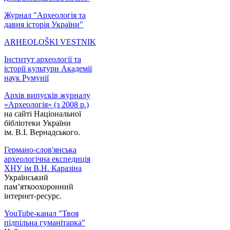
Журнал "Археологія та
давня історія України"
ARHEOLOŠKI VESTNIK
Інститут археології та
історії культури Академії
наук Румунії
Архів випусків журналу
«Археологія» (з 2008 р.)
на сайті Національної
бібліотеки України
ім. В.І. Вернадського.
Германо-слов'янська
археологічна експедиція
ХНУ ім В.Н. Каразіна
Український
пам’яткоохоронний
інтернет-ресурс.
YouTube-канал "Твоя
підпільна гуманітарка"