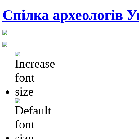
Cпілка археологів У