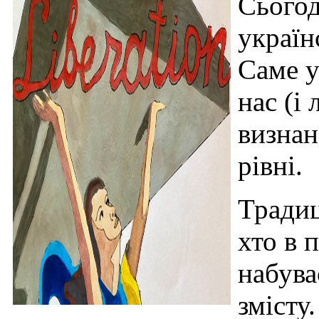
Сьогод
україн
Саме у
нас (і
визнан
рівні.
Традиц
хто в 
набува
змісту