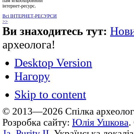
пам’яткоохоронний
інтернет-ресурс.
Всі ІНТЕРНЕТ-РЕСУРСИ
>>
Ви знаходитесь тут:
Нов
археолога!
Desktop Version
Нагору
Skip to content
© 2013—2026 Cпілка археологі
Розробка сайту:
Юлія Ушкова
.
Ja_Purity II
. Українська локалі