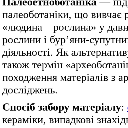
Палеоетноботаніка
— під
палеоботаніки, що вивчає 
«людина—рослина» у давни
рослини і бур’яни-супутни
діяльності. Як альтернати
також термін «археоботані
походження матеріалів з а
досліджень.
Спосіб забору матеріалу
:
кераміки, випадкові знахід