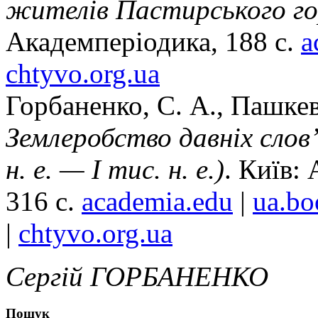
жителів Пастирського г
Академперіодика, 188 с.
a
chtyvo.org.ua
Горбаненко, С. А., Пашкев
Землеробство давніх слов’
н. е. — І тис. н. е.)
. Київ:
316 с.
academia.edu
|
ua.bo
|
chtyvo.org.ua
Сергій ГОРБАНЕНКО
Пошук