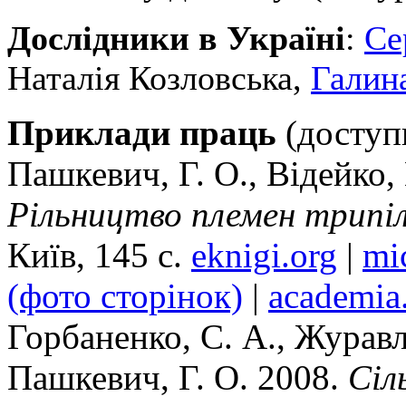
Дослідники в Україні
:
Се
Наталія Козловська,
Галин
Приклади праць
(доступн
Пашкевич, Г. О., Відейко,
Рільництво племен трипіл
Київ, 145 с.
eknigi.org
|
mi
(фото сторінок)
|
academia
Горбаненко, С. А., Журавл
Пашкевич, Г. О. 2008.
Сіл