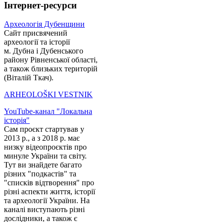
Інтернет-ресурси
Археологія Дубенщини
Сайт присвячений
археології та історії
м. Дубна і Дубенського
району Рівненської області,
а також близьких територій
(Віталій Ткач).
ARHEOLOŠKI VESTNIK
YouTube-канал "Локальна
історія"
Сам проєкт стартував у
2013 р., а з 2018 р. має
низку відеопроєктів про
минуле України та світу.
Тут ви знайдете багато
різних "подкастів" та
"списків відтворення" про
різні аспекти життя, історії
та археології України. На
каналі виступають різні
дослідники, а також є