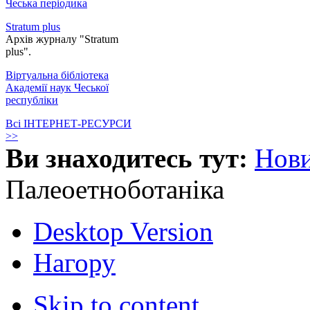
Чеська періодика
Stratum plus
Архів журналу "Stratum
plus".
Віртуальна бібліотека
Академії наук Чеської
республіки
Всі ІНТЕРНЕТ-РЕСУРСИ
>>
Ви знаходитесь тут:
Нов
Палеоетноботаніка
Desktop Version
Нагору
Skip to content