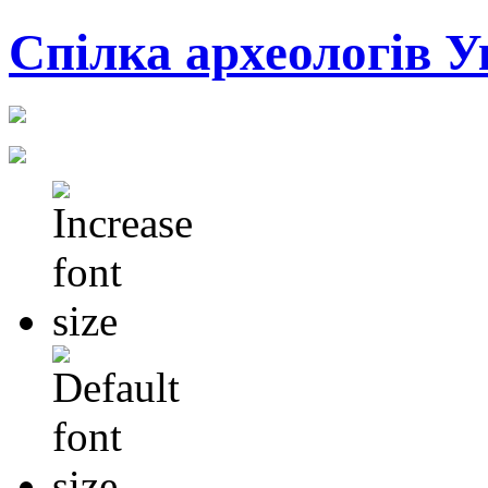
Cпілка археологів У