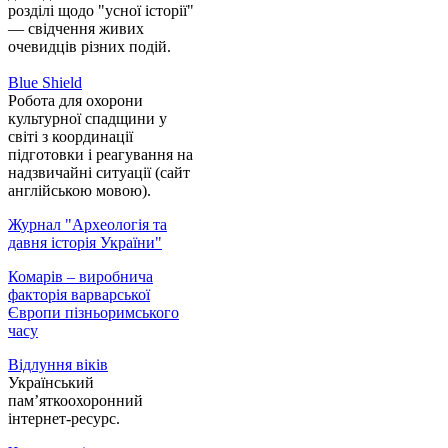
розділі щодо "усної історії"
— свідчення живих
очевидців різних подій.
Blue Shield
Робота для охорони
культурної спадщини у
світі з координації
підготовки і реагування на
надзвичайні ситуації (сайт
англійською мовою).
Журнал "Археологія та
давня історія України"
Комарів – виробнича
факторія варварської
Європи пізньоримського
часу
Відлуння віків
Український
пам’яткоохоронний
інтернет-ресурс.