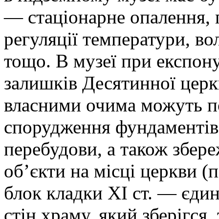
— стаціонарне опалення, 
регуляції температури, во
тощо. В музеї при експон
залишків Десятинної церкв
власними очима можуть п
спорудження фундаментів,
перебудови, а також збер
об’єкти на місці церкви (п
блок кладки ХІ ст. — єди
стін храму, який зберігся,