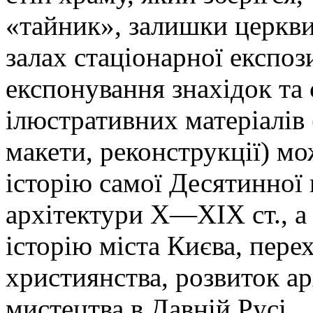
«тайник», залишки церкви
залах стаціонарної експози
експонування знахідок та
ілюстративних матеріалів 
макети, реконструкції) м
історію самої Десятинної
архітектури Х—ХІХ ст., а 
історію міста Києва, перех
християнства, розвиток ар
мистецтва в Давній Русі.