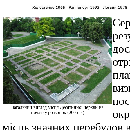
Сер
рез
дос
отр
пла
виз
пос
Загальний вигляд місця Десятинної церкви на
окр
початку розкопок (2005 р.)
місць значних перебудов в 