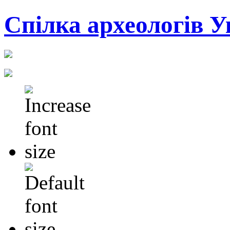
Cпілка археологів У