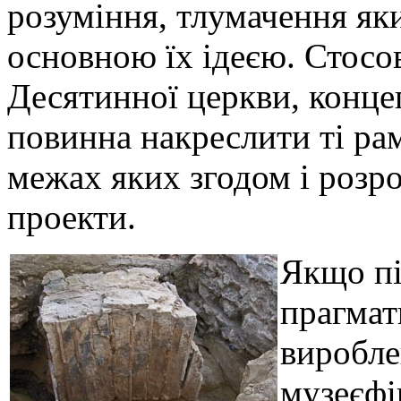
розуміння, тлумачення як
основною їх ідеєю. Стосо
Десятинної церкви, концеп
повинна накреслити ті рам
межах яких згодом і розр
проекти.
Якщо п
прагмат
виробле
музеєфі