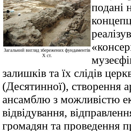
подані 
концепц
реалізу
«консерв
Загальний вигляд збережених фундаментів
Х ст.
музеєфі
залишків та їх слідів цер
(Десятинної), створення а
ансамблю з можливістю е
відвідування, відправленн
громадян та проведення 