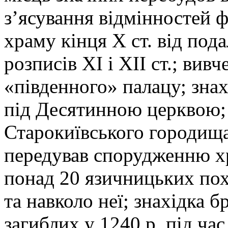
з’ясування відмінностей 
храму кінця Х ст. від по
розписів ХІ і ХІІ ст.; вив
«південного» палацу; знах
під Десятинною церквою;
Старокиївського городища
передував спорудженню х
понад 20 язичницьких по
та навколо неї; знахідка б
загиблих у 1240 р. під ча