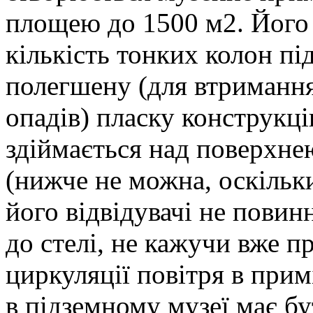
площею до 1500 м2. Його 
кількість тонких колон п
полегшену (для втриманн
опадів) пласку конструкці
здіймається над поверхне
(нижче не можна, оскільк
його відвідувачі не повин
до стелі, не кажучи вже п
циркуляції повітря в прим
в підземному музеї має б