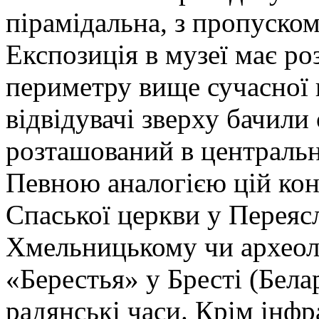
пірамідальна, з пропуском
Експозиція в музеї має р
периметру вище сучасної 
відвідувачі зверху бачили
розташований в центральн
Певною аналогією цій кон
Спаської церкви у Переясл
Хмельницькому чи археол
«Берестья» у Бресті (Бела
радянські часи. Крім інф