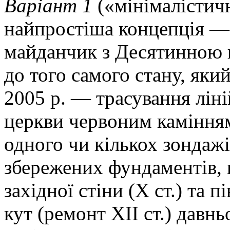
Варіант 1
(«мінімалістич
найпростіша концепція —
майданчик з Десятинною
до того самого стану, який
2005 р. — трасування лін
церкви червоним камінням
одного чи кількох зондажі
збережених фундаментів, 
західної стіни (Х ст.) та 
кут (ремонт ХІІ ст.) давн