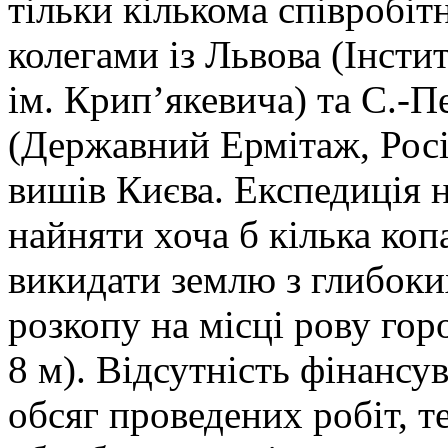
тільки кількома співробі
колегами із Львова (Інсти
ім. Крип’якевича) та С.-П
(Державний Ермітаж, Росі
вишів Києва. Експедиція 
найняти хоча б кілька копа
викидати землю з глибоки
розкопу на місці рову го
8 м). Відсутність фінансу
обсяг проведених робіт, т