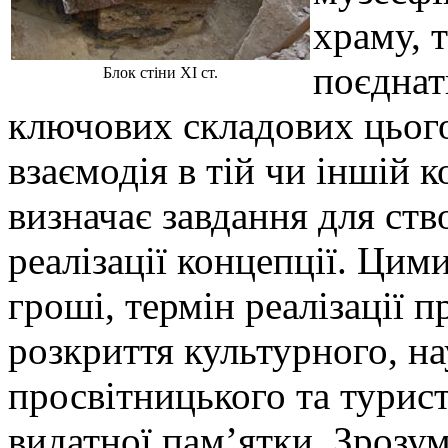
храму, т
поєднат
Блок стіни ХІ ст.
ключових складових цього
взаємодія в тій чи іншій ко
визначає завдання для ств
реалізації концепції. Цим
гроші, термін реалізації п
розкриття культурного, на
просвітницького та турис
видатної пам’ятки. Зрозум