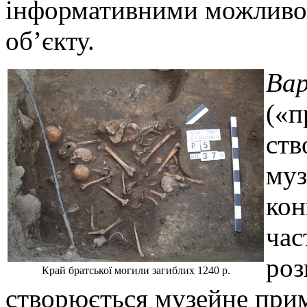
інформативними можливо
об’єкту.
Вар
(«
ств
муз
кон
час
роз
Край братської могили загиблих 1240 р.
створюється музейне при