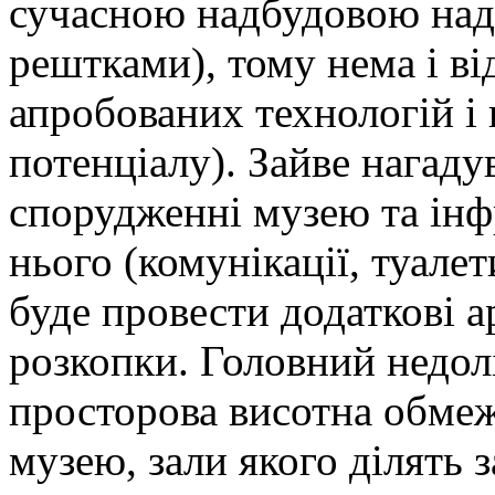
сучасною надбудовою над
рештками), тому нема і в
апробованих технологій і
потенціалу). Зайве нагаду
спорудженні музею та інф
нього (комунікації, туале
буде провести додаткові а
розкопки. Головний недолі
просторова висотна обмеж
музею, зали якого ділять