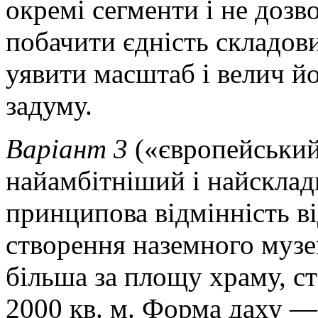
окремі сегменти і не дозв
побачити єдність складов
уявити масштаб і велич й
задуму.
Варіант 3
(«європейськи
найамбітніший і найскла
принципова відмінність в
створення наземного муз
більша за площу храму, с
2000 кв. м. Форма даху —