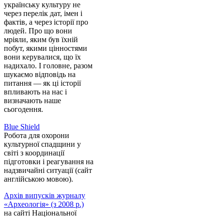
українську культуру не
через перелік дат, імен і
фактів, а через історії про
людей. Про що вони
мріяли, яким був їхній
побут, якими цінностями
вони керувалися, що їх
надихало. І головне, разом
шукаємо відповідь на
питання — як ці історії
впливають на нас і
визначають наше
сьогодення.
Blue Shield
Робота для охорони
культурної спадщини у
світі з координації
підготовки і реагування на
надзвичайні ситуації (сайт
англійською мовою).
Архів випусків журналу
«Археологія» (з 2008 р.)
на сайті Національної