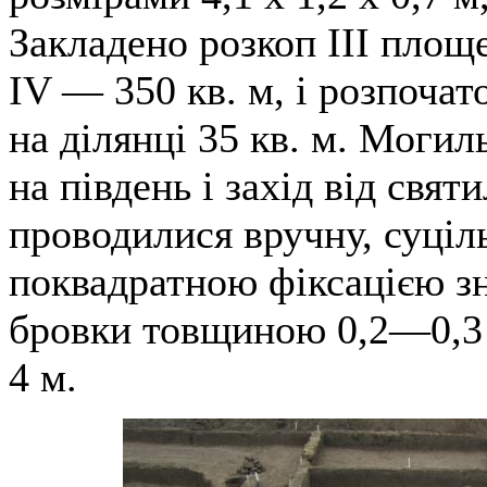
Закладено розкоп ІІІ площе
ІV — 350 кв. м, і розпочат
на ділянці 35 кв. м. Моги
на південь і захід від свя
проводилися вручну, суціл
поквадратною фіксацією з
бровки товщиною 0,2—0,3 
4 м.