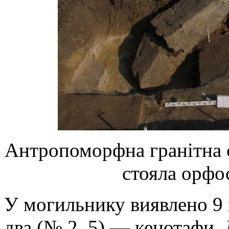
Антропоморфна гранітна 
стояла орфо
У могильнику виявлено 9 
два (№ 2, 5) — кенотафи.