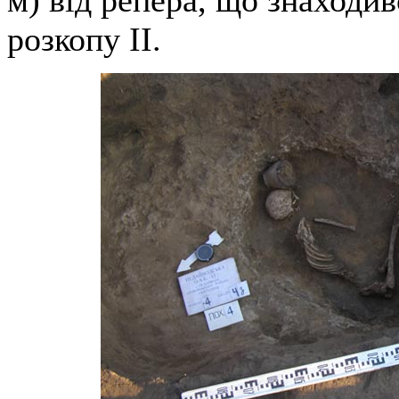
м) від репера, що знаходив
розкопу ІІ.