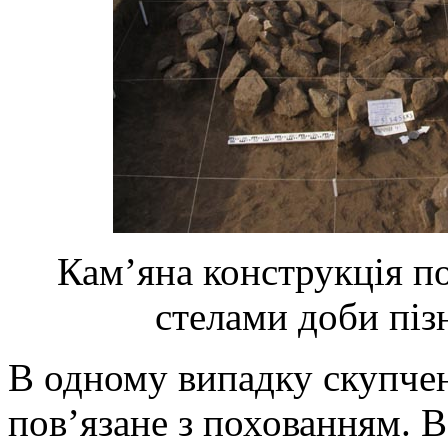
Кам’яна конструкція по
стелами доби піз
В одному випадку скупчен
пов’язане з похованням. В