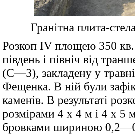
Гранітна плита-стела
Розкоп ІV площею 350 кв.
південь і північ від тран
(С—З), закладену у травн
Фещенка. В ній були зафі
каменів. В результаті роз
розмірами 4 х 4 м і 4 х 5
бровками шириною 0,2—0