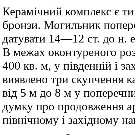
Керамічний комплекс є ти
бронзи. Могильник попе
датувати 14—12 ст. до н. е
В межах оконтуреного ро
400 кв. м, у південній і з
виявлено три скупчення к
від 5 м до 8 м у поперечн
думку про продовження а
північному і західному н