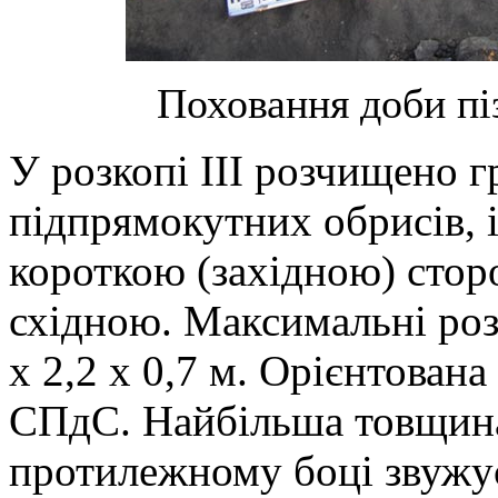
Поховання доби пі
У розкопі ІІІ розчищено г
підпрямокутних обрисів, 
короткою (західною) сто
східною. Максимальні роз
х 2,2 х 0,7 м. Орієнтован
СПдС. Найбільша товщина
протилежному боці звужує