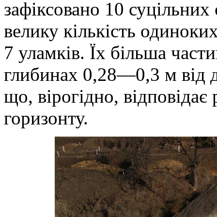
зафіксовано 10 суцільних 
велику кількість одиноки
7 уламків. Їх більша части
глибинах 0,28—0,3 м від д
що, вірогідно, відповідає
горизонту.