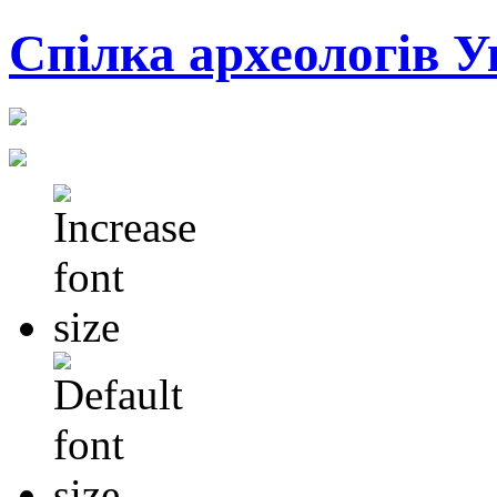
Cпілка археологів У