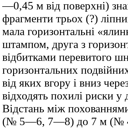
—0,45 м від поверхні) зн
фрагменти трьох (?) ліпни
мала горизонтальні «ялин
штампом, друга з горизо
відбитками перевитого шн
горизонтальних подвійних 
від яких вгору і вниз чер
відходять похилі риски у 
Відстань між похованнями
(№ 5—6, 7—8) до 7 м (№