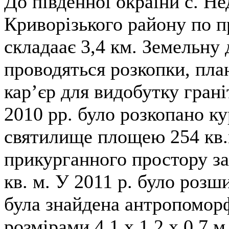
До південної окраїни с. Н
Криворізького району по пр
складаає 3,4 км. Земельну 
проводяться розкопки, пла
кар’єр для видобутку гран
2010 рр. було розкопано к
святилище площею 254 кв.
прикурганного простору з
кв. м. У 2011 р. було розши
була знайдена антропоморф
розмірами 4,1 х 1,2 х 0,7 м,