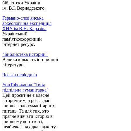
бібліотеки України
ім. В.І. Вернадського.
Германо-слов'янська
археологічна експедиція
ХНУ ім В.Н. Каразіна
Український
пам’яткоохоронний
інтернет-ресурс.
"Библиотека истории"
Велика кількість історичної
літератури.
Чеська періодика
YouTube-канал "Твоя
підпільна гуманітарка"
Цей проєкт не є власне
історичним, а розглядає
ширше коло гуманітарних
питань. Та для тих, хто
прагне вивчати історію в
ширшому контексті, —
неабияка знахідка, адже тут