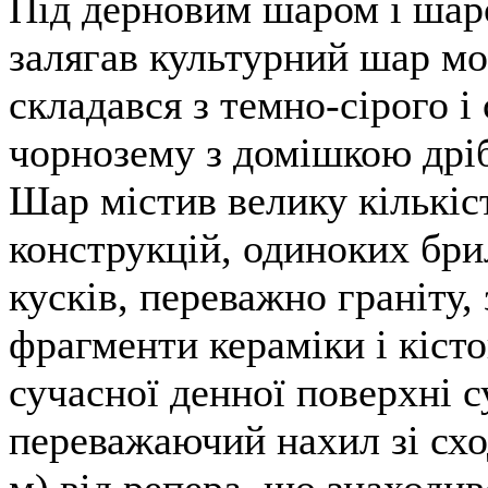
Під дерновим шаром і шар
залягав культурний шар мо
складався з темно-сірого і
чорнозему з домішкою дріб
Шар містив велику кількіс
конструкцій, одиноких бри
кусків, переважно граніту,
фрагменти кераміки і кісто
сучасної денної поверхні 
переважаючий нахил зі сход