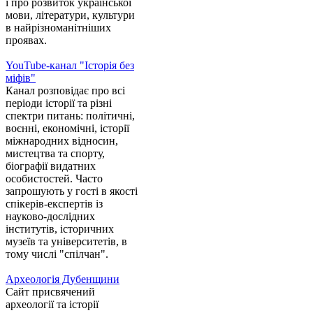
і про розвиток української
мови, літератури, культури
в найрізноманітніших
проявах.
YouTube-канал "Історія без
міфів"
Канал розповідає про всі
періоди історії та різні
спектри питань: політичні,
воєнні, економічні, історії
міжнародних відносин,
мистецтва та спорту,
біографії видатних
особистостей. Часто
запрошують у гості в якості
спікерів-експертів із
науково-дослідних
інститутів, історичних
музеїв та університетів, в
тому числі "спілчан".
Археологія Дубенщини
Сайт присвячений
археології та історії