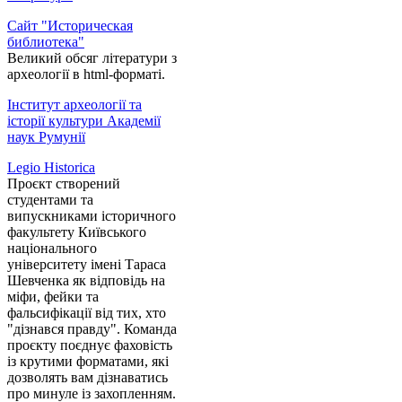
Сайт "Историческая
библиотека"
Великий обсяг літератури з
археології в html-форматі.
Інститут археології та
історії культури Академії
наук Румунії
Legio Historica
Проєкт створений
студентами та
випускниками історичного
факультету Київського
національного
університету імені Тараса
Шевченка як відповідь на
міфи, фейки та
фальсифікації від тих, хто
"дізнався правду". Команда
проєкту поєднує фаховість
із крутими форматами, які
дозволять вам дізнаватись
про минуле із захопленням.