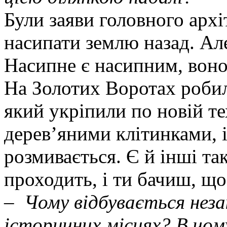
Були заяви головного архі
насипати землю назад. Ал
Насипне є насипним, воно
На Золотих Воротах робил
який укріпили по новій те
дерев’яними клітинками, і
розмивається. Є й інші та
проходить, і ти бачиш, що
–
Чому відбувається неза
історичних місцях? В чому