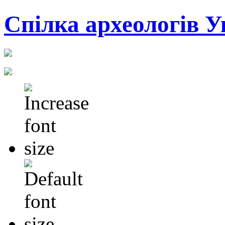
Cпілка археологів У