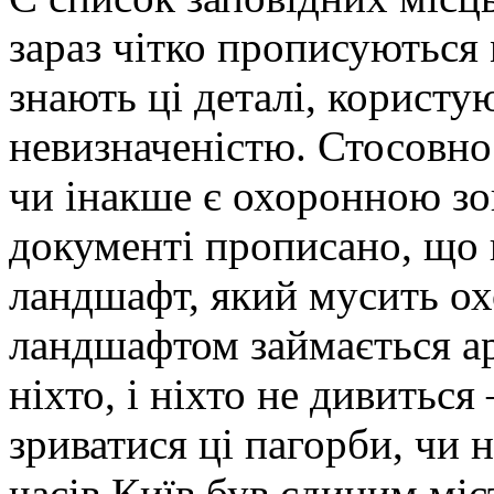
зараз чітко прописуються 
знають ці деталі, користу
невизначеністю. Стосовно
чи інакше є охоронною зо
документі прописано, що 
ландшафт, який мусить ох
ландшафтом займається арх
ніхто, і ніхто не дивиться
зриватися ці пагорби, чи н
часів Київ був єдиним міс