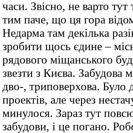
часи. Звісно, не варто тут
тим паче, що ця гора відом
Недарма там декілька разі
зробити щось єдине – міс
рядового міщанського буди
звезти з Києва. Забудова 
дво-, триповерхова. Було 
проектів, але через неста
минулося. Зараз тут повсю
забудови, і це погано. Роб