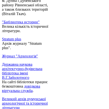
м. Дубна і Дубенського
району Рівненської області,
а також близьких територій
(Віталій Ткач).
"Библиотека истории"
Велика кількість історичної
літератури.
Stratum plus
Архів журналу "Stratum
plus".
Журнал "Археологія"
Державна наукова
архітектурно-будівельна
бібліотека імені
В.Г.Заболотного
На сайті бібліотеки працює
безкоштовна
довідкова
віртуальна служба
.
Великий архів румунської
археологічної та історичної
літератури