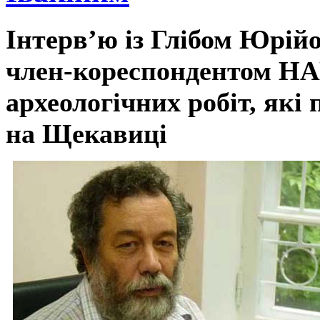
Інтерв’ю із Глібом Юрій
член-кореспондентом НА
археологічних робіт, які
на Щекавиці