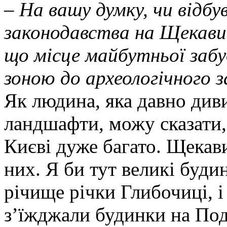
–
На вашу думку, чи відб
законодавства на Щекавиці
що місце майбутньої заб
зоною до археологічного 
Як людина, яка давно диви
ландшафти, можу сказати
Києві дуже багато. Щекав
них. Я би тут великі буди
річище річки Глибочиці, і 
з’їжджали будинки на Под