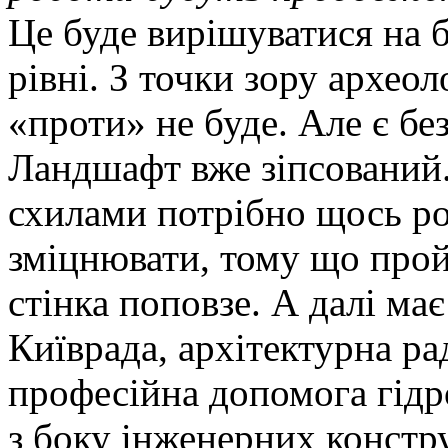
Це буде вирішуватися на 
рівні. З точки зору археол
«проти» не буде. Але є бе
Ландшафт вже зіпсований
схилами потрібно щось ро
зміцнювати, тому що прой
стінка поповзе. А далі ма
Київрада, архітектурна ра
професійна допомога гідро
з боку інженерних констр