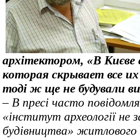
архітектором, «В Києве 
которая скрывает все их
тод
і ж ще не будували в
–
В пресі часто повідомл
«інститут археології не 
будівництва» житлового 