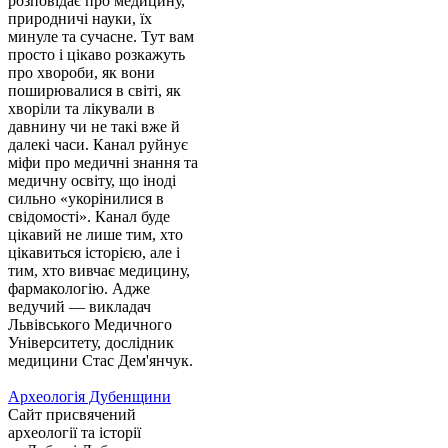
розповідає про медицину,
природничі науки, їх
минуле та сучасне. Тут вам
просто і цікаво розкажуть
про хвороби, як вони
поширювалися в світі, як
хворіли та лікували в
давнину чи не такі вже й
далекі часи. Канал руйнує
міфи про медичні знання та
медичну освіту, що іноді
сильно «укорінилися в
свідомості». Канал буде
цікавий не лише тим, хто
цікавиться історією, але і
тим, хто вивчає медицину,
фармакологію. Адже
ведучий — викладач
Львівського Медичного
Університету, дослідник
медицини Стас Дем'янчук.
Археологія Дубенщини
Сайт присвячений
археології та історії