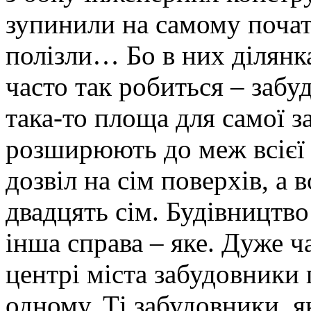
зупинили на самому початк
полізли… Бо в них ділянка
часто так робиться – забу
така-то площа для самої за
розширюють до меж всієї 
дозвіл на сім поверхів, а
двадцять сім. Будівництво
інша справа – яке. Дуже ча
центрі міста забудовники
одному. Ті забудовники, 