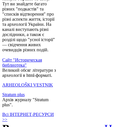
Тут ви знайдете багато
різних "подкастів" та
"списків відтворення" про
різні аспекти життя, історії
та археології України. На
каналі виступають різні
дослідники, а також є
розділі щодо "усної історії"
— свідчення живих
очевидців різних подій.
Сайт "Историческая
библиотека"
Великий обсяг літератури з
археології в html-форматі.
ARHEOLOŠKI VESTNIK
Stratum plus
Архів журналу "Stratum
plus".
Всі ІНТЕРНЕТ-РЕСУРСИ
>>