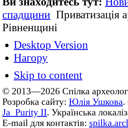
Ви знаходитесь тут:
Нов
спадщини
Приватизація а
Рівненщині
Desktop Version
Нагору
Skip to content
© 2013—2026 Cпілка археологі
Розробка сайту:
Юлія Ушкова
.
Ja_Purity II
. Українська локалі
E-mail для контактів:
spilka.ar