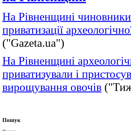
На Рівненщині чиновники
приватизації археологічно
("Gazeta.ua")
На Рівненщині археологіч
приватизували і пристосув
вирощування овочів
("Тиж
Пошук