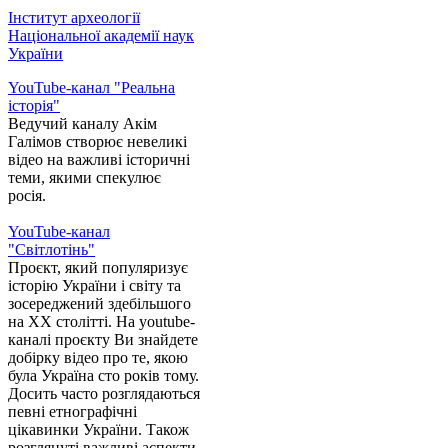
Інститут археології
Національної академії наук
України
YouTube-канал "Реальна
історія"
Ведучий каналу Акім
Галімов створює невеликі
відео на важливі історичні
теми, якими спекулює
росія.
YouTube-канал
"Світлотінь"
Проєкт, який популяризує
історію України і світу та
зосереджений здебільшого
на XX столітті. На youtube-
каналі проєкту Ви знайдете
добірку відео про те, якою
була Україна сто років тому.
Досить часто розглядаються
певні етнографічні
цікавинки України. Також
розглянуті важливі аспекти