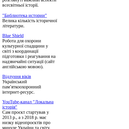
всесвітньої історії.
"Библиотека истории"
Велика кількість історичної
літератури.
Blue Shield
Робота для охорони
культурної спадщини у
світі з координації
підготовки і реагування на
надзвичайні ситуації (сайт
англійською мовою).
Відлуння віків
Український
пам’яткоохоронний
інтернет-ресурс.
YouTube-канал "Локальна
історія"
Сам проєкт стартував у
2013 р., а з 2018 р. має
низку відеопроєктів про
минуле України та світу.