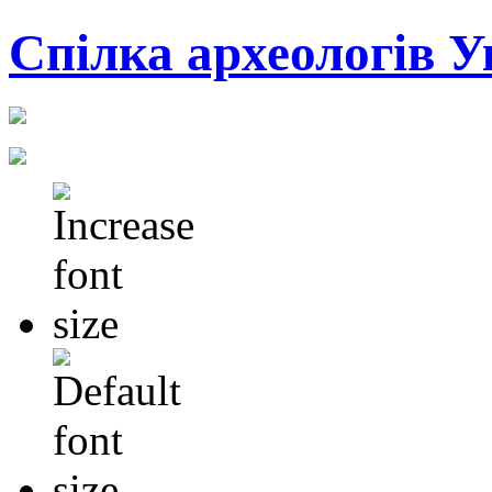
Cпілка археологів У