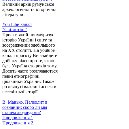
Великий архів румунської
археологічної та історичної
літератури.
YouTube-канал
"Світлотінь"
Проєкт, який популяризує
історію України і світу та
зосереджений здебільшого
на XX столітті. На youtube-
каналі проєкту Ви знайдете
добірку відео про те, якою
була Україна сто років тому.
Досить часто розглядаються
певні етнографічні
цікавинки України. Також
розглянуті важливі аспекти
всесвітньої історії.
В. Манько. Палеолит в
сознании: скоро ли мы
станем людоедами?
Продовження 1
Продовження 2