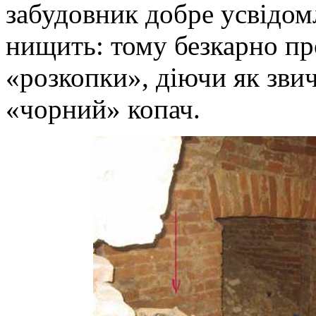
забудовник добре усвідом
нищить: тому безкарно пр
«розкопки», діючи як зви
«чорний» копач.