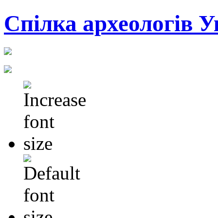
Cпілка археологів У