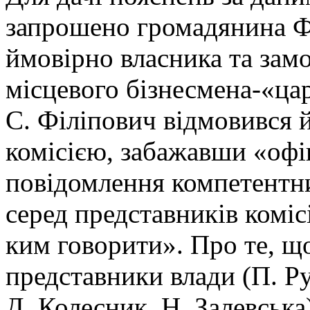
запрошено громадянина Фі
ймовірно власника та замо
місцевого бізнесмена-«ца
С. Філіпович відмовився й
комісією, забажавши «офі
повідомлення компетентни
серед представників коміс
ким говорити». Про те, що 
представники влади (П. Р
Д. Колесник, Н. Залевська)