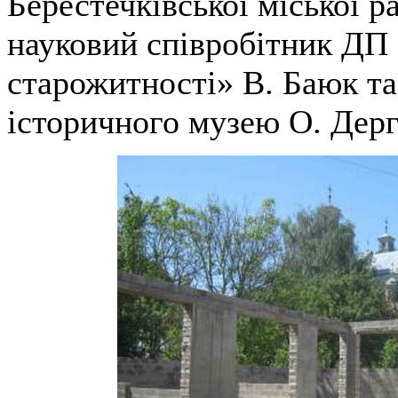
Берестечківської міської р
науковий співробітник ДП
старожитності» В. Баюк та
історичного музею О. Дерг