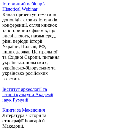
Історичний вебінар \
Historical Webinar
Канал презентує тематичні
доповіді фахових істориків,
конференції, огляд книжок
та історичних фільмів, що
висвітлюють, насамперед,
різні періоди історії
України, Польщі, РФ,
інших держав Центральної
та Східної Європи, питання
українсько-польських,
українсько-білоруських та
українсько-російських
взаємин.
Інститут археології та
історії культури Академії
наук Румунії
Книги за Македония
Література з історії та
етнографії Болгарії й
Македонії.