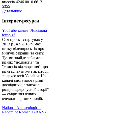
внесків 4246 0010 6613
5355
Детальніше
Інтернет-ресурси
YouTube-канал "Локальна
історія"
Сам проєкт стартував у
2013 р., а з 2018 р. має
низку відеопроєктів про
минуле України та світу.
Тут ви знайдете багато
різних "подкастів" та
"списків відтворення" про
різні аспекти життя, історії
та археології України. На
каналі виступають різні
дослідники, а також є
розділі щодо "усної історії"
— свідчення живих
очевидців різних подій.
National Archaeological
Record of Romania (RAN)