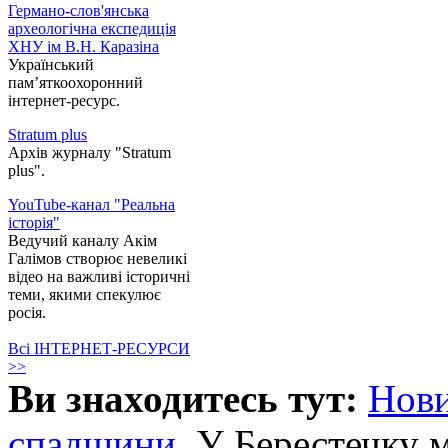
Германо-слов'янська
археологічна експедиція
ХНУ ім В.Н. Каразіна
Український
пам’яткоохоронний
інтернет-ресурс.
Stratum plus
Архів журналу "Stratum
plus".
YouTube-канал "Реальна
історія"
Ведучий каналу Акім
Галімов створює невеликі
відео на важливі історичні
теми, якими спекулює
росія.
Всі ІНТЕРНЕТ-РЕСУРСИ
>>
Ви знаходитесь тут:
Нов
спадщини
У Берестечку 