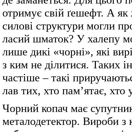
отримує свій ґешефт. А як
силові структури могли пр
ласий шматок? У халепу м
лише дикі «чорні», які ви
з ким не ділитися. Таких і
частіше – такі приручаютьс
лав тих, хто пам’ятає, хто у
Чорний копач має супутник
металодетектор. Вироби з