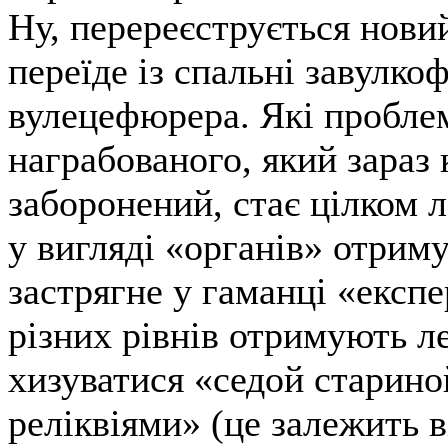
Ну, перереєструється нови
переїде із спальні завулко
вулецефюрера. Які пробле
награбованого, який зараз
заборонений, стає цілком 
у вигляді «органів» отриму
застрягне у гаманці «експ
різних рівнів отримують л
хизуватися «седой старино
реліквіями» (це залежить ві