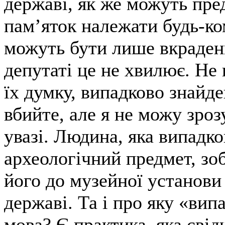
державі, як же можуть пре
пам’яток належати будь-ко
можуть бути лише вкраден
депутаті це не хвилює. Не 
їх думку, випадково знайд
вбийте, але я не можу зроз
увазі. Людина, яка випадк
археологічний предмет, зо
його до музейної установи
державі. Та і про яку «вип
мова? Є практика, яка свід