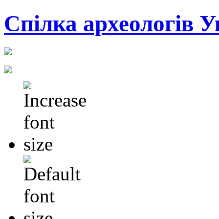
Cпілка археологів У