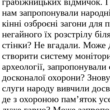
грабіжницьких відмичок. 
нам запропонували народн
кінні озброєні загони для 
негайного їх розстрілу біл
стінки? Не вгадали. Може
створити систему монітор
археології, запропонували 
досконалої охорони? Знову
слуги народу вивчили досв
де з охороною пам’яток усе
дуже гарно? Може запропо