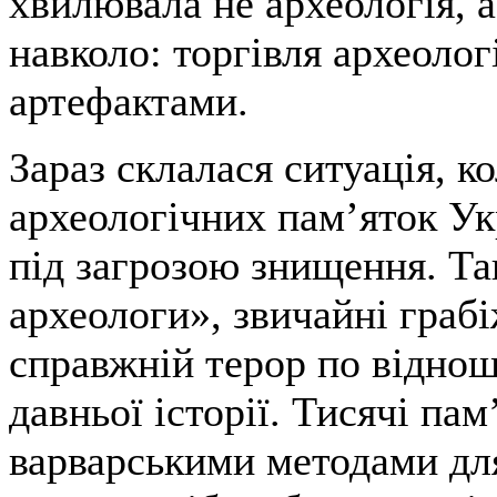
хвилювала не археологія, а
навколо: торгівля археоло
артефактами.
Зараз склалася ситуація, к
археологічних пам’яток Ук
під загрозою знищення. Так
археологи», звичайні граб
справжній терор по відно
давньої історії. Тисячі пам
варварськими методами для