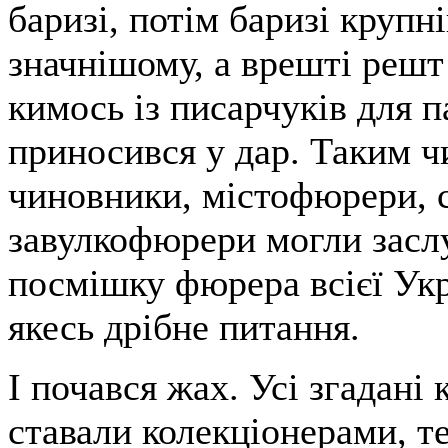
баризі, потім баризі крупн
значнішому, а врешті решт
кимось із писарчуків для 
приносився у дар. Таким ч
чиновники, містофюрери, 
завулкофюрери могли засл
посмішку фюрера всієї Ук
якесь дрібне питання.
І почався жах. Усі згадані 
ставали колекціонерами, т