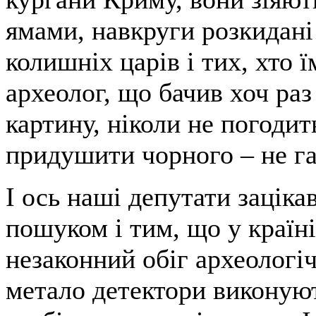
ямами, навкруги розкидані
колишніх царів і тих, хто 
археолог, що бачив хоч раз
картину, ніколи не погодит
придушити чорного – не га
І ось наші депутати зацік
пошуком і тим, що у країні,
незаконний обіг археологі
метало детектори виконую