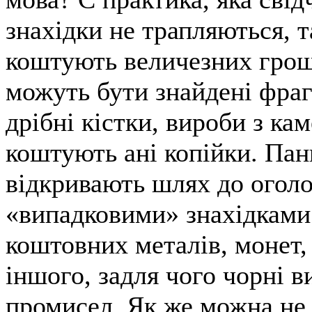
знахідки не трапляються, т
коштують величезних грош
можуть бути знайдені фраг
дрібні кістки, вироби з ка
коштують ані копійки. Пан
відкривають шлях до огол
«випадковими» знахідками
коштовних металів, монет, 
іншого, задля чого чорні в
промисел. Як же можна не 