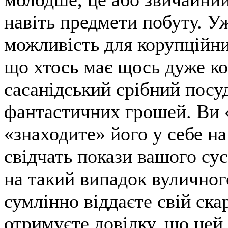
навіть предмети побуту. У
можливість для корупційних
що хтось має щось дуже к
сасанідський срібний посу
фантастичних грошей. Ви 
«знаходите» його у себе н
свідчать покази вашого сус
на такий випадок вуличног
сумлінно віддаєте свій ска
отримуєте довідку, що цей