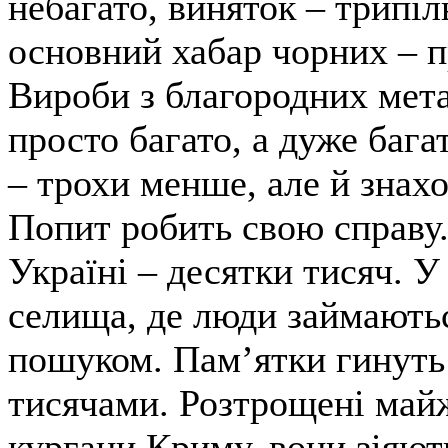
небагато, виняток – трипіл
основний хабар чорних – п
Вироби з благородних мет
просто багато, а дуже бага
– трохи менше, але й знахо
Попит робить свою справу.
Україні – десятки тисяч. У
селища, де люди займають
пошуком. Пам’ятки гинуть
тисячами. Розтрощені майж
кургани Криму, вони зіяю