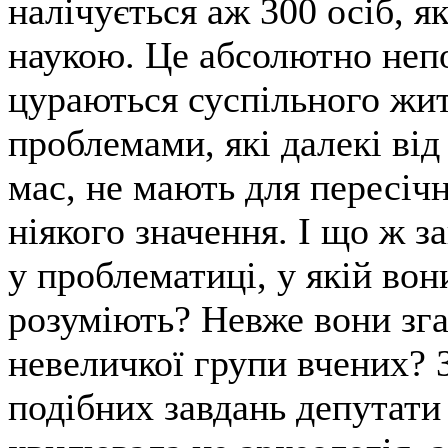
налічується аж 300 осіб, я
наукою. Це абсолютно непо
цураються суспільного жит
проблемами, які далекі ві
мас, не мають для пересіч
ніякого значення. І що ж з
у проблематиці, у якій вон
розуміють? Невже вони зг
невеличкої групи вчених? 
подібних завдань депутати 