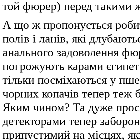
той фюрер) перед такими 
А що ж пропонується роби
полів і ланів, які длубають
анального задоволення фю
погрожують карами єгипетс
тільки посміхаються у пше
чорних копачів тепер теж б
Яким чином? Та дуже прос
детекторами тепер заборон
припустимий на місцях, як