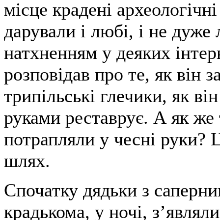
місце крадені археологічні
дарували і любі, і не дуже 
натхненням у деяких інте
розповідав про те, як він з
трипільські глечики, як ві
руками реставрує. А як же 
потрапляли у чесні руки? 
шлях.
Спочатку дядьки з саперн
крадькома, у ночі, з’являл