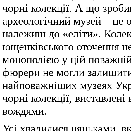
чорні колекції. А що зроб
археологічний музей – це о
належиш до «еліти». Колек
ющенківського оточення не
монополією у цій поважній
фюрери не могли залишити
найповажніших музеях Укр
чорні колекції, виставлені
вождями.
Усі хвалилися цяцьками, в