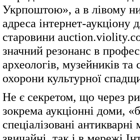
Укрпоштою», а в лівому 
адреса інтернет-аукціону д
старовини auction.violity.
значний резонанс в профе
археологів, музейників та с
охорони культурної спадщ
Не є секретом, що через ри
зокрема аукціонні доми, «
спеціалізовані антикварні 
звичайні, так і в мережі І