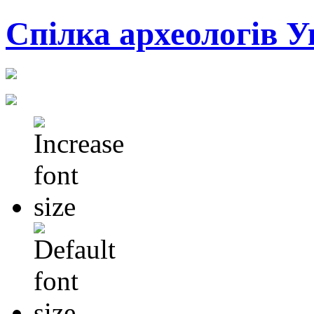
Cпілка археологів У