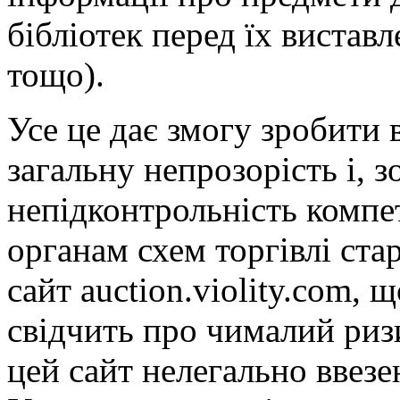
бібліотек перед їх вистав
тощо).
Усе це дає змогу зробити
загальну непрозорість і, з
непідконтрольність комп
органам схем торгівлі ст
сайт auction.violity.com, щ
свідчить про чималий риз
цей сайт нелегально ввез