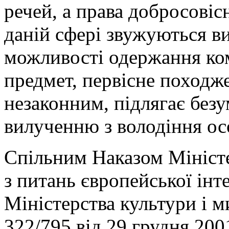
речей, а права добросовіс
даній сфері звужуються в
можливості одержання ком
предмет, первісне походже
незаконним, підлягає без
вилученню з володіння ос
Спільним Наказом Міністе
з питань європейської інте
Міністерства культури і 
322/795 від 29 грудня 200