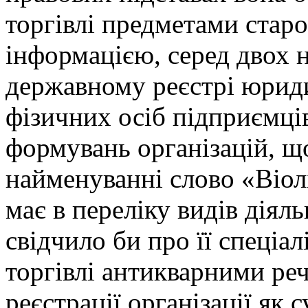
торгівлі предметами стар
інформацією, серед двох 
державному реєстрі юрид
фізичних осіб підприємці
формувань організацій, щ
найменуванні слово «Віолі
має в переліку видів діял
свідчило би про її спеціал
торгівлі антикварними ре
реєстрації організації як с