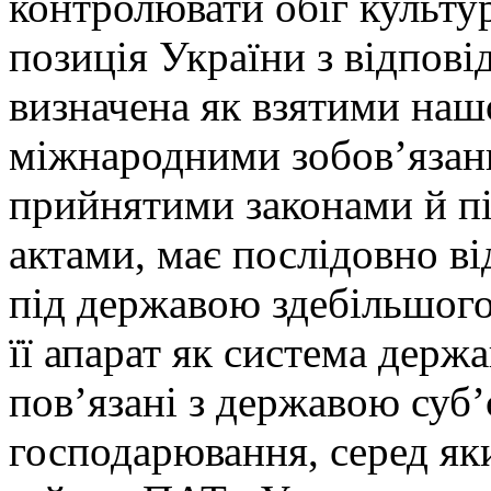
контролювати обіг культу
позиція України з відпові
визначена як взятими на
міжнародними зобов’язанн
прийнятими законами й п
актами, має послідовно в
під державою здебільшого
її апарат як система держ
пов’язані з державою суб’
господарювання, серед як