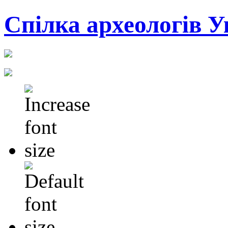
Cпілка археологів У