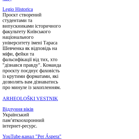
Legio Historica
Проєкт створений
студентами та
випускниками історичного
факультету Київського
національного
університету імені Тараса
Шевченка як відповідь на
міфи, фейки та
фальсифікації від тих, хто
"дізнався правду". Команда
проєкту поєднує фаховість
із крутими форматами, які
дозволять вам дізнаватись
про минуле із захопленням.
ARHEOLOŠKI VESTNIK
Відлуння віків
Український
пам’яткоохоронний
інтернет-ресурс.
YouTube-канал "Per Áspera"