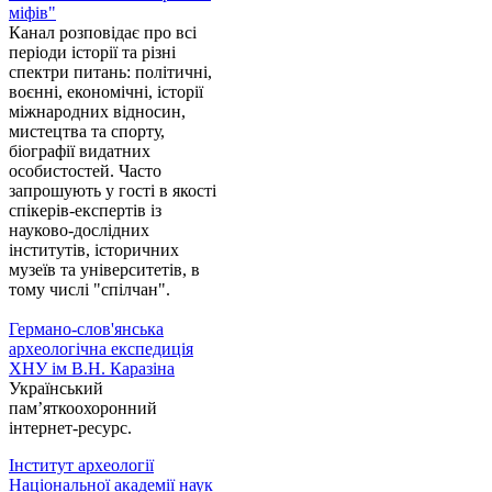
міфів"
Канал розповідає про всі
періоди історії та різні
спектри питань: політичні,
воєнні, економічні, історії
міжнародних відносин,
мистецтва та спорту,
біографії видатних
особистостей. Часто
запрошують у гості в якості
спікерів-експертів із
науково-дослідних
інститутів, історичних
музеїв та університетів, в
тому числі "спілчан".
Германо-слов'янська
археологічна експедиція
ХНУ ім В.Н. Каразіна
Український
пам’яткоохоронний
інтернет-ресурс.
Інститут археології
Національної академії наук