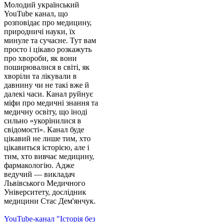
Молодий український
YouTube канал, що
розповідає про медицину,
природничі науки, їх
минуле та сучасне. Тут вам
просто і цікаво розкажуть
про хвороби, як вони
поширювалися в світі, як
хворіли та лікували в
давнину чи не такі вже й
далекі часи. Канал руйнує
міфи про медичні знання та
медичну освіту, що іноді
сильно «укорінилися в
свідомості». Канал буде
цікавий не лише тим, хто
цікавиться історією, але і
тим, хто вивчає медицину,
фармакологію. Адже
ведучий — викладач
Львівського Медичного
Університету, дослідник
медицини Стас Дем'янчук.
YouTube-канал "Історія без