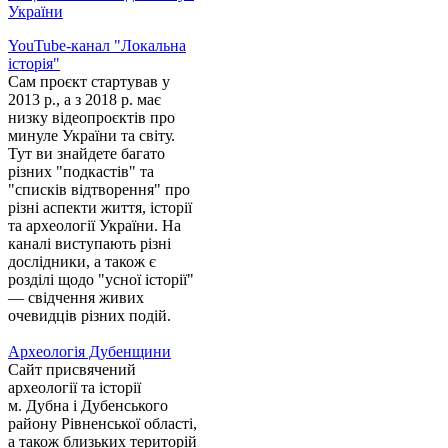
України
YouTube-канал "Локальна
історія"
Сам проєкт стартував у
2013 р., а з 2018 р. має
низку відеопроєктів про
минуле України та світу.
Тут ви знайдете багато
різних "подкастів" та
"списків відтворення" про
різні аспекти життя, історії
та археології України. На
каналі виступають різні
дослідники, а також є
розділі щодо "усної історії"
— свідчення живих
очевидців різних подій.
Археологія Дубенщини
Сайт присвячений
археології та історії
м. Дубна і Дубенського
району Рівненської області,
а також близьких територій