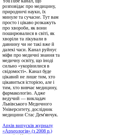
YouTube канал, що
розповідає про медицину,
природничі науки, їх
минуле та сучасне. Тут вам
просто і цікаво розкажуть
про хвороби, як вони
поширювалися в світі, як
хворіли та лікували в
давнину чи не такі вже й
далекі часи. Канал руйнує
міфи про медичні знання та
медичну освіту, що іноді
сильно «укорінилися в
свідомості». Канал буде
цікавий не лише тим, хто
цікавиться історією, але і
тим, хто вивчає медицину,
фармакологію. Адже
ведучий — викладач
Львівського Медичного
Університету, дослідник
медицини Стас Дем'янчук.
Архів випусків журналу
«Археологія» (з 2008 р.)