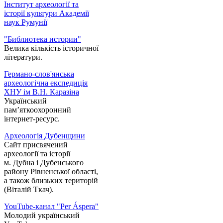
Інститут археології та
історії культури Академії
наук Румунії
"Библиотека истории"
Велика кількість історичної
літератури.
Германо-слов'янська
археологічна експедиція
ХНУ ім В.Н. Каразіна
Український
пам’яткоохоронний
інтернет-ресурс.
Археологія Дубенщини
Сайт присвячений
археології та історії
м. Дубна і Дубенського
району Рівненської області,
а також близьких територій
(Віталій Ткач).
YouTube-канал "Per Áspera"
Молодий український