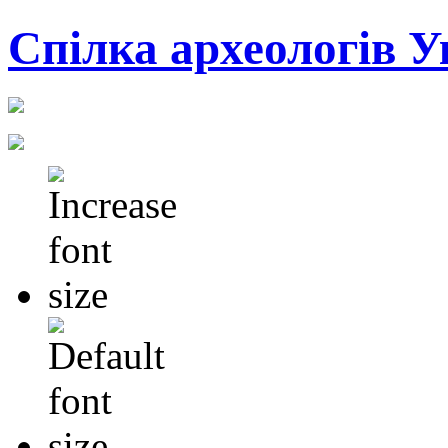
Cпілка археологів У