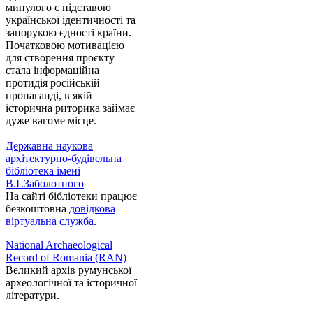
минулого є підставою
української ідентичності та
запорукою єдності країни.
Початковою мотивацією
для створення проєкту
стала інформаційна
протидія російській
пропаганді, в якій
історична риторика займає
дуже вагоме місце.
Державна наукова
архітектурно-будівельна
бібліотека імені
В.Г.Заболотного
На сайті бібліотеки працює
безкоштовна
довідкова
віртуальна служба
.
National Archaeological
Record of Romania (RAN)
Великий архів румунської
археологічної та історичної
літератури.