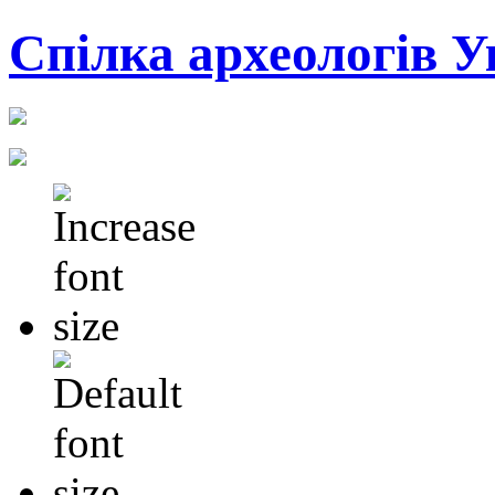
Cпілка археологів У