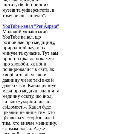
інститутів, історичних
музеїв та університетів, в
тому числі "спілчан".
YouTube-канал "Per Áspera"
Молодий український
YouTube канал, що
розповідає про медицину,
природничі науки, їх
минуле та сучасне. Тут вам
просто і цікаво розкажуть
про хвороби, як вони
поширювалися в світі, як
хворіли та лікували в
давнину чи не такі вже й
далекі часи. Канал руйнує
міфи про медичні знання та
медичну освіту, що іноді
сильно «укорінилися в
свідомості». Канал буде
цікавий не лише тим, хто
цікавиться історією, але і
тим, хто вивчає медицину,
фармакологію. Адже
ведучий — викладач