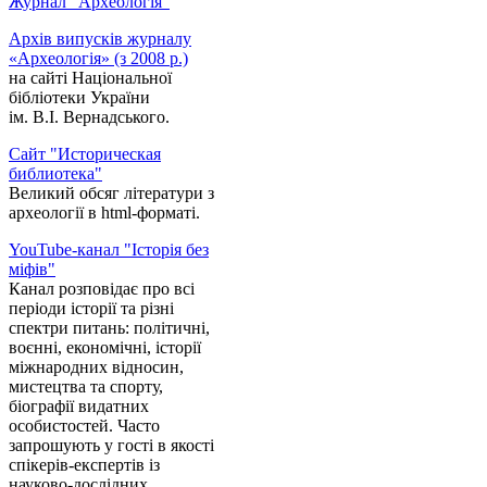
Журнал "Археологія"
Архів випусків журналу
«Археологія» (з 2008 р.)
на сайті Національної
бібліотеки України
ім. В.І. Вернадського.
Сайт "Историческая
библиотека"
Великий обсяг літератури з
археології в html-форматі.
YouTube-канал "Історія без
міфів"
Канал розповідає про всі
періоди історії та різні
спектри питань: політичні,
воєнні, економічні, історії
міжнародних відносин,
мистецтва та спорту,
біографії видатних
особистостей. Часто
запрошують у гості в якості
спікерів-експертів із
науково-дослідних