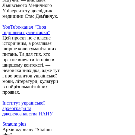
Львівського Медичного
Університету, дослідник
медицини Стас Дем'янчук.
YouTube-канал "Твоя
підпільна гуманітарка"
Цей проєкт не є власне
історичним, а розглядає
ширше коло гуманітарних
питань. Та для тих, хто
прагне вивчати історію в
ширшому контексті, —
неабияка знахідка, адже тут
і про розвиток української
мови, літератури, культури
в найрізноманітніших
проявах.
Інститут української
археографії та
джерелознавства НАНУ
Stratum plus
Архів журналу "Stratum
plus".