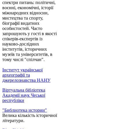
спектри питань: політичні,
воєнні, економічні, історії
міжнародних відносин,
мистецтва та спорту,
біографії видатних
особистостей. Часто
запрошують у гості в якості
спікерів-експертів із
науково-дослідних
інститутів, історичних
музеїв та університетів, в
тому числі "спілчан".
Інститут української
археографії та
джерелознавства НАНУ
Віртуальна бібліотека
Академії наук Чеської
республіки
"Библиотека истории"
Велика кількість історичної
літератури.