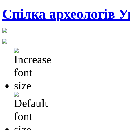
Cпілка археологів У