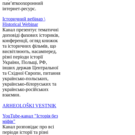
пам’яткоохоронний
інтернет-ресурс.
Історичний вебінар \
Historical Webinar
Канал презентує тематичні
доповіді фахових істориків,
конференції, огляд книжок
та історичних фільмів, що
висвітлюють, насамперед,
різні періоди історії
України, Польщі, РФ,
інших держав Центральної
та Східної Європи, питання
українсько-польських,
українсько-білоруських та
українсько-російських
взаємин.
ARHEOLOŠKI VESTNIK
YouTube-канал "Історія без
міфів"
Канал розповідає про всі
періоди історії та різні