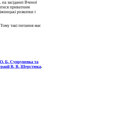
 на засіданні Вченої
матися приватним
іжницькі розкопки і
Тому такі питання має
О. Б. Супруненка та
трації В. В. Шерстюка
.