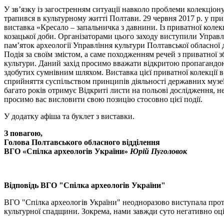
У зв’язку із загостренням ситуації навколо проблеми колекціо
трапився в культурному житті Полтави. 29 червня 2017 р. у пр
виставка «Кресало – запальничка з давнини. Із приватної колек
козацької доби. Організаторами цього заходу виступили Управл
пам’яток археології Управління культури Полтавської обласної 
Подія за своїм змістом, а саме походженням речей з приватної 
культури. Даний захід просимо вважати відкритою пропагандою
здобутих сумнівним шляхом. Виставка цієї приватної колекції 
сприйняття суспільством принципів діяльності державних музеї
багато років отримує Відкриті листи на польові дослідження, н
просимо вас висловити свою позицію стосовно цієї події.
У додатку афіша та буклет з виставки.
З повагою,
Голова Полтавського обласного відділення
ВГО «Спілка археологів України»
Юрій Пуголовок
Відповідь ВГО "Спілка археологів України"
ВГО "Спілка археологів України" неодноразово виступала прот
культурної спадщини. Зокрема, нами завжди суто негативно оці