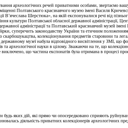
нування археологічних речей приватними особами, звертаємо вашу
иміщенні Полтавського краєзнавчого музею імені Василя Кричевс
ції В’ячеслава Шерстюка», на якій експонувалися речі від пізньо
іння культури Полтавської обласної державної адміністрації, Цен
державної адміністрації та Полтавський краєзнавчий музей імені
збірки, суперечить законодавству України та етичним положенням 
 скарбошукацтва, колекціонування предметів старовини та легал
в державному музеї набула відповідного висвітлення у ЗМІ, що ф
в та археологічної науки в цілому. Зважаючи на те, що колекці
е виключено, що частина експонатів була отримана в процесі проф
и будь яких дій, які прямо чи опосередковано сприяють руйнува
нювалась діяльність приватних колекціонерів археологічних пре