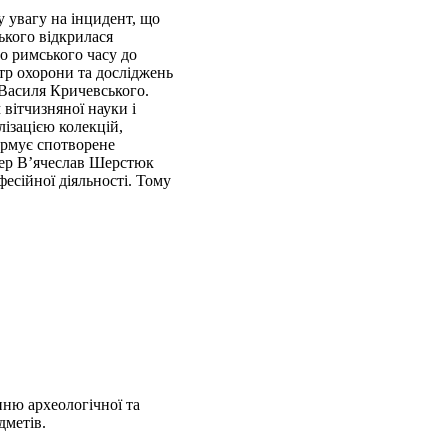
 увагу на інцидент, що
ького відкрилася
го римського часу до
тр охорони та досліджень
 Василя Кричевського.
вітчизняної науки і
ізацією колекцій,
ормує спотворене
онер В’ячеслав Шерстюк
есійної діяльності. Тому
нню археологічної та
дметів.