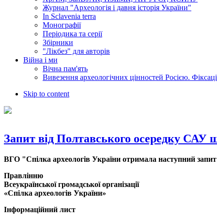
Журнал "Археологія і давня історія України"
In Sclavenia terra
Монографії
Періодика та серії
Збірники
"Лікбез" для авторів
Війна і ми
Вічна пам'ять
Вивезення археологічних цінностей Росією. Фіксац
Skip to content
Запит від Полтавського осередку САУ 
ВГО "Спілка археологів України отримала наступний запит в
Правлінню
Всеукраїнської громадської організації
«Спілка археологів України»
Інформаційний лист