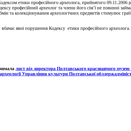
Кодексом етики професійного археолога, прийнятого 09.11.2006 р.
одексу професійний археолог та члени його сім’ї не повинні зай
обмін та колекціонування археологічних предметів стимулює граб
вбачає явні порушення Кодексу етики професійного археолога. 
тримала
лист від директора Полтавського краєзнавчого музею 
 археології Управління культури Полтавської облдержадмініс