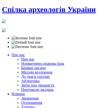
Cпілка археологів України
Про нас
Про нас
Нормативно-правова база
Керівні органи
Місцеві відділення
До уваги спілчан
Айдентика
Звіти про діяльність
Протоколи засідань
Новини
Звернення
Оголошення
Хроніка