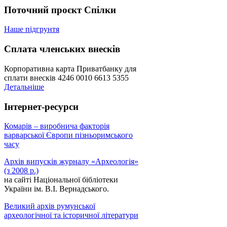
Поточний проєкт Спілки
Наше підгрунтя
Сплата членських внесків
Корпоративна карта Приватбанку для
сплати внесків 4246 0010 6613 5355
Детальніше
Інтернет-ресурси
Комарів – виробнича факторія
варварської Європи пізньоримського
часу
Архів випусків журналу «Археологія»
(з 2008 р.)
на сайті Національної бібліотеки
України ім. В.І. Вернадського.
Великий архів румунської
археологічної та історичної літератури