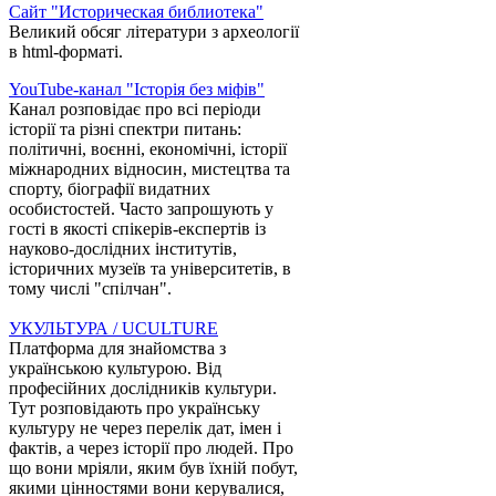
Сайт "Историческая библиотека"
Великий обсяг літератури з археології
в html-форматі.
YouTube-канал "Історія без міфів"
Канал розповідає про всі періоди
історії та різні спектри питань:
політичні, воєнні, економічні, історії
міжнародних відносин, мистецтва та
спорту, біографії видатних
особистостей. Часто запрошують у
гості в якості спікерів-експертів із
науково-дослідних інститутів,
історичних музеїв та університетів, в
тому числі "спілчан".
УКУЛЬТУРА / UCULTURE
Платформа для знайомства з
українською культурою. Від
професійних дослідників культури.
Тут розповідають про українську
культуру не через перелік дат, імен і
фактів, а через історії про людей. Про
що вони мріяли, яким був їхній побут,
якими цінностями вони керувалися,