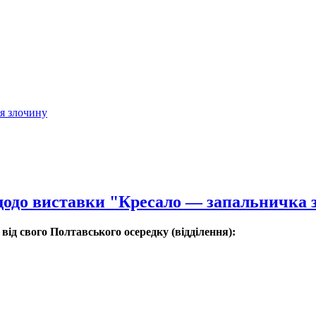
ія злочину
щодо виставки "Кресало — запальничка 
ід свого Полтавського осередку (відділення):