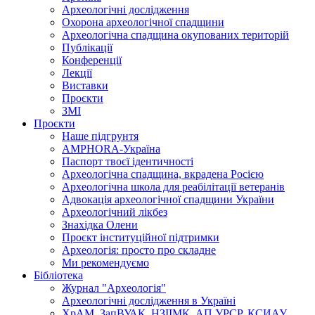
Археологічні дослідження
Охорона археологічної спадщини
Археологічна спадщина окупованих територій
Публікації
Конференції
Лекції
Виставки
Проєкти
ЗМІ
Проєкти
Наше підгрунтя
AMPHORA-Україна
Паспорт твоєї ідентичності
Археологічна спадщина, вкрадена Росією
Археологічна школа для реабілітації ветеранів
Адвокація археологічної спадщини України
Археологічний лікбез
Знахідка Олени
Проєкт інституційної підтримки
Археологія: просто про складне
Ми рекомендуємо
Бібліотека
Журнал "Археологія"
Археологічні дослідження в Україні
ХрАМ, ЗапВУАК, НЗІІМК, АП УРСР, КСИАУ