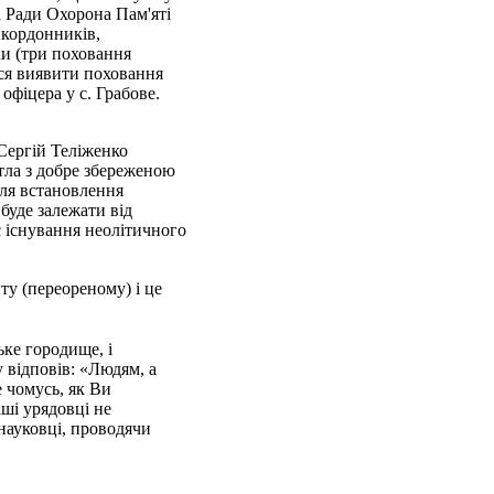
 Ради Охорона Пам'яті
икордонників,
ки (три поховання
ся виявити поховання
офіцера у с. Грабове.
 Сергій Теліженко
тла з добре збереженою
для встановлення
буде залежати від
с існування неолітичного
ту (переореному) і це
ьке городище, і
 відповів: «Людям, а
 чомусь, як Ви
ші урядовці не
 науковці, проводячи