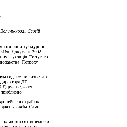
Ї
«Волинь-нова» Сергій
ами охорони культурної
 316». Документ 2002
ня науковців. То тут, то
онодавства. Потроху
вцям годі точно визначити
а директора ДП
ь? Дарма науковець
 приблизно.
європейських країнах
іджень зовсім. Саме
 що містяться під земною
 хочу нагадати про