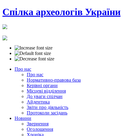
Cпілка археологів України
Про нас
Про нас
Нормативно-правова база
Керівні органи
Місцеві відділення
До уваги спілчан
Айдентика
Звіти про діяльність
Протоколи засідань
Новини
Звернення
Джерело:
Оголошення
<a
Хроніка