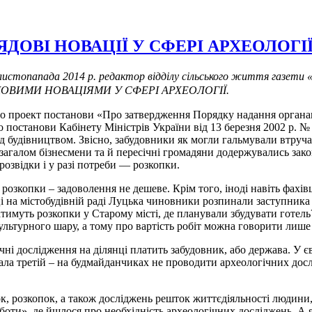
ДОВІ НОВАЦІЇ У СФЕРІ АРХЕОЛОГІ
листопапада 2014 р. редактор відділу сільського життя газети 
УРЯДОВИМИ НОВАЦІЯМИ У СФЕРІ АРХЕОЛОГІЇ.
лено проект постанови «Про затвердження Порядку надання орган
 постанови Кабінету Міністрів України від 13 березня 2002 р. №
 будівництвом. Звісно, забудовники як могли гальмували втручан
 загалом бізнесмени та й пересічні громадяни додержувались зак
озвідки і у разі потреби — розкопки.
 розкопки – задоволення не дешеве. Крім того, іноді навіть фахі
році на містобудівній раді Луцька чиновники розпинали заступник
тимуть розкопки у Старому місті, де планували збудувати готел
льтурного шару, а тому про вартість робіт можна говорити лише
гічні дослідження на ділянці платить забудовник, або держава. У 
ла третій – на будмайданчиках не проводити археологічних досл
ок, розкопок, а також досліджень решток життєдіяльності людини,
оти», де йшлося про необхідність археологічних досліджень. А я