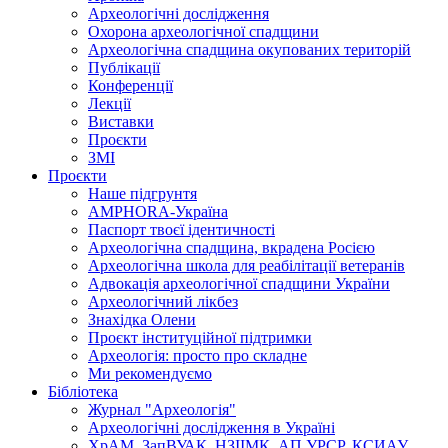
href="http://ga
Археологічні дослідження
<a
Охорона археологічної спадщини
href="http://gaz
Археологічна спадщина окупованих територій
Публікації
Конференції
Лекції
Виставки
Проєкти
ЗМІ
Проєкти
Наше підгрунтя
AMPHORA-Україна
Паспорт твоєї ідентичності
Археологічна спадщина, вкрадена Росією
Археологічна школа для реабілітації ветеранів
Адвокація археологічної спадщини України
Археологічний лікбез
Знахідка Олени
Проєкт інституційної підтримки
Археологія: просто про складне
Ми рекомендуємо
Бібліотека
Журнал "Археологія"
Археологічні дослідження в Україні
ХрАМ, ЗапВУАК, НЗІІМК, АП УРСР, КСИАУ