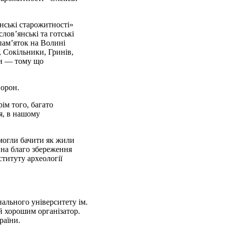
нські старожитності»
лов’янські та готські
пам’яток на Волині
, Сокільники, Гринів,
ти
—
тому що
Ворон.
ім того, багато
ся, в нашому
 могли бачити як жили
 на благо збереження
ституту археології
ального університету ім.
й хорошим організатор.
раїни.