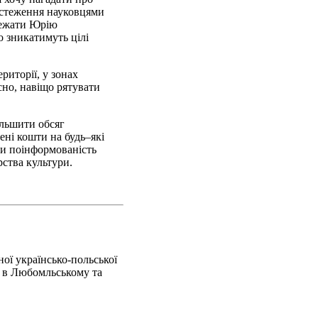
обстеження науковцями
алежати Юрію
о зникатимуть цілі
риторії, у зонах
сно, навіщо рятувати
ільшити обсяг
ені кошти на будь–які
ити поінформованість
рства культури.
ої українсько-польської
а в Любомльському та