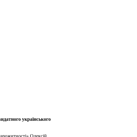
видатного українського
тарожитності» Олексій