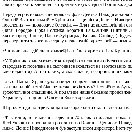
Златогорський, кандидат історичних наук Сергій Панишко, архе
Передача розпочалася переглядом фото Дениса Никодимовича н
Олексій Златогорський: «Хрінники
—
це пісня Дениса Никодим
поселення, — продовжує Олексій.
—
Для нас археологів він с
(Загаї, Городок, Гірка Полонка, Боратин, Баїв, Линів, П’ятидні
Звенигород, Чишки, Пасіки-Зубрицькі, Велика Слобода). Буде
перевершити такого маестро у вітчизняній археології
—
немож
«
Чи можливе здійснення музеїфікації всіх артефактів у Хрінни
«У Хрінниках ми маємо стратиграфію з певними обмеженнями -
стародавніх поселень на сьогодні знаходяться на забудованих ді
законодавстві). А при таких, м’яко кажучи, несприятливих м
Так, є Шанків Яр, де було знайдено відоме святилище готів, же
готи на нашій землі більше тисячі років тому? Потрібно мабуть
археологічної спадщини. А подальше наше бажання продовжен
України»,
—
відповів Олексій Златогорський.
Штрихами до портрету видатного археолога стали і спогади ка
«Фактично, починаючи з середини 70-х років подальші поколінн
Лесі Українки проводили розкопки по Волині з Денисом Никоди
Адже, Денис Никодимович був заступником директора Інститут