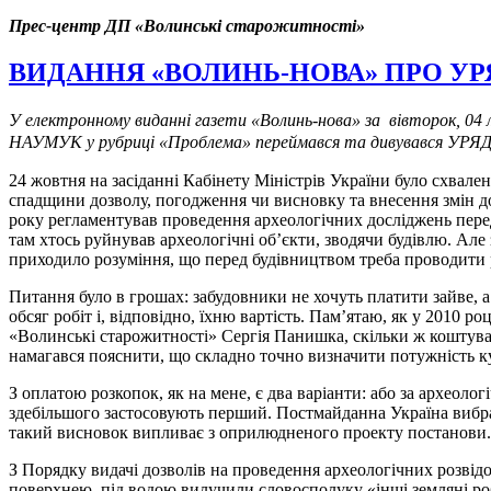
Прес-центр ДП «Волинські старожитності»
ВИДАННЯ «ВОЛИНЬ-НОВА» ПРО УРЯ
У електронному виданні газети «Волинь-нова» за вівторок, 04 
НАУМУК у рубриці «Проблема» переймався та дивувався 
24 жовтня на засіданні Кабінету Міністрів України було схва
спадщини дозволу, погодження чи висновку та внесення змін до
року регламентував проведення археологічних досліджень перед
там хтось руйнував археологічні об’єкти, зводячи будівлю. Але
приходило розуміння, що перед будівництвом треба проводити р
Питання було в грошах: забудовники не хочуть платити зайве, а
обсяг робіт і, відповідно, їхню вартість. Пам’ятаю, як у 2010 
«Волинські старожитності» Сергія Панишка, скільки ж коштува
намагався пояснити, що складно точно визначити потужність ку
З оплатою розкопок, як на мене, є два варіанти: або за археоло
здебільшого застосовують перший. Постмайданна Україна вибра
такий висновок випливає з оприлюдненого проекту постанови.
З Порядку видачі дозволів на проведення археологічних розвід
поверхнею, під водою вилучили словосполуку «інші земляні роб