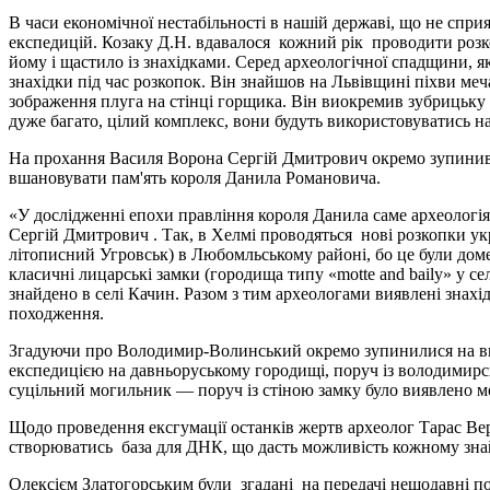
В часи економічної нестабільності в нашій державі, що не спр
експедицій. Козаку Д.Н. вдавалося кожний рік проводити розко
йому і щастило із знахідками. Серед археологічної спадщини,
знахідки під час розкопок. Він знайшов на Львівщині піхви ме
зображення плуга на стінці горщика. Він виокремив зубрицьку 
дуже багато, цілий комплекс, вони будуть використовуватись н
На прохання Василя Ворона Сергій Дмитрович окремо зупинивс
вшановувати пам'ять короля Данила Романовича.
«У дослідженні епохи правління короля Данила саме археологія д
Сергій Дмитрович . Так, в Хелмі проводяться нові розкопки укр
літописний Угровськ) в Любомльському районі, бо це були доме
класичні лицарські замки (городища типу «motte аnd baily» у с
знайдено в селі Качин. Разом з тим археологами виявлені знахідк
походження.
Згадуючи про Володимир-Волинський окремо зупинилися на вияв
експедицією на давньоруському городищі, поруч із володимир
суцільний могильник
—
поруч із стіною замку було виявлено м
Щодо проведення ексгумації останків жертв археолог Тарас Вер
створюватись база для ДНК, що дасть можливість кожному знайт
Олексієм Златогорським були згадані на передачі нещодавні по