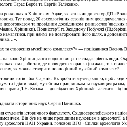
ологи Тарас Верба та Сергій Теліженко.
а розкопках в Хрінниках. Адже, як зазначив директор ДП «Воли
овича. Тут понад 20 археологічних сезонів ним досліджувалися с
тав дороговказом та провідним дослідником ранньослов’янських 
, Маяки, Хрінники), Подністер’ї та Західному Побужжі (Підберізці
мо намагатися, при наймі не повторювати його шлях, а доповни
ливо…».
ках та створення музейного комплексу?»
—
поцікавився Василь 
 навколо Хрінницького водосховища не спадає рівень води. Окр
лянках землі, або там, де проводиться оранка (на жаль, так стало
оментах, як можна створити повноцінний музейний комплекс?
ртовник готів і бог Сарапіс. Як зробити музеєфікацію, щоб люди
 думати і діяти владі, музейним працівникам та науковцям разом,
ня справи Д.Н. Козака
—
дослідження Хрінників залежить від Ін
ндидата історичних наук Сергія Панишко.
я студентів історичного факультету, Східноєвропейського націон
мовичем. Він був не лише провідним науковцем в археології, а 
у археології НАН України, головою ВГО «Спілки археологів Ук