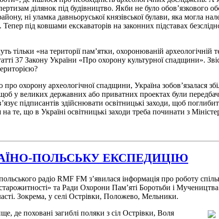
спертизам ділянок під будівництво. Якби не було обов’язкового 
району, ні уламка давньоруської князівської булави, яка могла н
к. Тепер під ковшами екскаваторів на законних підставах безслідн
ть тільки «на території пам’ятки, охоронюваній археологічній те
татті 37 Закону України «Про охорону культурної спадщини». Зві
територією?
про охорону археологічної спадщини, Україна зобов’язалася зб
, щоб у великих державних або приватних проектах були передбач
бов’язує підписантів здійснювати освітницькі заходи, щоб поглиб
на те, що в Україні освітницькі заходи треба починати з Міністе
РАЇНО-ПОЛЬСЬКУ ЕКСПЕДИЦІЮ
польського радіо RMF FM з’явилася інформація про роботу спільн
 старожитності» та Ради Охорони Пам’яті Боротьби і Мучеництв
сті. Зокрема, у селі Острівки, Положево, Мельники.
ще, де поховані загиблі поляки з сіл Острівки, Воля