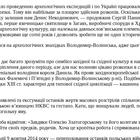
ияло проведенню археологічних експедицій і по Україні працювало
пки. Тому він найбільше за площею здійснив розкопів. Оскільки
 яку залишив нам Денис Некодимович,
—
продовжив Сергій Паниш
ча, перше язичницьке святилище в Загаях, виробничі споруди в 
археологічну культуру, що належала давньослов’янським племена
ауковцями ще сотні років і дозволять зробити ще не один істори
я на археологічних знахідках Володимир-Волинська, адже цьог
ає багато зрозуміти про симбіоз західної та східної культур в н
іплення даного періоду, але для нас волинян цікаво розкопки в с
ніальні володіння короля Данила. Як прояв західноєвропейської 
елах Фалемичі і П’ятидні у Володимир-Волинському р-ні). Подібн
и XIII ст. характерні для типової східної цивілізації
—
кашинна 
лені та ексгумації останків жертв масових розстрілів спільно
ською в’язницею НКВС та гестапо. Кати, що знищували людей, 
огильну яму.
ба відмітив: «Завдяки Олексію Златогорському та його колегам з
и своїх предків, родичів. Хоча це кропітка робота і спрямована
дії 9 жовтня 2014 року
—
перепоховання останків польських вій