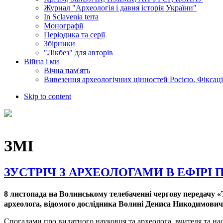
Журнал "Археологія і давня історія України"
In Sclavenia terra
Монографії
Періодика та серії
Збірники
"Лікбез" для авторів
Війна і ми
Вічна пам'ять
Вивезення археологічних цінностей Росією. Фіксац
Skip to content
ЗМІ
ЗУСТРІЧ З АРХЕОЛОГАМИ В ЕФІРІ 
8 листопада на Волинському телебаченні чергову передачу 
археолога, відомого дослідника Волині Дениса Никодимович
Спогадами про видатного науковця та археолога, вчителя та н