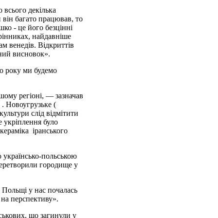
 всього декілька
 він багато працював, то
ко - це його безцінні
Хрінниках, найдавніше
м венедів. Відкриттів
чний висновок».
о року ми будемо
ашому регіоні,
—
зазначав
 . Новоугрузьке (
культури слід відмітити
е укріплення було
кераміка іранського
ю українсько-польською
перетворили городище у
 Польщі у нас почалась
 на перспективу».
ськових, що загинули у