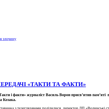
ія злочину
ПЕРЕДАЧІ «ТАКТИ ТА ФАКТИ»
«Такти і факти» журналіст Василь Ворон присв’ятив пам’яті 
а Козака.
аставника з телеглядачами поділилися директор ДП «Волинські с