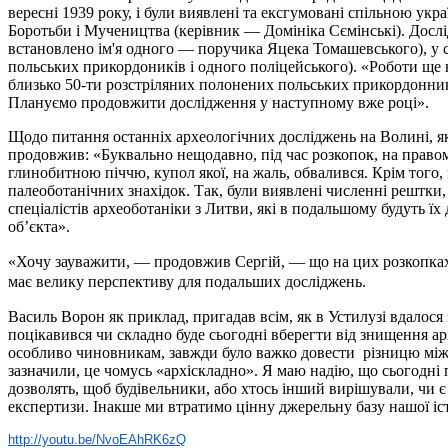
вересні 1939 року, і були виявлені та ексгумовані спільною у
Боротьби і Мучеництва (керівник
—
Домініка Сємінські). Дос
встановлено ім'я одного
—
поручика Яцека Томашевського), у 
польських прикордоників і одного поліцейського).
«
Роботи ще 
близько 50-ти розстріляних полонених польських прикордонників
Плануємо продовжити дослідження у наступному вже році
»
.
Щодо питання останніх археологічних досліджень на Волині, як
продовжив: «Буквально нещодавно, під час розкопок, на право
глинобитною піччю, купол якої, на жаль, обвалився. Крім того,
палеоботанічних знахідок. Так, були виявлені численні рештки,
спеціалістів археоботаніки з Литви, які в подальшому будуть ї
об’єкта».
«Хочу зауважити,
—
продовжив Сергій,
—
що на цих розкопках
має велику перспективу для подальших досліджень.
Василь Ворон як приклад, пригадав всім, як в Устилузі вдалос
поцікавився чи складно буде сьогодні вберегти від знищення ар
особливо чиновникам, завжди було важко довести різницю між 
зазначили, це чомусь «архіскладно». Я маю надію, що сьогодні
дозволять, щоб будівельники, або хтось інший вирішували, чи є 
експертизи. Інакше ми втратимо цінну джерельну базу нашої іст
http://youtu.be/NvoEAhRK6zQ