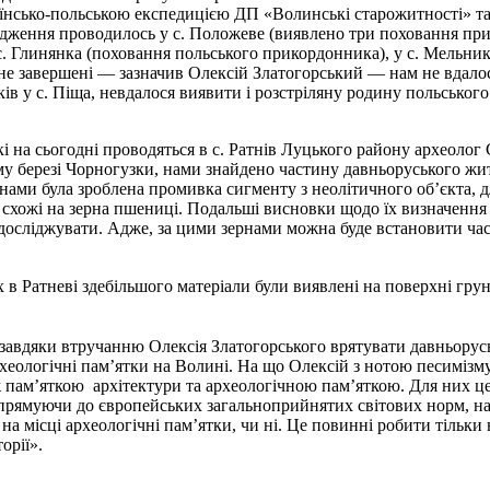
країнсько-польською експедицією ДП
«
Волинські старожитності
»
та
лідження проводилось у с. Положеве (виявлено три поховання пр
с. Глинянка (поховання польського прикордонника), у с. Мельни
не завершені
—
зазначив Олексій Златогорський
—
нам не вдало
 у с. Піща, невдалося виявити і розстріляну родину польського 
і на сьогодні проводяться в с. Ратнів Луцького району археолог
му березі Чорногузки, нами знайдено частину давньоруського жи
 нами була зроблена промивка сигменту з неолітичного об’єкта, 
 схожі на зерна пшениці. Подальші висновки щодо їх визначення 
х досліджувати. Адже, за цими зернами можна буде встановити ча
 в Ратневі здебільшого матеріали були виявлені на поверхні грун
я завдяки втручанню Олексія Златогорського врятувати давньорус
хеологічні пам’ятки на Волині. На що Олексій з нотою песимізму
пам’яткою архітектури та археологічною пам’яткою. Для них це
 прямуючи до європейських загальноприйнятих світових норм, на
на місці археологічні пам’ятки, чи ні. Це повинні робити тільки
орії».