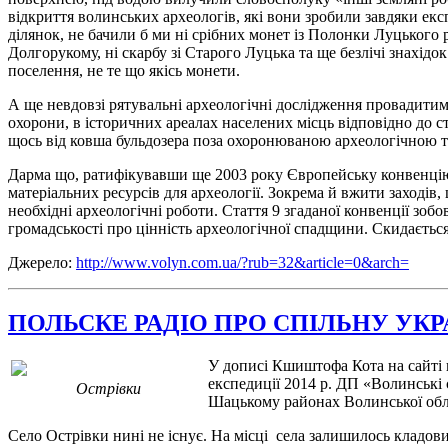
відкриття волинських археологів, які вони зробили завдяки ек
ділянок, не бачили б ми ні срібних монет із Полонки Луцького 
Долгорукому, ні скарбу зі Старого Луцька та ще безлічі знахідо
поселення, не те що якісь монети.
А ще невдовзі рятувальні археологічні дослідження провадитиму
охорони, в історичних ареалах населених місць відповідно до с
щось від ковша бульдозера поза охоронюваною археологічною 
Дарма що, ратифікувавши ще 2003 року Європейську конвенцію 
матеріальних ресурсів для археології. Зокрема й вжити заходів
необхідні археологічні роботи. Стаття 9 згаданої конвенції зо
громадськості про цінність археологічної спадщини. Скидається 
Джерело:
http://www.volyn.com.ua/?rub=32&article=0&arch=
ПОЛЬСКЕ РАДІО ПРО СПІЛЬНУ УК
У дописі Кшиштофа Кота на сайті 
експедиції 2014 р. ДП «Волинські
Острівки
Шацькому районах Волинської обла
Село Острівки нині не існує. На місці села залишилось кладови