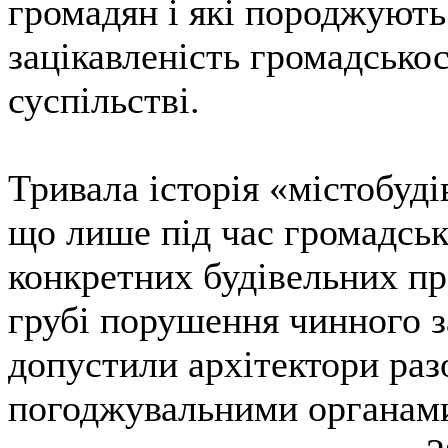
громадян і які породжуют
зацікавленість громадськос
суспільстві.
Тривала історія «містобуді
що лише під час громадсь
конкретних будівельних пр
грубі порушення чинного з
допустили архітектори раз
погоджувальними органами.