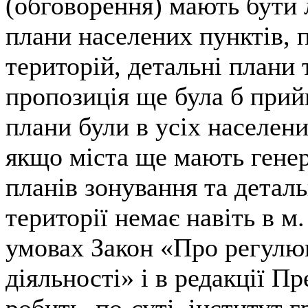
(обговорення) мають бути 
плани населених пунктів, 
територій, детальні плани 
пропозиція ще була б прий
плани були в усіх населен
якщо міста ще мають генер
планів зонування та детал
території немає навіть в м.
умовах Закон «Про регулюв
діяльності» і в редакції П
робить, по-суті, інститут 