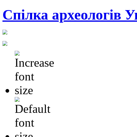
Cпілка археологів У