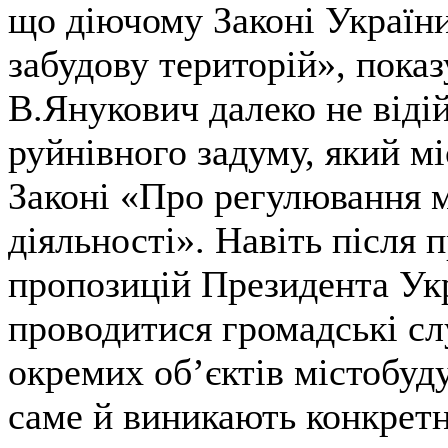
що діючому Законі Україн
забудову територій», пока
В.Янукович далеко не віді
руйнівного задуму, який м
Законі «Про регулювання м
діяльності». Навіть після 
пропозицій Президента Укр
проводитися громадські с
окремих об’єктів містобуду
саме й виникають конкретн