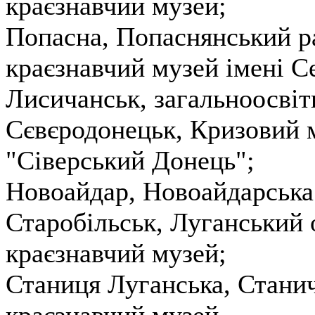
краєзнавчий музей;
Попасна, Попаснянський 
краєзнавчий музей імені С
Лисичанськ, загальноосвіт
Сєвєродонецьк, Кризовий 
"Сіверський Донець";
Новоайдар, Новоайдарська 
Старобільськ, Луганський
краєзнавчий музей;
Станиця Луганська, Стани