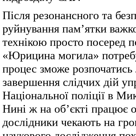
Після резонансного та без
руйнування пам’ятки важк
технікою просто посеред п
«Юрицина могила» потребу
процес зможе розпочатись
завершення слідчих дій уп
Національної поліції в Мик
Нині ж на об’єкті працює о
дослідники чекають на гро
наукового дослідження по