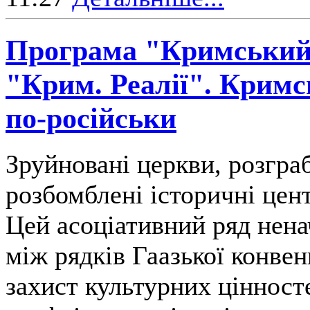
Програма "Кримський 
"Крим. Реалії". Кримс
по-російськи
Зруйновані церкви, розгра
розбомблені історичні цен
Цей асоціативний ряд нен
між рядків Гаазької конвен
захист культурних цінност