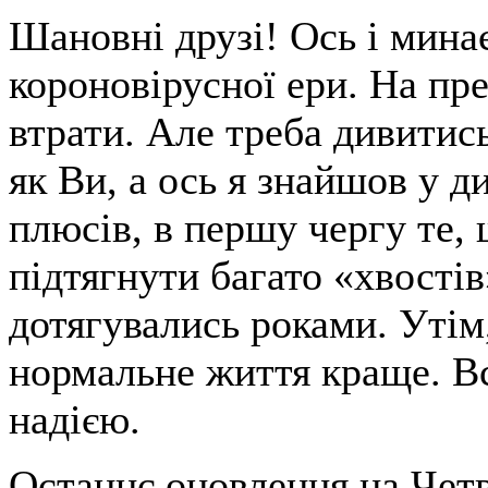
Шановні друзі! Ось і мина
короновірусної ери. На пр
втрати. Але треба дивитис
як Ви, а ось я знайшов у д
плюсів, в першу чергу те, 
підтягнути багато «хвостів
дотягувались роками. Утім,
нормальне життя краще. В
надією.
Останнє оновлення на Четв