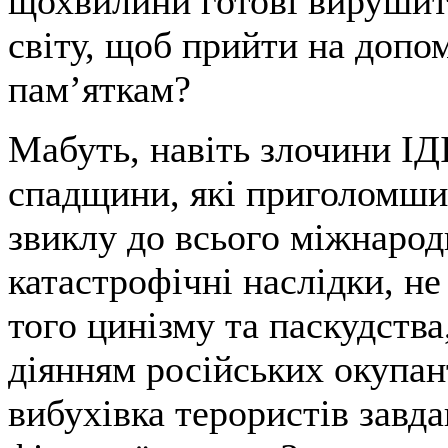
щохвилини готові вирушити
світу, щоб прийти на допо
пам’яткам?
Мабуть, навіть злочини ІД
спадщини, які приголомши
звиклу до всього міжнарод
катастрофічні наслідки, не
того цинізму та паскудства
діянням російських окупан
вибухівка терористів завд