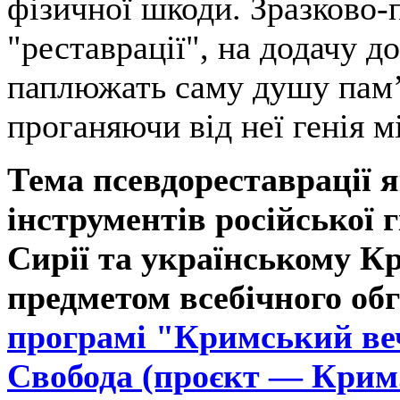
фізичної шкоди. Зразково-
"реставрації", на додачу д
паплюжать саму душу пам’
проганяючи від неї генія м
Тема псевдореставрації я
інструментів російської г
Сирії та українському К
предметом всебічного об
програмі "Кримський веч
Свобода (проєкт — Крим.