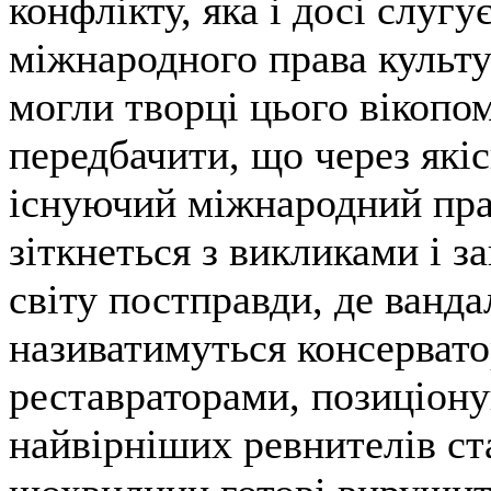
конфлікту, яка і досі слуг
міжнародного права культ
могли творці цього вікопо
передбачити, що через якіс
існуючий міжнародний пр
зіткнеться з викликами і з
світу постправди, де ванда
називатимуться консервато
реставраторами, позиціону
найвірніших ревнителів ст