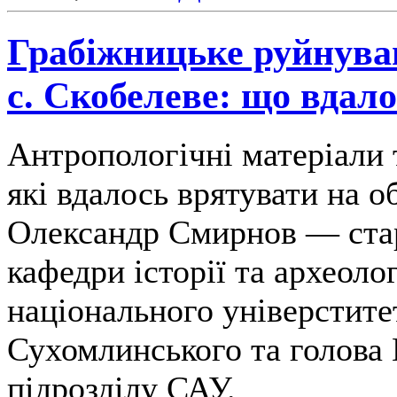
Грабіжницьке руйнува
с. Скобелеве: що вдал
Антропологічні матеріали т
які вдалось врятувати на о
Олександр Смирнов — ста
кафедри історії та археоло
національного універстите
Сухомлинського та голова
підрозділу САУ.