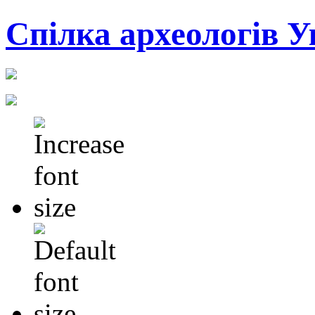
Cпілка археологів У