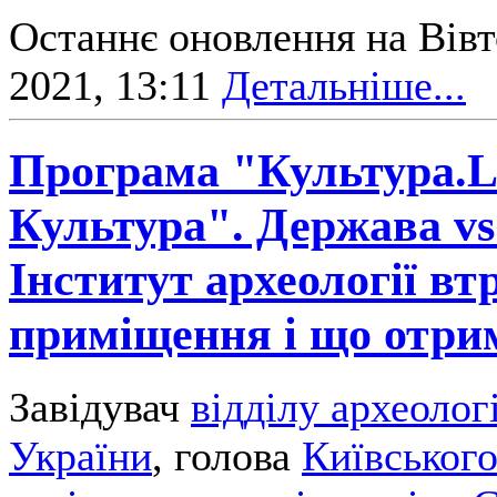
Останнє оновлення на Вівт
2021, 13:11
Детальніше...
Програма "Культура.Li
Культура". Держава vs
Інститут археології вт
приміщення і що отри
Завідувач
відділу археоло
України
, голова
Київського